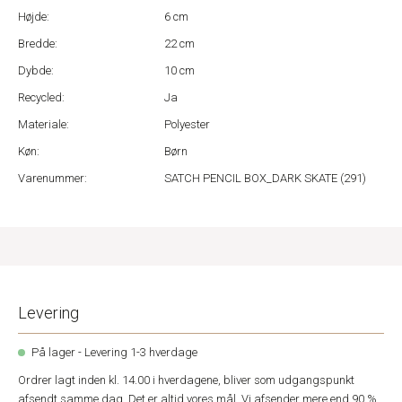
Højde:
6 cm
Bredde:
22 cm
Dybde:
10 cm
Recycled:
Ja
Materiale:
Polyester
Køn:
Børn
Varenummer:
SATCH PENCIL BOX_DARK SKATE (291)
Levering
På lager - Levering 1-3 hverdage
Ordrer lagt inden kl. 14.00 i hverdagene, bliver som udgangspunkt
afsendt samme dag. Det er altid vores mål. Vi afsender mere end 90 %