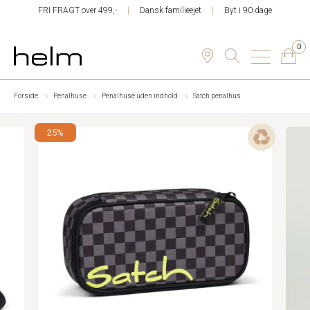
FRI FRAGT over 499,-
Dansk familieejet
Byt i 90 dage
0
Forside
Penalhuse
Penalhuse uden indhold
Satch penalhus
25%