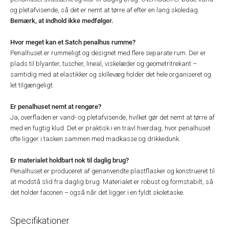
og pletafvisende, så det er nemt at tørre af efter en lang skoledag.
Bemærk, at indhold ikke medfølger.
Hvor meget kan et Satch penalhus rumme?
Penalhuset er rummeligt og designet med flere separate rum. Der er
plads til blyanter, tuscher, lineal, viskelæder og geometritrekant –
samtidig med at elastikker og skillevæg holder det hele organiseret og
let tilgængeligt.
Er penalhuset nemt at rengøre?
Ja, overfladen er vand- og pletafvisende, hvilket gør det nemt at tørre af
med en fugtig klud. Det er praktisk i en travl hverdag, hvor penalhuset
ofte ligger i tasken sammen med madkasse og drikkedunk.
Er materialet holdbart nok til daglig brug?
Penalhuset er produceret af genanvendte plastflasker og konstrueret til
at modstå slid fra daglig brug. Materialet er robust og formstabilt, så
det holder faconen – også når det ligger i en fyldt skoletaske.
Specifikationer