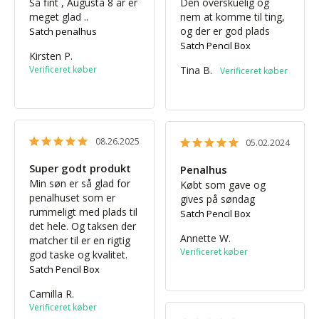
Så fint , Augusta 8 år er 
Den overskuelig og 
meget glad ..
nem at komme til ting, 
og der er god plads
Satch penalhus
Satch Pencil Box
Kirsten P.
Tina B.
08.26.2025
05.02.2024
Super godt produkt
Penalhus
Min søn er så glad for 
Købt som gave og 
penalhuset som er 
gives på søndag
rummeligt med plads til 
Satch Pencil Box
det hele. Og taksen der 
Annette W.
matcher til er en rigtig 
god taske og kvalitet.
Satch Pencil Box
Camilla R.