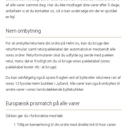
af alle varer samme dag. Har du ikke modtaget dine varer efter 3 dage,
anbefaler vi at du kontakter os, så vi kan undersøge om der er opstået
en fejl.
Nem ombytning
For at ombytte/returnere din ordre på Helm.nu, kan du bruge den
returformular samt returpakkelabel der automatisk er medsendt alle
vores ordrer. Returformularen skal du udfylde og sende med pakken
retur, mens det er frivilligt om du vil bruge vores pakkelabel (vores
pakkelabel koster 49,- at bruge).
Du kan selvfølgelig også spare fragten ved at bytte eller returnere i en af
vores 12 fysiske Helm butikker i Jylland. Alle varer kan også ombyttes til
andre varer i vores landsdækkende byttebutikker.
Europæisk prismatch på alle varer
Sådan gør du i forbindelse med køb
Tilføj en bemærkning til din ordre med direkte link til hvor varen