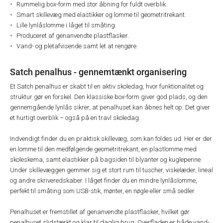
Rummelig box-form med stor åbning for fuldt overblik.
Smart skillevæg med elastikker og lomme til geometritrekant.
Lille lynlåslomme i låget til småting.
Produceret af genanvendte plastflasker.
Vand- og pletafvisende samt let at rengøre.
Satch penalhus - gennemtænkt organisering
Et Satch penalhus er skabt til en aktiv skoledag, hvor funktionalitet og
struktur gør en forskel. Den klassiske box-form giver god plads, og den
gennemgående lynlås sikrer, at penalhuset kan åbnes helt op. Det giver
et hurtigt overblik – også på en travl skoledag.
Indvendigt finder du en praktisk skillevæg, som kan foldes ud. Her er der
en lomme til den medfølgende geometritrekant, en plastlomme med
skoleskema, samt elastikker på bagsiden til blyanter og kuglepenne.
Under skillevæggen gemmer sig et stort rum til tuscher, viskelæder, lineal
og andre skriveredskaber. I låget finder du en mindre lynlåslomme,
perfekt til småting som USB-stik, mønter, en nøgle eller små sedler.
Penalhuset er fremstillet af genanvendte plastflasker, hvilket gør
penalhuset slidstærkt og klar til daglig brug. Overfladen er både vand-