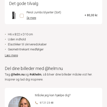
Det gode tilvalg
Penol Jumbo blyanter (Sort)
+ 80,00 kr.
Se mere
H6 x B22 x D10 cm
Uden indhold
Elastikker til skriveredskaber
Geometritrekant medfølger
Læs mere
Del dine billeder med @helm.nu
@helm.nu
#okhelm
Tag
og
, så bliver dine billeder måske vist her.
Inspirer og lad dig inspirere.
Måske jeg kan hjælpe dig?
97 21 23 48