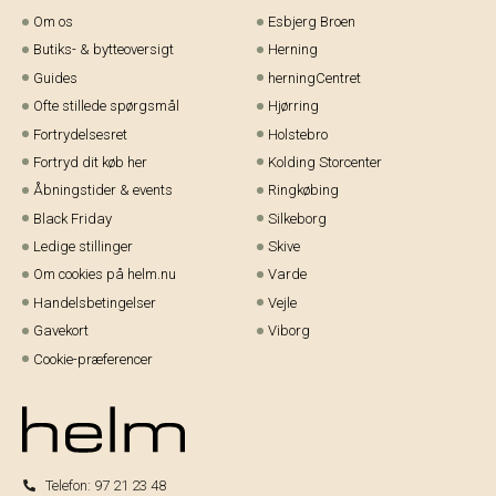
Om os
Esbjerg Broen
Butiks- & bytteoversigt
Herning
Guides
herningCentret
Ofte stillede spørgsmål
Hjørring
Fortrydelsesret
Holstebro
Fortryd dit køb her
Kolding Storcenter
Åbningstider & events
Ringkøbing
Black Friday
Silkeborg
Ledige stillinger
Skive
Om cookies på helm.nu
Varde
Handelsbetingelser
Vejle
Gavekort
Viborg
Cookie-præferencer
Telefon:
97 21 23 48