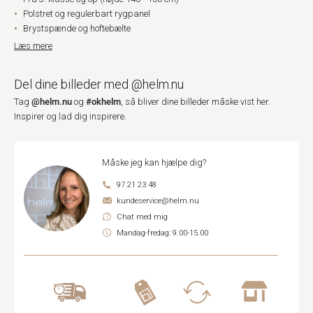
Polstret og regulerbart rygpanel
Brystspænde og hoftebælte
Læs mere
Del dine billeder med @helm.nu
@helm.nu
#okhelm
Tag
og
, så bliver dine billeder måske vist her.
Inspirer og lad dig inspirere.
Måske jeg kan hjælpe dig?
97 21 23 48
kundeservice@helm.nu
Chat med mig
Mandag-fredag: 9.00-15.00