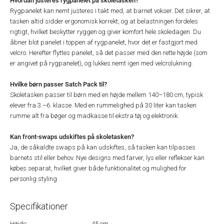
Hvordan justeres rygpanelet på skoletasken?
Rygpanelet kan nemt justeres i takt med, at barnet vokser. Det sikrer, at
tasken altid sidder ergonomisk korrekt, og at belastningen fordeles
rigtigt, hvilket beskytter ryggen og giver komfort hele skoledagen. Du
åbner blot panelet i toppen af rygpanelet, hvor det er fastgjort med
velcro. Herefter flyttes panelet, så det passer med den rette højde (som
er angivet på rygpanelet), og lukkes nemt igen med velcrolukning.
Hvilke børn passer Satch Pack til?
Skoletasken passer til børn med en højde mellem 140–180 cm, typisk
elever fra 3.–6. klasse. Med en rummelighed på 30 liter kan tasken
rumme alt fra bøger og madkasse til ekstra tøj og elektronik.
Kan front-swaps udskiftes på skoletasken?
Ja, de såkaldte swaps på kan udskiftes, så tasken kan tilpasses
barnets stil eller behov. Nye designs med farver, lys eller reflekser kan
købes separat, hvilket giver både funktionalitet og mulighed for
personlig styling.
Specifikationer
Højde:
45 cm