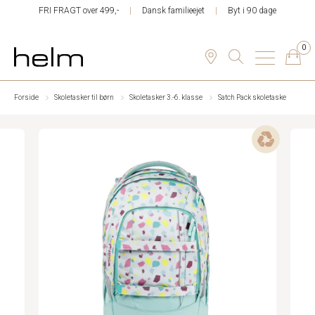
FRI FRAGT over 499,-
Dansk familieejet
Byt i 90 dage
0
Forside
Skoletasker til børn
Skoletasker 3.-6. klasse
Satch Pack skoletaske