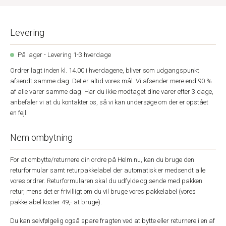
Levering
På lager - Levering 1-3 hverdage
Ordrer lagt inden kl. 14.00 i hverdagene, bliver som udgangspunkt
afsendt samme dag. Det er altid vores mål. Vi afsender mere end 90 %
af alle varer samme dag. Har du ikke modtaget dine varer efter 3 dage,
anbefaler vi at du kontakter os, så vi kan undersøge om der er opstået
en fejl.
Nem ombytning
For at ombytte/returnere din ordre på Helm.nu, kan du bruge den
returformular samt returpakkelabel der automatisk er medsendt alle
vores ordrer. Returformularen skal du udfylde og sende med pakken
retur, mens det er frivilligt om du vil bruge vores pakkelabel (vores
pakkelabel koster 49,- at bruge).
Du kan selvfølgelig også spare fragten ved at bytte eller returnere i en af