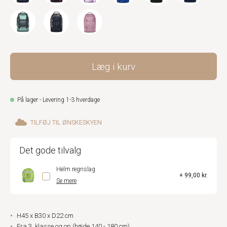
Læg i kurv
På lager - Levering 1-3 hverdage
TILFØJ TIL ØNSKESKYEN
Det gode tilvalg
Helm regnslag
+ 99,00 kr.
Se mere
H45 x B30 x D22 cm
Fra 3. klasse og op (højde 140 - 180 cm)