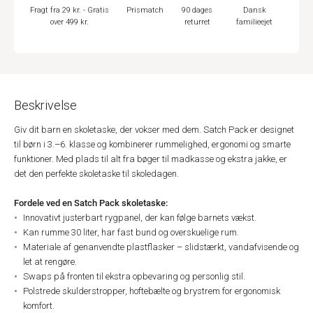
Fragt fra 29 kr. - Gratis
Prismatch
90 dages
Dansk
over 499 kr.
returret
familieejet
Beskrivelse
Giv dit barn en skoletaske, der vokser med dem. Satch Pack er designet
til børn i 3.–6. klasse og kombinerer rummelighed, ergonomi og smarte
funktioner. Med plads til alt fra bøger til madkasse og ekstra jakke, er
det den perfekte skoletaske til skoledagen.
Fordele ved en Satch Pack skoletaske:
Innovativt justerbart rygpanel, der kan følge barnets vækst.
Kan rumme 30 liter, har fast bund og overskuelige rum.
Materiale af genanvendte plastflasker – slidstærkt, vandafvisende og
let at rengøre.
Swaps på fronten til ekstra opbevaring og personlig stil.
Polstrede skulderstropper, hoftebælte og brystrem for ergonomisk
komfort.