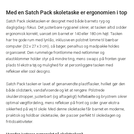
Med en Satch Pack skoletaske er ergonomien i top
Satch Pack skoletasken er designet med både barnets ryg og
dagligdag i fokus. Det justerbare rygpanel sikrer, at tasken altid sidder
ergonomisk korrekt, uanset om barnet er 140 eller 180 cm højt. Tasken
har tre gode rum med lynlås, inklusive en polstret lomme til bærbar
computer (32 x 27 x 3 cm), så bøger, penalhus og madpakke holdes
organiseret. Den rummelige frontlomme med netlommer og
elastiklommer holder styr på mindre ting, mens swaps på fronten giver
plads til ekstra tøj og mulighed for at personliggøre tasken med
reflekser eller cool designs.
Satch Pack tasken er lavet af genanvendte plastflasker, hvilket gør den
både slidstærk, vandafvisende og let at rengøre. Polstrede
skulderstropper, justerbart (og aftageligt) hoftebælte og brystrem sikrer
optimal vægtfordeling, mens reflekser på front og sider giver ekstra
sikkerhed på vej til skole. Med denne skoletaske får barnet en moderne,
praktisk og holdbar skoletaske, der passer perfekt til skoledagen og
fritidsaktiviteter.