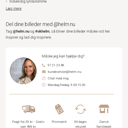
Indvendig lynlåslomme
Læs mere
Del dine billeder med @helm.nu
@helm.nu
#okhelm
Tag
og
, så bliver dine billeder måske vist her.
Inspirer og lad dig inspirere.
Måske jeg kan hjælpe dig?
97 21 23 48
kundeservice@helm.nu
Chat med mig
Mandag-fredag: 9.00-15.00
Fragt fra 29 kr. - Gratis
Prismatch
90 dages
Dansk
over 499 kr.
returret
familieejet