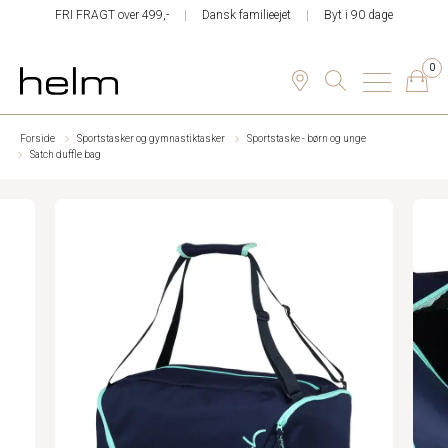
FRI FRAGT over 499,-
Dansk familieejet
Byt i 90 dage
0
Forside
Sportstasker og gymnastiktasker
Sportstaske - børn og unge
Satch duffle bag