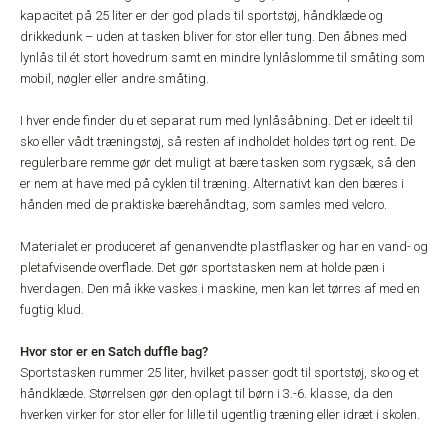
kapacitet på 25 liter er der god plads til sportstøj, håndklæde og
drikkedunk – uden at tasken bliver for stor eller tung. Den åbnes med
lynlås til ét stort hovedrum samt en mindre lynlåslomme til småting som
mobil, nøgler eller andre småting.
I hver ende finder du et separat rum med lynlåsåbning. Det er ideelt til
sko eller vådt træningstøj, så resten af indholdet holdes tørt og rent. De
regulerbare remme gør det muligt at bære tasken som rygsæk, så den
er nem at have med på cyklen til træning. Alternativt kan den bæres i
hånden med de praktiske bærehåndtag, som samles med velcro.
Materialet er produceret af genanvendte plastflasker og har en vand- og
pletafvisende overflade. Det gør sportstasken nem at holde pæn i
hverdagen. Den må ikke vaskes i maskine, men kan let tørres af med en
fugtig klud.
Hvor stor er en Satch duffle bag?
Sportstasken rummer 25 liter, hvilket passer godt til sportstøj, sko og et
håndklæde. Størrelsen gør den oplagt til børn i 3.-6. klasse, da den
hverken virker for stor eller for lille til ugentlig træning eller idræt i skolen.