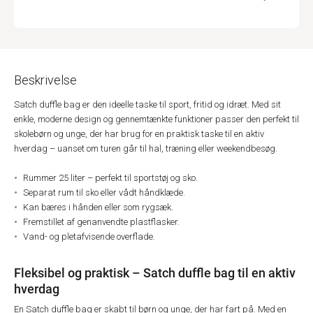
Beskrivelse
Satch duffle bag er den ideelle taske til sport, fritid og idræt. Med sit
enkle, moderne design og gennemtænkte funktioner passer den perfekt til
skolebørn og unge, der har brug for en praktisk taske til en aktiv
hverdag – uanset om turen går til hal, træning eller weekendbesøg.
Rummer 25 liter – perfekt til sportstøj og sko.
Separat rum til sko eller vådt håndklæde.
Kan bæres i hånden eller som rygsæk.
Fremstillet af genanvendte plastflasker.
Vand- og pletafvisende overflade.
Fleksibel og praktisk – Satch duffle bag til en aktiv
hverdag
En Satch duffle bag er skabt til børn og unge, der har fart på. Med en