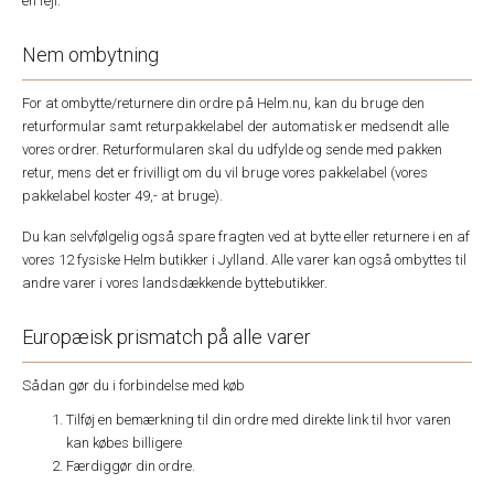
en fejl.
Nem ombytning
For at ombytte/returnere din ordre på Helm.nu, kan du bruge den
returformular samt returpakkelabel der automatisk er medsendt alle
vores ordrer. Returformularen skal du udfylde og sende med pakken
retur, mens det er frivilligt om du vil bruge vores pakkelabel (vores
pakkelabel koster 49,- at bruge).
Du kan selvfølgelig også spare fragten ved at bytte eller returnere i en af
vores 12 fysiske Helm butikker i Jylland. Alle varer kan også ombyttes til
andre varer i vores landsdækkende byttebutikker.
Europæisk prismatch på alle varer
Sådan gør du i forbindelse med køb
Tilføj en bemærkning til din ordre med direkte link til hvor varen
kan købes billigere
Færdiggør din ordre.