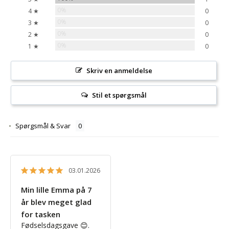
0%
4 ★
0
0%
3 ★
0
0%
2 ★
0
0%
1 ★
0
Skriv en anmeldelse
Stil et spørgsmål
Spørgsmål & Svar
03.01.2026
Min lille Emma på 7
år blev meget glad
for tasken
Fødselsdagsgave 😊. 