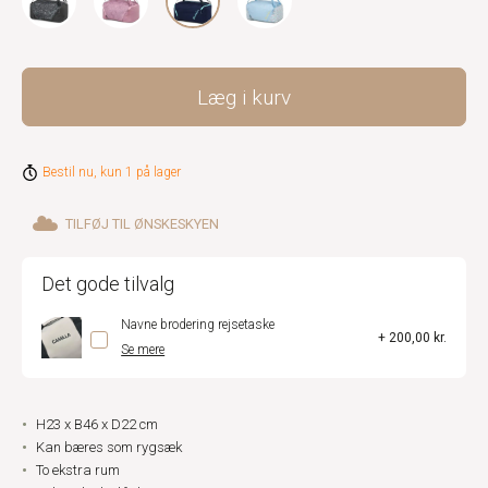
Læg i kurv
Bestil nu, kun 1 på lager
TILFØJ TIL ØNSKESKYEN
Det gode tilvalg
Navne brodering rejsetaske
+ 200,00 kr.
Se mere
H23 x B46 x D22 cm
Kan bæres som rygsæk
To ekstra rum