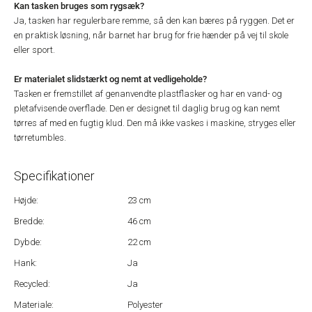
Kan tasken bruges som rygsæk?
Ja, tasken har regulerbare remme, så den kan bæres på ryggen. Det er
en praktisk løsning, når barnet har brug for frie hænder på vej til skole
eller sport.
Er materialet slidstærkt og nemt at vedligeholde?
Tasken er fremstillet af genanvendte plastflasker og har en vand- og
pletafvisende overflade. Den er designet til daglig brug og kan nemt
tørres af med en fugtig klud. Den må ikke vaskes i maskine, stryges eller
tørretumbles.
Specifikationer
Højde:
23 cm
Bredde:
46 cm
Dybde:
22 cm
Hank:
Ja
Recycled:
Ja
Materiale:
Polyester