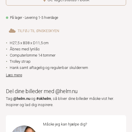
På lager - Levering 1-3 hverdage
TILFØJ TIL ØNSKESKYEN
H27,5 x B38 x D11,5 cm
Åbnes med lynlås
Computerlomme 14 tommer
Trolley strap
Hank samt aftagelig og regulerbar skulderrem
Læs mere
Del dine billeder med @helm.nu
@helm.nu
#okhelm
Tag
og
, så bliver dine billeder måske vist her.
Inspirer og lad dig inspirere.
Måske jeg kan hjælpe dig?