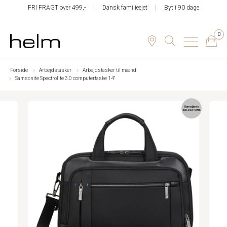
FRI FRAGT over 499,-
Dansk familieejet
Byt i 90 dage
0
Forside
Arbejdstasker
Arbejdstasker til mænd
Samsonite Spectrolite 3.0 computertaske 14"