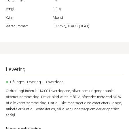
PC tommer:
14
Vægt:
1,1 kg
Køn:
Mænd
Varenummer:
137262_BLACK (1041)
Levering
På lager - Levering 1-3 hverdage
Ordrer lagt inden kl. 14.00 i hverdagene, bliver som udgangspunkt
afsendt samme dag. Det er altid vores mål. Vi afsender mere end 90 %
af alle varer samme dag. Har du ikke modtaget dine varer efter 3 dage,
anbefaler vi at du kontakter os, så vi kan undersøge om der er opstået
en fejl.