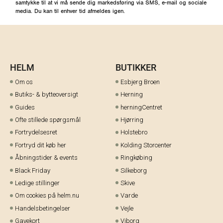
samtykke til at vi må sende dig markedsføring via SMS, e-mail og sociale
media. Du kan til enhver tid afmeldes igen.
HELM
BUTIKKER
Om os
Esbjerg Broen
Butiks- & bytteoversigt
Herning
Guides
herningCentret
Ofte stillede spørgsmål
Hjørring
Fortrydelsesret
Holstebro
Fortryd dit køb her
Kolding Storcenter
Åbningstider & events
Ringkøbing
Black Friday
Silkeborg
Ledige stillinger
Skive
Om cookies på helm.nu
Varde
Handelsbetingelser
Vejle
Gavekort
Viborg