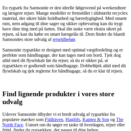
En rygsæk fra Samsonite er den ideelle følgesvend på weekendture
og længere rejser. Mange modeller er fremstillet i slidstærkt recyclex
material, der sikrer både holdbarhed og bæredygtighed. Med smarte
rum, nem adgang til dine sager og sikker opbevaring kan du trygt
have dine ting med på farten. Skal din taske være ekstra sikret på
rejsen, så kan du købe en smart hængelås til. Dem finder du blandt
Samsonites store udvalg af
rejsetilbehør
.
Samsonite rygsække er designet med optimal vægtfordeling og er
perfekte som håndbagage, der kan tages med om bord. Tjek dog
altid med dit flyselskab før du rejser, så du er sikker på, at
rygsækken er godkendt som håndbagage. Dobbelttjek altid med dit
flyselskab og tjek reglerne for håndbagage, så du er klar til rejsen.
Find lignende produkter i vores store
udvalg
Udover Samsonite tilbyder vi et bredt udvalg af rygsække fra
populære mærker som
Fjällräven
,
Haglöfs
,
Kapten & Son
og
The
North Face
. Uanset om du søger en taske til hverdagen, rejser eller
fritid, finder du rygsækken, der passer til dine behov.