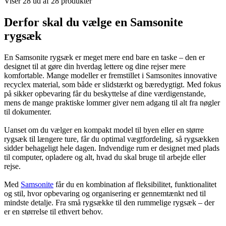
Viser 28 ud af 28 produkter
Derfor skal du vælge en Samsonite
rygsæk
En Samsonite rygsæk er meget mere end bare en taske – den er
designet til at gøre din hverdag lettere og dine rejser mere
komfortable. Mange modeller er fremstillet i Samsonites innovative
recyclex material, som både er slidstærkt og bæredygtigt. Med fokus
på sikker opbevaring får du beskyttelse af dine værdigenstande,
mens de mange praktiske lommer giver nem adgang til alt fra nøgler
til dokumenter.
Uanset om du vælger en kompakt model til byen eller en større
rygsæk til længere ture, får du optimal vægtfordeling, så rygsækken
sidder behageligt hele dagen. Indvendige rum er designet med plads
til computer, opladere og alt, hvad du skal bruge til arbejde eller
rejse.
Med
Samsonite
får du en kombination af fleksibilitet, funktionalitet
og stil, hvor opbevaring og organisering er gennemtænkt ned til
mindste detalje. Fra små rygsække til den rummelige rygsæk – der
er en størrelse til ethvert behov.