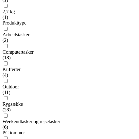
2,7 kg
(
1
)
Produkttype
Arbejdstasker
(
2
)
Computertasker
(
18
)
Kufferter
(
4
)
Outdoor
(
11
)
Rygsække
(
28
)
Weekendtasker og rejsetasker
(
6
)
PC tommer