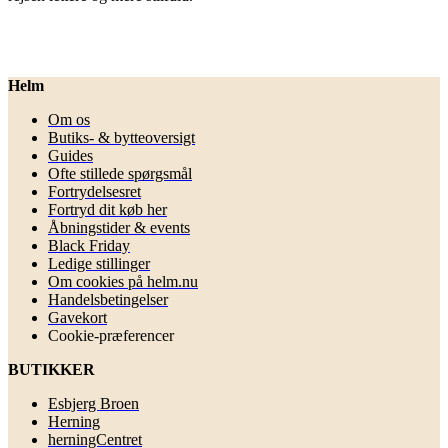
Helm
Om os
Butiks- & bytteoversigt
Guides
Ofte stillede spørgsmål
Fortrydelsesret
Fortryd dit køb her
Åbningstider & events
Black Friday
Ledige stillinger
Om cookies på helm.nu
Handelsbetingelser
Gavekort
Cookie-præferencer
BUTIKKER
Esbjerg Broen
Herning
herningCentret