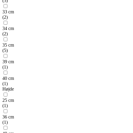
(
5
)
33 cm
(
2
)
34 cm
(
2
)
35 cm
(
5
)
39 cm
(
1
)
40 cm
(
1
)
Højde
25 cm
(
1
)
36 cm
(
1
)