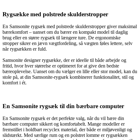
Rygsække med polstrede skulderstropper
En Samsonite rygsæk med polstrede skulderstropper giver maksimal
bærekomfort – uanset om du bærer en kompakt model til daglig
brug eller en større rygsæk til længere ture. De ergonomiske
stropper sikrer en jævn vægtfordeling, så vægten føles lettere, selv
når rygsækken er fuld.
Samsonite designer rygsække, der er ideelle til både arbejde og
fritid, hvor hver størrelse er optimeret for at give den bedste
bæreoplevelse. Uanset om du vælger en lille eller stor model, kan du
stole på, at din Samsonite-rygsæk kombinerer funktionalitet, stil og
komfort i ét.
En Samsonite rygsæk til din bærbare computer
En Samsonite rygsæk er det perfekte valg, når du vil bære din
bærbare computer sikkert og komfortabelt. Mange modeller er
fremstillet i holdbart recyclex material, der både er miljøvenligt og
slidstærkt. Med særlige rum og en polstret lomme er rygsækken