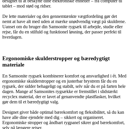
designet til at beskytte dine elektroniske enheder – fra computer til
tablet – mod stød og ridser.
De lette materialer og den gennemtænkte vægtfordeling gør det
nemt at have alt med uden at mærke unødvendig vægt på skuldrene.
Uanset om du bruger din Samsonite rygsæk til arbejde, studie eller
rejse, får du en stilfuld og funktionel løsning, der passer perfekt til
hverdagen.
Ergonomiske skulderstropper og bæredygtigt
materiale
En Samsonite rygsæk kombinerer komfort og ansvarlighed i ét. Med
ergonomiske skulderstropper og en justerbar brystrem får du en
rygsæk, der sidder behageligt og stabilt, selv når du er på farten hele
dagen. Mange af Samsonites rygsække er fremstillet i slidstærkt
recyclex material, der er lavet af genanvendte plastflasker, hvilket
gør dem til et bæredygtigt valg.
Designet giver både optimal bærekomfort og fleksibilitet, så du kan
have alle dine ejendele med dig – sikkert og organiseret.
Ergonomiske stropper og åndbart rygpanel sikrer god bærekomfort,
selv på længere rejser.