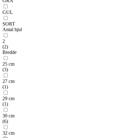
GRÅ
GUL
SORT
Antal hjul
2
(
2
)
Bredde
25 cm
(
3
)
27 cm
(
1
)
29 cm
(
1
)
30 cm
(
6
)
32 cm