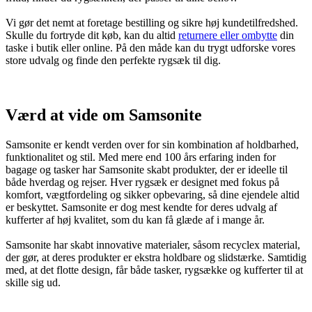
Vi gør det nemt at foretage bestilling og sikre høj kundetilfredshed.
Skulle du fortryde dit køb, kan du altid
returnere eller ombytte
din
taske i butik eller online. På den måde kan du trygt udforske vores
store udvalg og finde den perfekte rygsæk til dig.
Værd at vide om Samsonite
Samsonite er kendt verden over for sin kombination af holdbarhed,
funktionalitet og stil. Med mere end 100 års erfaring inden for
bagage og tasker har Samsonite skabt produkter, der er ideelle til
både hverdag og rejser. Hver rygsæk er designet med fokus på
komfort, vægtfordeling og sikker opbevaring, så dine ejendele altid
er beskyttet. Samsonite er dog mest kendte for deres udvalg af
kufferter af høj kvalitet, som du kan få glæde af i mange år.
Samsonite har skabt innovative materialer, såsom recyclex material,
der gør, at deres produkter er ekstra holdbare og slidstærke. Samtidig
med, at det flotte design, får både tasker, rygsække og kufferter til at
skille sig ud.