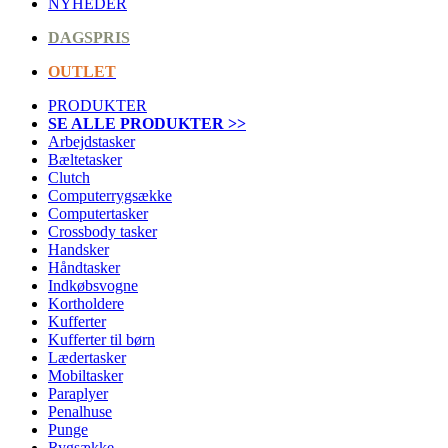
NYHEDER
DAGSPRIS
OUTLET
PRODUKTER
SE ALLE PRODUKTER >>
Arbejdstasker
Bæltetasker
Clutch
Computerrygsække
Computertasker
Crossbody tasker
Handsker
Håndtasker
Indkøbsvogne
Kortholdere
Kufferter
Kufferter til børn
Lædertasker
Mobiltasker
Paraplyer
Penalhuse
Punge
Rygsække