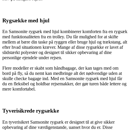
Rygsække med hjul
En Samsonite rygsæk med hjul kombinerer komforten fra en rygsæk
med funktionaliteten fra en trolley. Du får mulighed for at skifte
mellem at bære din taske på ryggen eller bruge hjul og trækstang, alt
efter hvad situationen kræver. Mange af disse rygsække er lavet af
slidstærkt polyester og designet til sikker opbevaring af dine
personlige ejendele under rejsen.
Flere modeller er skabt som håndbagage, der kan tages med om
bord på fly, så du nemt kan medbringe alt det nødvendige uden at
skulle checke bagage ind. Med en Samsonite rygsæk med hjul får
du en fleksibel og holdbar rejsemakker, der gør turen både lettere og
mere komfortabel.
Tyverisikrede rygsække
En tyverisikret Samsonite rygsæk er designet til at give sikker
opbevaring af dine værdigenstande, uanset hvor du er. Disse