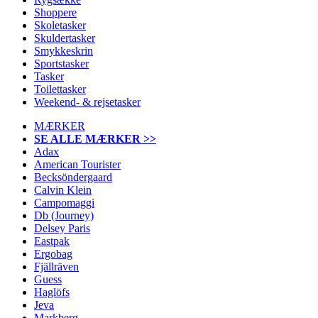
Shoppere
Skoletasker
Skuldertasker
Smykkeskrin
Sportstasker
Tasker
Toilettasker
Weekend- & rejsetasker
MÆRKER
SE ALLE MÆRKER >>
Adax
American Tourister
Becksöndergaard
Calvin Klein
Campomaggi
Db (Journey)
Delsey Paris
Eastpak
Ergobag
Fjällräven
Guess
Haglöfs
Jeva
Markberg