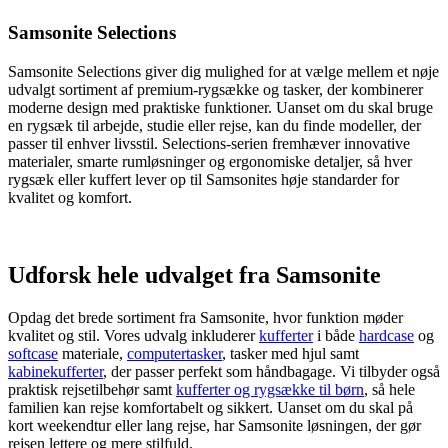
Samsonite Selections
Samsonite Selections giver dig mulighed for at vælge mellem et nøje
udvalgt sortiment af premium-rygsække og tasker, der kombinerer
moderne design med praktiske funktioner. Uanset om du skal bruge
en rygsæk til arbejde, studie eller rejse, kan du finde modeller, der
passer til enhver livsstil. Selections-serien fremhæver innovative
materialer, smarte rumløsninger og ergonomiske detaljer, så hver
rygsæk eller kuffert lever op til Samsonites høje standarder for
kvalitet og komfort.
Udforsk hele udvalget fra Samsonite
Opdag det brede sortiment fra Samsonite, hvor funktion møder
kvalitet og stil. Vores udvalg inkluderer
kufferter
i både
hardcase
og
softcase
materiale,
computertasker
, tasker med hjul samt
kabinekufferter
, der passer perfekt som håndbagage. Vi tilbyder også
praktisk rejsetilbehør samt
kufferter og rygsække til børn
, så hele
familien kan rejse komfortabelt og sikkert. Uanset om du skal på
kort weekendtur eller lang rejse, har Samsonite løsningen, der gør
rejsen lettere og mere stilfuld.