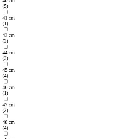
40 cm
(
5
)
41 cm
(
1
)
43 cm
(
2
)
44 cm
(
3
)
45 cm
(
4
)
46 cm
(
1
)
47 cm
(
2
)
48 cm
(
4
)