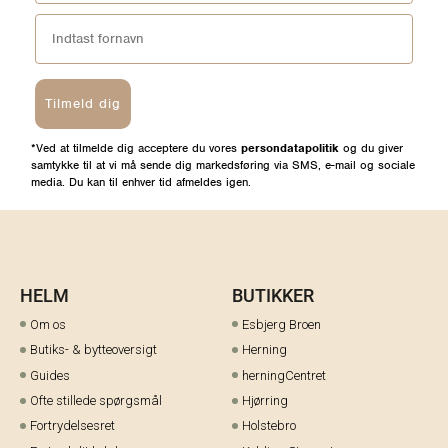
Tilmeld dig
*Ved at tilmelde dig acceptere du vores
persondatapolitik
og du giver
samtykke til at vi må sende dig markedsføring via SMS, e-mail og sociale
media. Du kan til enhver tid afmeldes igen.
HELM
BUTIKKER
Om os
Esbjerg Broen
Butiks- & bytteoversigt
Herning
Guides
herningCentret
Ofte stillede spørgsmål
Hjørring
Fortrydelsesret
Holstebro