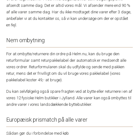
afsendt samme dag. Det er altid vores mål. Vi afsender mere end 90 %
af alle varer samme dag. Har du ikke modtaget dine varer efter 3 dage,
anbefaler vi at du kontakter os, så vi kan undersøge om der er opstået
en fejl.
Nem ombytning
For at ombytte/returnere din ordre på Helm.nu, kan du bruge den
returformular samt returpakkelabel der automatisk er medsendt alle
vores ordrer. Returformularen skal du udfylde og sende med pakken
retur, mens det er frivilligt om du vil bruge vores pakkelabel (vores
pakkelabel koster 49,- at bruge).
Du kan selvfølgelig også spare fragten ved at bytte eller returnere i en af
vores 12 fysiske Helm butikker i Jylland. Alle varer kan også ombyttes til
andre varer i vores landsdækkende byttebutikker.
Europæisk prismatch på alle varer
Sådan gør du i forbindelse med køb