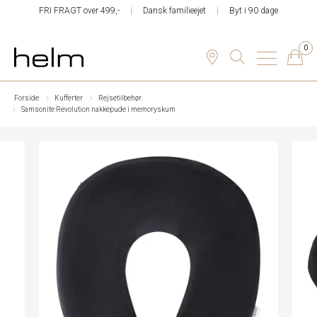
FRI FRAGT over 499,-
Dansk familieejet
Byt i 90 dage
0
Forside
Kufferter
Rejsetilbehør
Samsonite Revolution nakkepude i memoryskum