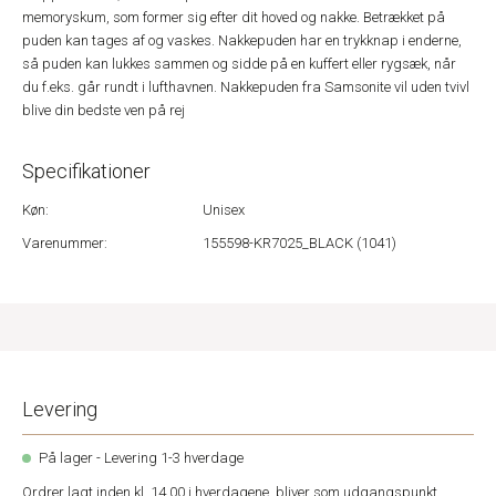
memoryskum, som former sig efter dit hoved og nakke. Betrækket på
puden kan tages af og vaskes. Nakkepuden har en trykknap i enderne,
så puden kan lukkes sammen og sidde på en kuffert eller rygsæk, når
du f.eks. går rundt i lufthavnen. Nakkepuden fra Samsonite vil uden tvivl
blive din bedste ven på rej
Specifikationer
Køn:
Unisex
Varenummer:
155598-KR7025_BLACK (1041)
Levering
På lager - Levering 1-3 hverdage
Ordrer lagt inden kl. 14.00 i hverdagene, bliver som udgangspunkt