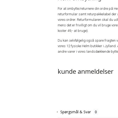
For at ombytte/returnere din ordre på H
returformular samt returpakkelabel der 
vores ordrer. Returformularen skal du u
mens det er frivilligt om du vil bruge vo
koster 49,- at bruge).
Du kan selvfølgelig også spare fragten ved
vores 12 fysiske Helm butikker i Jylland. 
andre varer i vores landsdækkende bytte
kunde anmeldelser
Spørgsmål & Svar