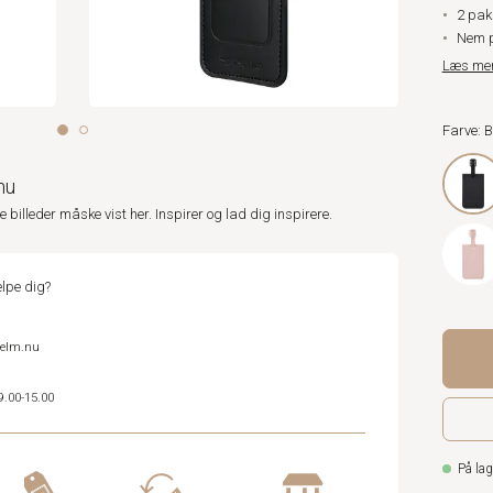
2 pak
Nem p
Læs me
Farve: 
nu
ne billeder måske vist her. Inspirer og lad dig inspirere.
lpe dig?
helm.nu
9.00-15.00
På lag