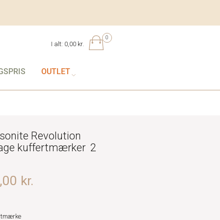
0
I alt:
0,00 kr.
GSPRIS
OUTLET
onite Revolution
age kuffertmærker 2
00 kr.
rtmærke