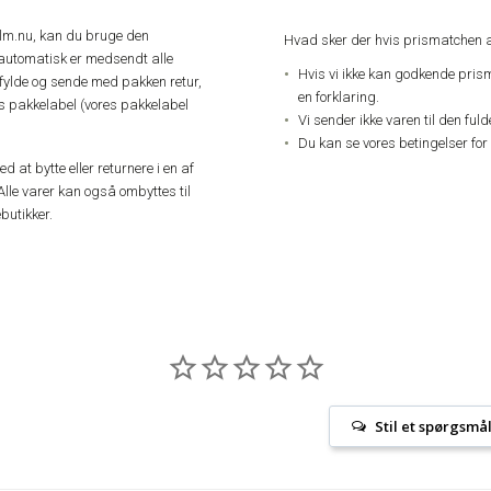
elm.nu, kan du bruge den
Hvad sker der hvis prismatchen a
automatisk er medsendt alle
Hvis vi ikke kan godkende pris
dfylde og sende med pakken retur,
en forklaring.
res pakkelabel (vores pakkelabel
Vi sender ikke varen til den ful
Du kan se vores betingelser for
 at bytte eller returnere i en af
Alle varer kan også ombyttes til
butikker.
Stil et spørgsmå