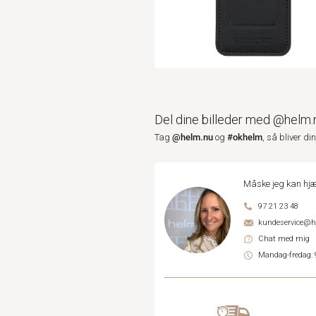
Del dine billeder med @helm.
@helm.nu
#okhelm
Tag
og
, så bliver di
Måske jeg kan hjæ
97 21 23 48
kundeservice@
Chat med mig
Mandag-fredag: 