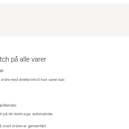
ch på alle varer
køb
n ordre med direkte link til hvor varen kan
godkendes:
vet på din konto pga. automatiske
å snart ordren er gennemført.