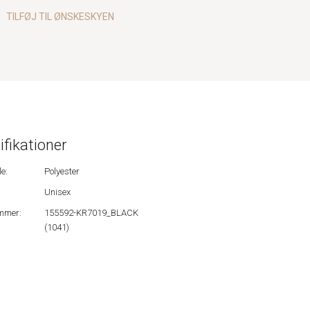
TILFØJ TIL ØNSKESKYEN
ifikationer
e:
Polyester
Unisex
mmer:
155592-KR7019_BLACK
(1041)