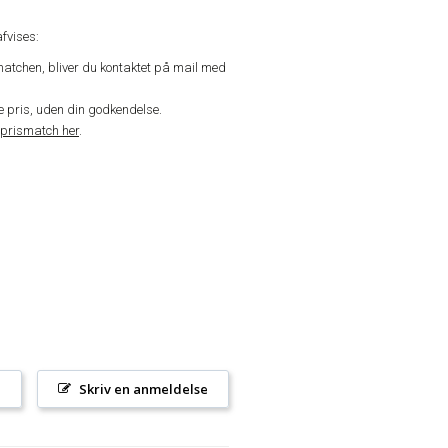
fvises:
matchen, bliver du kontaktet på mail med
de pris, uden din godkendelse.
prismatch her
.
l
Skriv en anmeldelse