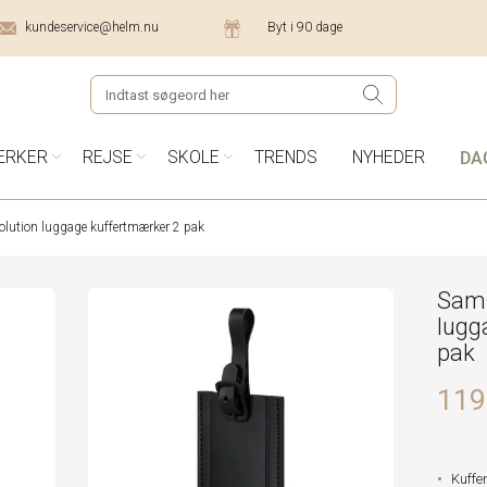
kundeservice@helm.nu
Byt i 90 dage
DA
ÆRKER
REJSE
SKOLE
TRENDS
NYHEDER
lution luggage kuffertmærker 2 pak
Sams
lugg
pak
119,
Kuffe