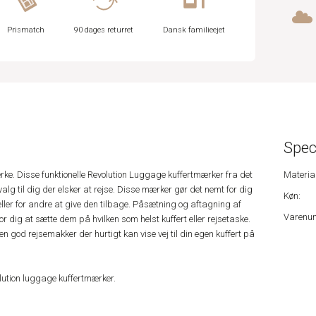
Prismatch
90 dages returret
Dansk familieejet
Spec
ke. Disse funktionelle Revolution Luggage kuffertmærker fra det
Material
lg til dig der elsker at rejse. Disse mærker gør det nemt for dig
Køn:
eller for andre at give den tilbage. Påsætning og aftagning af
Varenu
r dig at sætte dem på hvilken som helst kuffert eller rejsetaske.
n god rejsemakker der hurtigt kan vise vej til din egen kuffert på
lution luggage kuffertmærker.