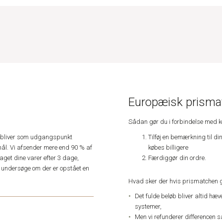
Europæisk prismat
Sådan gør du i forbindelse med 
Tilføj en bemærkning til di
e, bliver som udgangspunkt
købes billigere
ål. Vi afsender mere end 90 % af
Færdiggør din ordre.
get dine varer efter 3 dage,
an undersøge om der er opstået en
Hvad sker der hvis prismatchen 
Det fulde beløb bliver altid hæ
systemer,
Men vi refunderer differencen s