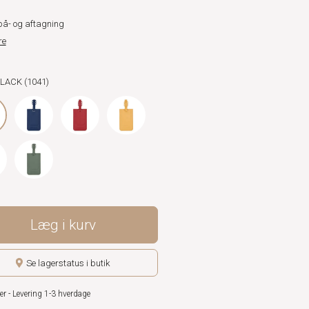
å- og aftagning
re
BLACK (1041)
Læg i kurv
Se lagerstatus i butik
er - Levering 1-3 hverdage