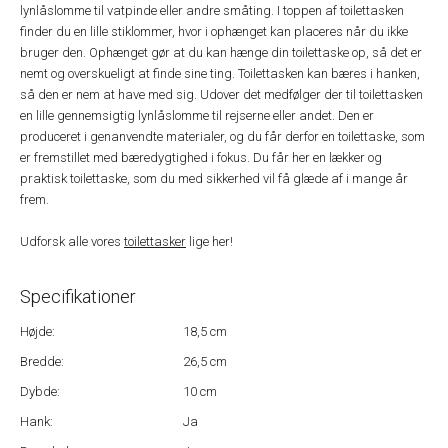
lynlåslomme til vatpinde eller andre småting. I toppen af toilettasken
finder du en lille stiklommer, hvor i ophænget kan placeres når du ikke
bruger den. Ophænget gør at du kan hænge din toilettaske op, så det er
nemt og overskueligt at finde sine ting. Toilettasken kan bæres i hanken,
så den er nem at have med sig. Udover det medfølger der til toilettasken
en lille gennemsigtig lynlåslomme til rejserne eller andet. Den er
produceret i genanvendte materialer, og du får derfor en toilettaske, som
er fremstillet med bæredygtighed i fokus. Du får her en lækker og
praktisk toilettaske, som du med sikkerhed vil få glæde af i mange år
frem.
Udforsk alle vores
toilettasker
lige her!
Specifikationer
Højde:
18,5 cm
Bredde:
26,5 cm
Dybde:
10 cm
Hank:
Ja