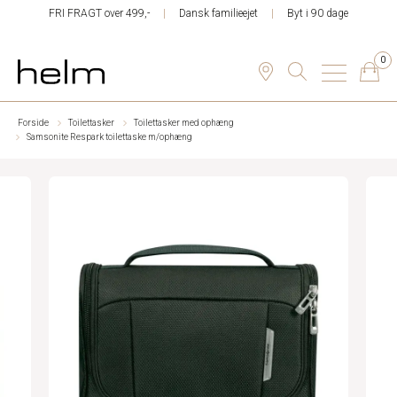
FRI FRAGT over 499,-
Dansk familieejet
Byt i 90 dage
0
Forside
Toilettasker
Toilettasker med ophæng
Samsonite Respark toilettaske m/ophæng