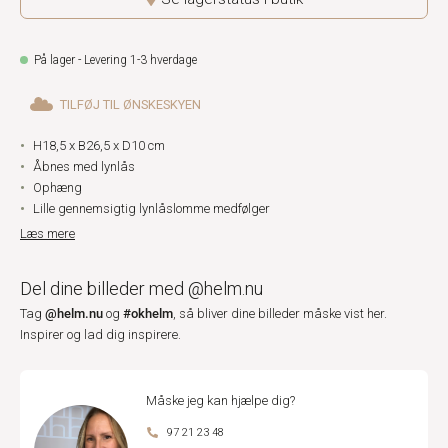
På lager - Levering 1-3 hverdage
TILFØJ TIL ØNSKESKYEN
H18,5 x B26,5 x D10 cm
Åbnes med lynlås
Ophæng
Lille gennemsigtig lynlåslomme medfølger
Læs mere
Del dine billeder med @helm.nu
@helm.nu
#okhelm
Tag
og
, så bliver dine billeder måske vist her.
Inspirer og lad dig inspirere.
Måske jeg kan hjælpe dig?
97 21 23 48