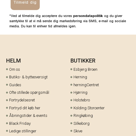
Tilmeld dig
*Ved at tilmelde dig acceptere du vores
persondatapolitik
og du giver
samtykke til at vi må sende dig markedsføring via SMS, e-mail og sociale
media. Du kan til enhver tid afmeldes igen.
HELM
BUTIKKER
Om os
Esbjerg Broen
Butiks- & bytteoversigt
Herning
Guides
herningCentret
Ofte stillede spørgsmål
Hjørring
Fortrydelsesret
Holstebro
Fortryd dit køb her
Kolding Storcenter
Åbningstider & events
Ringkøbing
Black Friday
Silkeborg
Ledige stillinger
Skive