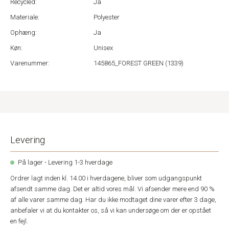
Recycled:
Ja
Materiale:
Polyester
Ophæng:
Ja
Køn:
Unisex
Varenummer:
145865_FOREST GREEN (1339)
Levering
På lager - Levering 1-3 hverdage
Ordrer lagt inden kl. 14.00 i hverdagene, bliver som udgangspunkt
afsendt samme dag. Det er altid vores mål. Vi afsender mere end 90 %
af alle varer samme dag. Har du ikke modtaget dine varer efter 3 dage,
anbefaler vi at du kontakter os, så vi kan undersøge om der er opstået
en fejl.