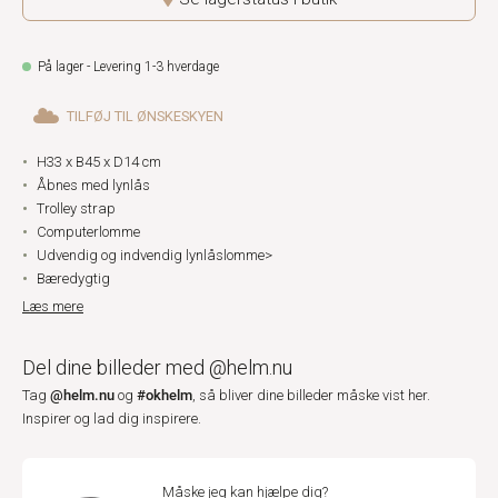
På lager - Levering 1-3 hverdage
TILFØJ TIL ØNSKESKYEN
H33 x B45 x D14 cm
Åbnes med lynlås
Trolley strap
Computerlomme
Udvendig og indvendig lynlåslomme>
Bæredygtig
Læs mere
Del dine billeder med @helm.nu
@helm.nu
#okhelm
Tag
og
, så bliver dine billeder måske vist her.
Inspirer og lad dig inspirere.
Måske jeg kan hjælpe dig?