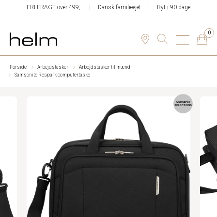
FRI FRAGT over 499,-
Dansk familieejet
Byt i 90 dage
0
Forside
Arbejdstasker
Arbejdstasker til mænd
Samsonite Respark computertaske