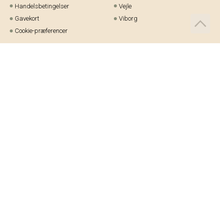
Handelsbetingelser
Vejle
Gavekort
Viborg
Cookie-præferencer
Telefon:
97 21 23 48
Email:
kundeservice@helm.nu
Mandag-fredag: 9.00-15.00