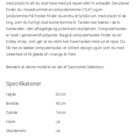
med plads til alt du skal have med på rejsen eller til arbejdet. Derudover
finder du i hovedrummet en computerlomme (15,6”) og en
lynlåslomme.På fronten finder du endnu et lynlåsrum, med plads til de
ting, som du hurtigt skal kunne komme til. Tasken kan bæres i de to
hanke eller i den aftagelige og justerbare skulderrem. Computertasken
er lavet i genanvendt polyester. Bagpå computertasken finder du en
trolley strap, som gør at du nemt kan have tasken med ud at rejse. Du
får her en lækker computertaske i et stilrent design og en som du med
sikkerhed vil få glæde af i mange år frem.
Bemærk at denne model er en del af Samsonite Selections.
Specifikationer
Højde:
33 cm
Bredde:
45 cm
Dybde:
14 cm
Hank:
Ja
Skulderrem:
Ja