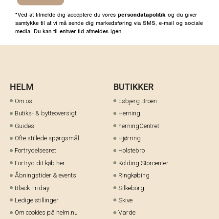
*Ved at tilmelde dig acceptere du vores
persondatapolitik
og du giver
samtykke til at vi må sende dig markedsføring via SMS, e-mail og sociale
media. Du kan til enhver tid afmeldes igen.
HELM
BUTIKKER
Om os
Esbjerg Broen
Butiks- & bytteoversigt
Herning
Guides
herningCentret
Ofte stillede spørgsmål
Hjørring
Fortrydelsesret
Holstebro
Fortryd dit køb her
Kolding Storcenter
Åbningstider & events
Ringkøbing
Black Friday
Silkeborg
Ledige stillinger
Skive
Om cookies på helm.nu
Varde