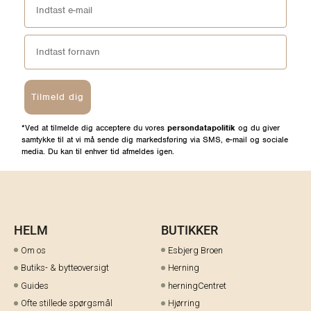
Tilmeld dig
*Ved at tilmelde dig acceptere du vores
persondatapolitik
og du giver
samtykke til at vi må sende dig markedsføring via SMS, e-mail og sociale
media. Du kan til enhver tid afmeldes igen.
HELM
BUTIKKER
Om os
Esbjerg Broen
Butiks- & bytteoversigt
Herning
Guides
herningCentret
Ofte stillede spørgsmål
Hjørring