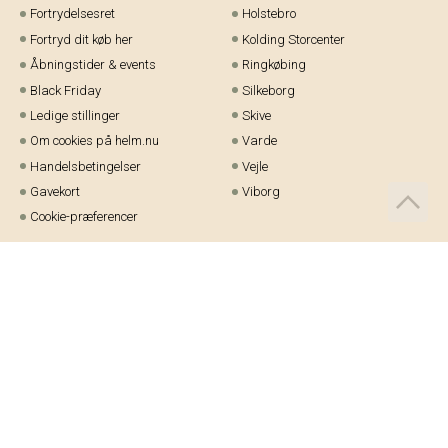
Fortrydelsesret
Holstebro
Fortryd dit køb her
Kolding Storcenter
Åbningstider & events
Ringkøbing
Black Friday
Silkeborg
Ledige stillinger
Skive
Om cookies på helm.nu
Varde
Handelsbetingelser
Vejle
Gavekort
Viborg
Cookie-præferencer
Telefon:
97 21 23 48
Email:
kundeservice@helm.nu
Mandag-fredag: 9.00-15.00