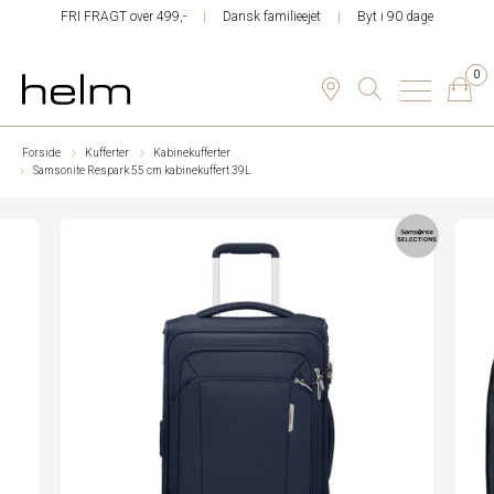
FRI FRAGT over 499,-
Dansk familieejet
Byt i 90 dage
0
Forside
Kufferter
Kabinekufferter
Samsonite Respark 55 cm kabinekuffert 39L