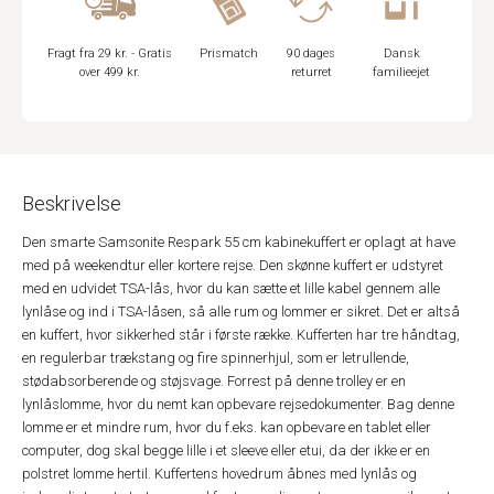
Fragt fra 29 kr. - Gratis
Prismatch
90 dages
Dansk
over 499 kr.
returret
familieejet
Beskrivelse
Den smarte Samsonite Respark 55 cm kabinekuffert er oplagt at have
med på weekendtur eller kortere rejse. Den skønne kuffert er udstyret
med en udvidet TSA-lås, hvor du kan sætte et lille kabel gennem alle
lynlåse og ind i TSA-låsen, så alle rum og lommer er sikret. Det er altså
en kuffert, hvor sikkerhed står i første række. Kufferten har tre håndtag,
en regulerbar trækstang og fire spinnerhjul, som er letrullende,
stødabsorberende og støjsvage. Forrest på denne trolley er en
lynlåslomme, hvor du nemt kan opbevare rejsedokumenter. Bag denne
lomme er et mindre rum, hvor du f.eks. kan opbevare en tablet eller
computer, dog skal begge lille i et sleeve eller etui, da der ikke er en
polstret lomme hertil. Kuffertens hovedrum åbnes med lynlås og