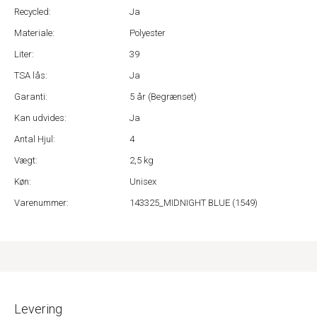
Recycled:
Ja
Materiale:
Polyester
Liter:
39
TSA lås:
Ja
Garanti:
5 år (Begrænset)
Kan udvides:
Ja
Antal Hjul:
4
Vægt:
2,5 kg
Køn:
Unisex
Varenummer:
143325_MIDNIGHT BLUE (1549)
Levering