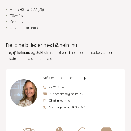
H55 x B35 x D22 (25) cm
TSA-lås
Kan udvides
Udvidet garanti<
Del dine billeder med @helm.nu
@helm.nu
#okhelm
Tag
og
, så bliver dine billeder måske vist her.
Inspirer og lad dig inspirere.
Måske jeg kan hjælpe dig?
97 21 23 48
kundeservice@helm.nu
Chat med mig
Mandag-fredag: 9.00-15.00