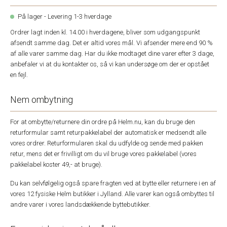
På lager - Levering 1-3 hverdage
Ordrer lagt inden kl. 14.00 i hverdagene, bliver som udgangspunkt
afsendt samme dag. Det er altid vores mål. Vi afsender mere end 90 %
af alle varer samme dag. Har du ikke modtaget dine varer efter 3 dage,
anbefaler vi at du kontakter os, så vi kan undersøge om der er opstået
en fejl.
Nem ombytning
For at ombytte/returnere din ordre på Helm.nu, kan du bruge den
returformular samt returpakkelabel der automatisk er medsendt alle
vores ordrer. Returformularen skal du udfylde og sende med pakken
retur, mens det er frivilligt om du vil bruge vores pakkelabel (vores
pakkelabel koster 49,- at bruge).
Du kan selvfølgelig også spare fragten ved at bytte eller returnere i en af
vores 12 fysiske Helm butikker i Jylland. Alle varer kan også ombyttes til
andre varer i vores landsdækkende byttebutikker.