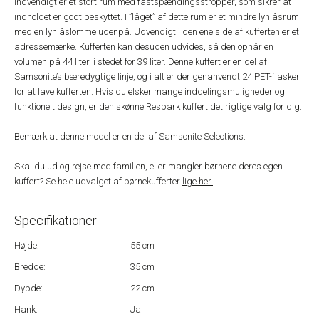
indvendigt er et stort rum med fastspændingsstropper, som sikrer at
indholdet er godt beskyttet. I ”låget” af dette rum er et mindre lynlåsrum
med en lynlåslomme udenpå. Udvendigt i den ene side af kufferten er et
adressemærke. Kufferten kan desuden udvides, så den opnår en
volumen på 44 liter, i stedet for 39 liter. Denne kuffert er en del af
Samsonite’s bæredygtige linje, og i alt er der genanvendt 24 PET-flasker
for at lave kufferten. Hvis du elsker mange inddelingsmuligheder og
funktionelt design, er den skønne Respark kuffert det rigtige valg for dig.
Bemærk at denne model er en del af Samsonite Selections.
Skal du ud og rejse med familien, eller mangler børnene deres egen
kuffert? Se hele udvalget af børnekufferter
lige her.
Specifikationer
Højde:
55 cm
Bredde:
35 cm
Dybde:
22 cm
Hank:
Ja