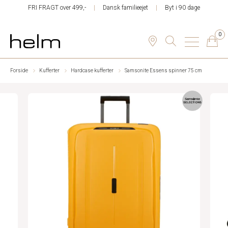
FRI FRAGT over 499,-
Dansk familieejet
Byt i 90 dage
0
Forside
Kufferter
Hardcase kufferter
Samsonite Essens spinner 75 cm