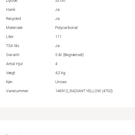
Dybde:
33 cm
Hank:
Ja
Recycled:
Ja
Materiale:
Polycarbonat
Liter:
111
TSA lås:
Ja
Garanti:
5 år (Begrænset)
Antal Hjul:
4
Vægt:
4,3 kg
Køn:
Unisex
Varenummer:
146912_RADIANT YELLOW (4702)