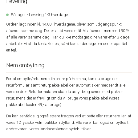
Levering
På lager - Levering 1-3 hverdage
Ordrer lagt inden kl. 14.00 i hverdagene, bliver som udgangspunkt
afsendt samme dag. Det er altid vores mål. Vi afsender mere end 90 %
af alle varer samme dag. Har du ikke modtaget dine varer efter 3 dage,
anbefaler vi at du kontakter os, så vi kan undersøge om der er opstået
en fejl.
Nem ombytning
For at ombytte/returnere din ordre på Helm.nu, kan du bruge den
returformular samt returpakkelabel der automatisk er medsendt alle
vores ordrer. Returformularen skal du udfylde og sende med pakken
retur, mens det er frivilligt om du vil bruge vores pakkelabel (vores
pakkelabel koster 49,- at bruge).
Du kan selvfølgelig også spare fragten ved at bytte eller returnere i en af
vores 12 fysiske Helm butikker i Jylland. Alle varer kan også ombyttes til
andre varer i vores landsdækkende byttebutikker.