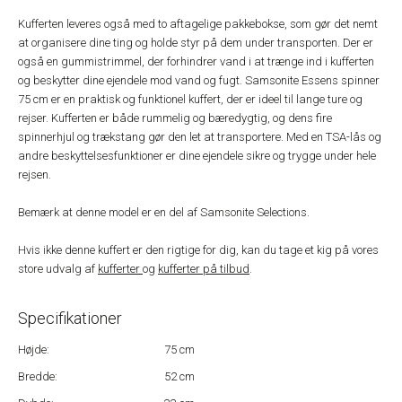
Kufferten leveres også med to aftagelige pakkebokse, som gør det nemt
at organisere dine ting og holde styr på dem under transporten. Der er
også en gummistrimmel, der forhindrer vand i at trænge ind i kufferten
og beskytter dine ejendele mod vand og fugt. Samsonite Essens spinner
75 cm er en praktisk og funktionel kuffert, der er ideel til lange ture og
rejser. Kufferten er både rummelig og bæredygtig, og dens fire
spinnerhjul og trækstang gør den let at transportere. Med en TSA-lås og
andre beskyttelsesfunktioner er dine ejendele sikre og trygge under hele
rejsen.
Bemærk at denne model er en del af Samsonite Selections.
Hvis ikke denne kuffert er den rigtige for dig, kan du tage et kig på vores
store udvalg af
kufferter
og
kufferter på tilbud
.
Specifikationer
Højde:
75 cm
Bredde:
52 cm