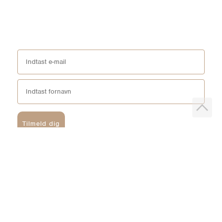
Tilmeld dig
*Ved at tilmelde dig acceptere du vores
persondatapolitik
og du giver
samtykke til at vi må sende dig markedsføring via SMS, e-mail og sociale
media. Du kan til enhver tid afmeldes igen.
HELM
BUTIKKER