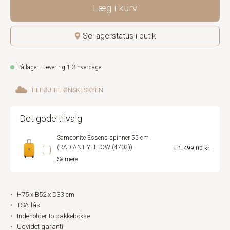
Læg i kurv
Se lagerstatus i butik
På lager - Levering 1-3 hverdage
TILFØJ TIL ØNSKESKYEN
Det gode tilvalg
Samsonite Essens spinner 55 cm
(RADIANT YELLOW (4702))
+ 1.499,00 kr.
Se mere
H75 x B52 x D33 cm
TSA-lås
Indeholder to pakkebokse
Udvidet garanti