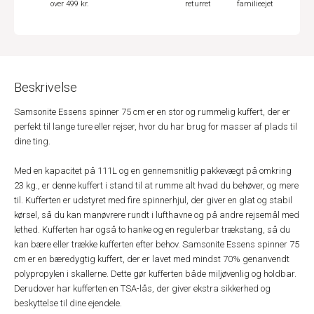
over 499 kr.
returret
familieejet
Beskrivelse
Samsonite Essens spinner 75 cm er en stor og rummelig kuffert, der er
perfekt til lange ture eller rejser, hvor du har brug for masser af plads til
dine ting.
Med en kapacitet på 111L og en gennemsnitlig pakkevægt på omkring
23 kg., er denne kuffert i stand til at rumme alt hvad du behøver, og mere
til. Kufferten er udstyret med fire spinnerhjul, der giver en glat og stabil
kørsel, så du kan manøvrere rundt i lufthavne og på andre rejsemål med
lethed. Kufferten har også to hanke og en regulerbar trækstang, så du
kan bære eller trække kufferten efter behov. Samsonite Essens spinner 75
cm er en bæredygtig kuffert, der er lavet med mindst 70% genanvendt
polypropylen i skallerne. Dette gør kufferten både miljøvenlig og holdbar.
Derudover har kufferten en TSA-lås, der giver ekstra sikkerhed og
beskyttelse til dine ejendele.