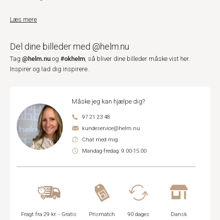
Læs mere
Del dine billeder med @helm.nu
@helm.nu
#okhelm
Tag
og
, så bliver dine billeder måske vist her.
Inspirer og lad dig inspirere.
Måske jeg kan hjælpe dig?
97 21 23 48
kundeservice@helm.nu
Chat med mig
Mandag-fredag: 9.00-15.00
Fragt fra 29 kr. - Gratis
Prismatch
90 dages
Dansk