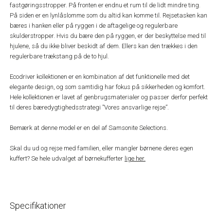
fastgøringsstropper. På fronten er endnu et rum til de lidt mindre ting.
På siden er en lynlåslomme som du altid kan komme til. Rejsetasken kan
bæres i hanken eller på ryggen i de aftagelige og regulerbare
skulderstropper. Hvis du bære den på ryggen, er der beskyttelse med til
hjulene, så du ikke bliver beskidt af dem. Ellers kan den trækkes i den
regulerbare trækstang på de to hjul.
Ecodriver kollektionen er en kombination af det funktionelle med det
elegante design, og som samtidig har fokus på sikkerheden og komfort.
Hele kollektionen er lavet af genbrugsmaterialer og passer derfor perfekt
til deres bæredygtighedsstrategi ”Vores ansvarlige rejse”.
Bemærk at denne model er en del af Samsonite Selections.
Skal du ud og rejse med familien, eller mangler børnene deres egen
kuffert? Se hele udvalget af børnekufferter
lige her.
Specifikationer