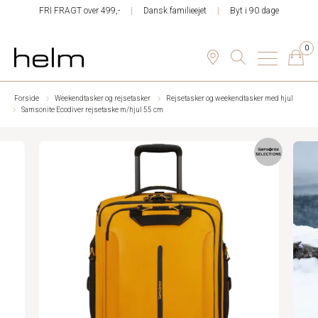
FRI FRAGT over 499,-
Dansk familieejet
Byt i 90 dage
0
Forside
Weekendtasker og rejsetasker
Rejsetasker og weekendtasker med hjul
Samsonite Ecodiver rejsetaske m/hjul 55 cm