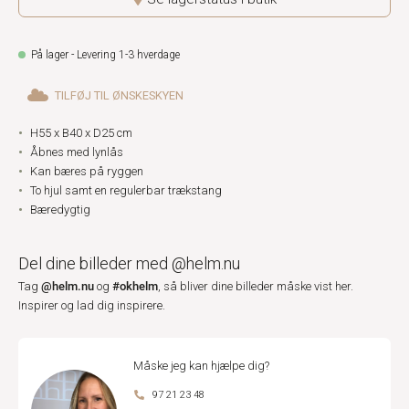
På lager - Levering 1-3 hverdage
TILFØJ TIL ØNSKESKYEN
H55 x B40 x D25 cm
Åbnes med lynlås
Kan bæres på ryggen
To hjul samt en regulerbar trækstang
Bæredygtig
Del dine billeder med @helm.nu
@helm.nu
#okhelm
Tag
og
, så bliver dine billeder måske vist her.
Inspirer og lad dig inspirere.
Måske jeg kan hjælpe dig?
97 21 23 48