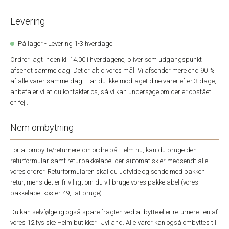
Levering
På lager - Levering 1-3 hverdage
Ordrer lagt inden kl. 14.00 i hverdagene, bliver som udgangspunkt
afsendt samme dag. Det er altid vores mål. Vi afsender mere end 90 %
af alle varer samme dag. Har du ikke modtaget dine varer efter 3 dage,
anbefaler vi at du kontakter os, så vi kan undersøge om der er opstået
en fejl.
Nem ombytning
For at ombytte/returnere din ordre på Helm.nu, kan du bruge den
returformular samt returpakkelabel der automatisk er medsendt alle
vores ordrer. Returformularen skal du udfylde og sende med pakken
retur, mens det er frivilligt om du vil bruge vores pakkelabel (vores
pakkelabel koster 49,- at bruge).
Du kan selvfølgelig også spare fragten ved at bytte eller returnere i en af
vores 12 fysiske Helm butikker i Jylland. Alle varer kan også ombyttes til