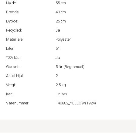
Højde:
55 cm
Bredde:
40 cm
Dybde:
25 cm
Recycled:
Ja
Materiale:
Polyester
Liter:
51
TSA lås:
Ja
Garanti:
5 år (Begrænset)
Antal Hjul:
2
Vægt:
2,5 kg
Køn:
Unisex
Varenummer:
140882_YELLOW(1924)