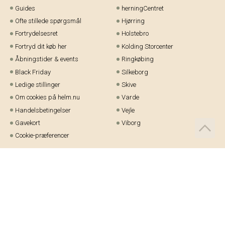
Guides
herningCentret
Ofte stillede spørgsmål
Hjørring
Fortrydelsesret
Holstebro
Fortryd dit køb her
Kolding Storcenter
Åbningstider & events
Ringkøbing
Black Friday
Silkeborg
Ledige stillinger
Skive
Om cookies på helm.nu
Varde
Handelsbetingelser
Vejle
Gavekort
Viborg
Cookie-præferencer
Telefon:
97 21 23 48
Email:
kundeservice@helm.nu
Mandag-fredag: 9.00-15.00