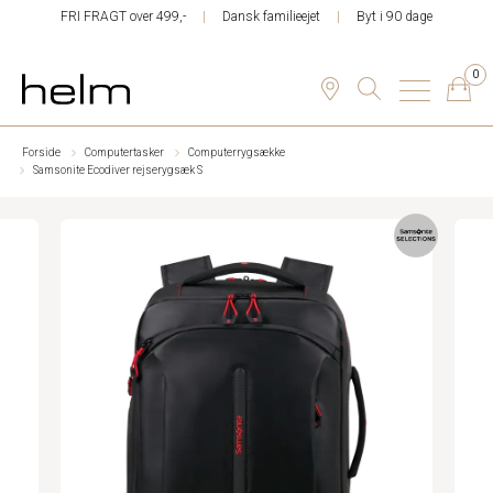
FRI FRAGT over 499,-
Dansk familieejet
Byt i 90 dage
0
Forside
Computertasker
Computerrygsække
Samsonite Ecodiver rejserygsæk S