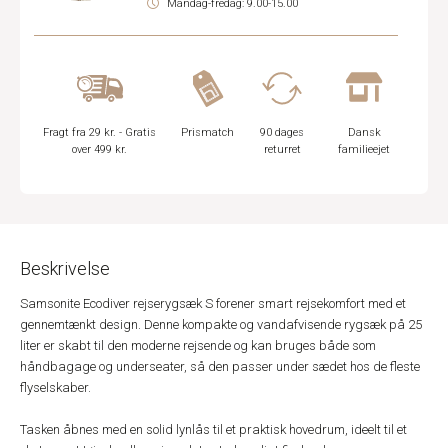
Mandag-fredag: 9.00-15.00
Fragt fra 29 kr. - Gratis
Prismatch
90 dages
Dansk
over 499 kr.
returret
familieejet
Beskrivelse
Samsonite Ecodiver rejserygsæk S forener smart rejsekomfort med et
gennemtænkt design. Denne kompakte og vandafvisende rygsæk på 25
liter er skabt til den moderne rejsende og kan bruges både som
håndbagage og underseater, så den passer under sædet hos de fleste
flyselskaber.
Tasken åbnes med en solid lynlås til et praktisk hovedrum, ideelt til et