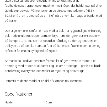
ekstra sæt tøj, sko eller rejseudstyr. Indvendigt finder du
fastholdelsesstropper og en mesh-lomme i låget, der holder styr på dine
ejendele undervejs. På fronten er en polstret computerlomme (H33 x
B24,5 cm) til en laptop på op til 15,6”, så du nemt kan tage arbejdet med
på farten.
Den ergonomiske komfort er i top med et polstret rygpanel, justerbare og
polstrede skulderstropper samt en brystrem, der giver perfekt pasform
på længere ture. Tasken har desuden håndtag i siden og i toppen, en
trolleystrap så den kan sættes fast på kufferten, flaskeholder i siden og
reflekser for ekstra synlighed på rejsen.
Samsonites Ecodiver-serien er fremstillet af genanvendte materialer
samtidig med at den er slidstærk og i et smart design – perfekt til både
pendlere og eventyrere, der ønsker at rejse let og ansvarligt.
Bemærk at denne model er en del af Samsonite Selections.
Specifikationer
Højde:
40 cm