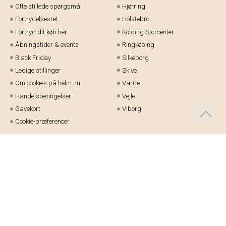
Ofte stillede spørgsmål
Hjørring
Fortrydelsesret
Holstebro
Fortryd dit køb her
Kolding Storcenter
Åbningstider & events
Ringkøbing
Black Friday
Silkeborg
Ledige stillinger
Skive
Om cookies på helm.nu
Varde
Handelsbetingelser
Vejle
Gavekort
Viborg
Cookie-præferencer
Telefon:
97 21 23 48
Email:
kundeservice@helm.nu
Mandag-fredag: 9.00-15.00