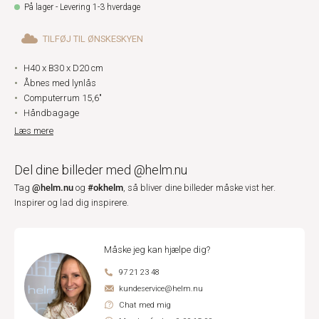
På lager - Levering 1-3 hverdage
TILFØJ TIL ØNSKESKYEN
H40 x B30 x D20 cm
Åbnes med lynlås
Computerrum 15,6"
Håndbagage
Læs mere
Del dine billeder med @helm.nu
@helm.nu
#okhelm
Tag
og
, så bliver dine billeder måske vist her.
Inspirer og lad dig inspirere.
Måske jeg kan hjælpe dig?
97 21 23 48
kundeservice@helm.nu
Chat med mig