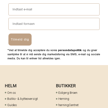
Tilmeld dig
*Ved at tilmelde dig acceptere du vores
persondatapolitik
og du giver
samtykke til at vi må sende dig markedsføring via SMS, e-mail og sociale
media. Du kan til enhver tid afmeldes igen.
HELM
BUTIKKER
Om os
Esbjerg Broen
Butiks- & bytteoversigt
Herning
Guides
herningCentret