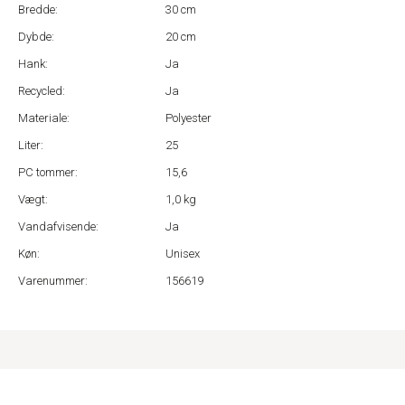
Bredde:
30 cm
Dybde:
20 cm
Hank:
Ja
Recycled:
Ja
Materiale:
Polyester
Liter:
25
PC tommer:
15,6
Vægt:
1,0 kg
Vandafvisende:
Ja
Køn:
Unisex
Varenummer:
156619