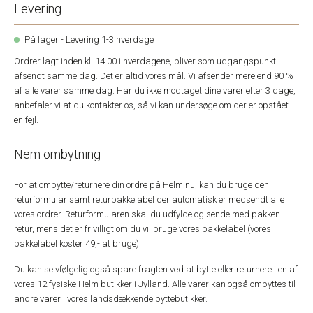
Levering
På lager - Levering 1-3 hverdage
Ordrer lagt inden kl. 14.00 i hverdagene, bliver som udgangspunkt
afsendt samme dag. Det er altid vores mål. Vi afsender mere end 90 %
af alle varer samme dag. Har du ikke modtaget dine varer efter 3 dage,
anbefaler vi at du kontakter os, så vi kan undersøge om der er opstået
en fejl.
Nem ombytning
For at ombytte/returnere din ordre på Helm.nu, kan du bruge den
returformular samt returpakkelabel der automatisk er medsendt alle
vores ordrer. Returformularen skal du udfylde og sende med pakken
retur, mens det er frivilligt om du vil bruge vores pakkelabel (vores
pakkelabel koster 49,- at bruge).
Du kan selvfølgelig også spare fragten ved at bytte eller returnere i en af
vores 12 fysiske Helm butikker i Jylland. Alle varer kan også ombyttes til
andre varer i vores landsdækkende byttebutikker.