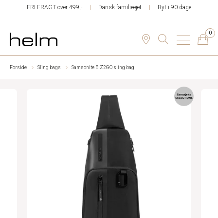
FRI FRAGT over 499,-
Dansk familieejet
Byt i 90 dage
0
Forside
Sling bags
Samsonite BIZ2GO sling bag