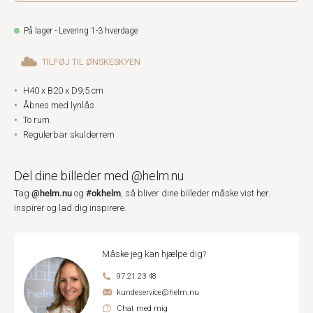
På lager - Levering 1-3 hverdage
TILFØJ TIL ØNSKESKYEN
H40 x B20 x D9,5 cm
Åbnes med lynlås
To rum
Regulerbar skulderrem
Del dine billeder med @helm.nu
@helm.nu
#okhelm
Tag
og
, så bliver dine billeder måske vist her.
Inspirer og lad dig inspirere.
Måske jeg kan hjælpe dig?
97 21 23 48
kundeservice@helm.nu
Chat med mig