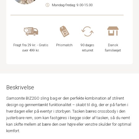
Mandag-fredag: 9.00-15.00
Fragt fra 29 kr. - Gratis
Prismatch
90 dages
Dansk
over 499 kr.
returret
familieejet
Beskrivelse
Samsonite BIZ2GO sling bag er den perfekte kombination af stilrent
design og gennemtænkt funktionalitet – skabt til dig, der er på farten i
hverdagen eller på eventyr i storbyen. Tasken bæres crossbody i den
justerbare rem, som kan fastgøres i begge sider af tasken, så du nemt
kan skifte mellem at bære den over højre eller venstre skulder for optimal
komfort.