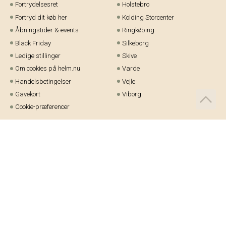
Fortrydelsesret
Holstebro
Fortryd dit køb her
Kolding Storcenter
Åbningstider & events
Ringkøbing
Black Friday
Silkeborg
Ledige stillinger
Skive
Om cookies på helm.nu
Varde
Handelsbetingelser
Vejle
Gavekort
Viborg
Cookie-præferencer
Telefon:
97 21 23 48
Email:
kundeservice@helm.nu
Mandag-fredag: 9.00-15.00