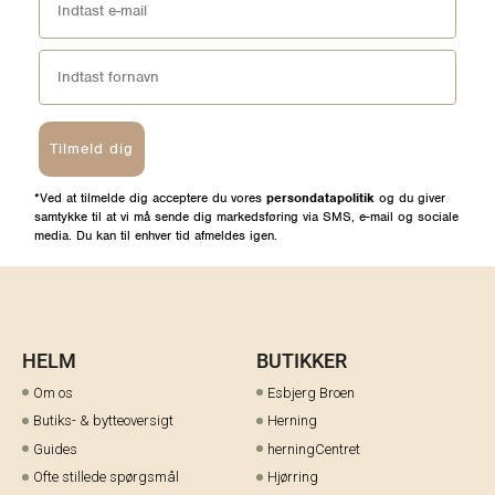
Tilmeld dig
*Ved at tilmelde dig acceptere du vores
persondatapolitik
og du giver
samtykke til at vi må sende dig markedsføring via SMS, e-mail og sociale
media. Du kan til enhver tid afmeldes igen.
HELM
BUTIKKER
Om os
Esbjerg Broen
Butiks- & bytteoversigt
Herning
Guides
herningCentret
Ofte stillede spørgsmål
Hjørring