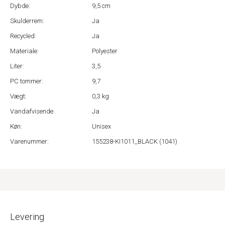
Dybde:
9,5 cm
Skulderrem:
Ja
Recycled:
Ja
Materiale:
Polyester
Liter:
3,5
PC tommer:
9,7
Vægt:
0,3 kg
Vandafvisende:
Ja
Køn:
Unisex
Varenummer:
155238-KI1011_BLACK (1041)
Levering