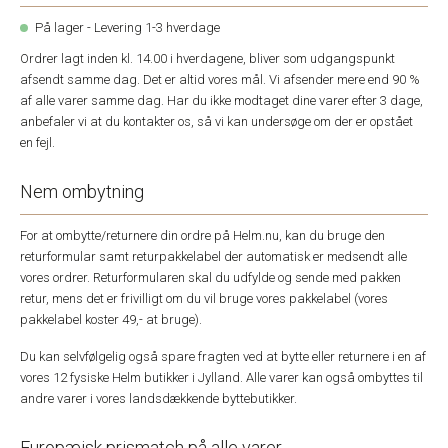
På lager - Levering 1-3 hverdage
Ordrer lagt inden kl. 14.00 i hverdagene, bliver som udgangspunkt
afsendt samme dag. Det er altid vores mål. Vi afsender mere end 90 %
af alle varer samme dag. Har du ikke modtaget dine varer efter 3 dage,
anbefaler vi at du kontakter os, så vi kan undersøge om der er opstået
en fejl.
Nem ombytning
For at ombytte/returnere din ordre på Helm.nu, kan du bruge den
returformular samt returpakkelabel der automatisk er medsendt alle
vores ordrer. Returformularen skal du udfylde og sende med pakken
retur, mens det er frivilligt om du vil bruge vores pakkelabel (vores
pakkelabel koster 49,- at bruge).
Du kan selvfølgelig også spare fragten ved at bytte eller returnere i en af
vores 12 fysiske Helm butikker i Jylland. Alle varer kan også ombyttes til
andre varer i vores landsdækkende byttebutikker.
Europæisk prismatch på alle varer