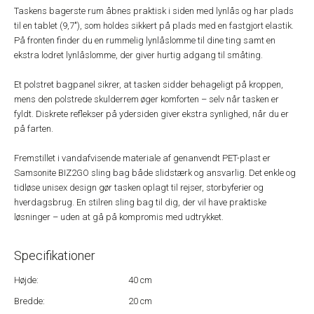
Taskens bagerste rum åbnes praktisk i siden med lynlås og har plads
til en tablet (9,7"), som holdes sikkert på plads med en fastgjort elastik.
På fronten finder du en rummelig lynlåslomme til dine ting samt en
ekstra lodret lynlåslomme, der giver hurtig adgang til småting.
Et polstret bagpanel sikrer, at tasken sidder behageligt på kroppen,
mens den polstrede skulderrem øger komforten – selv når tasken er
fyldt. Diskrete reflekser på ydersiden giver ekstra synlighed, når du er
på farten.
Fremstillet i vandafvisende materiale af genanvendt PET-plast er
Samsonite BIZ2GO sling bag både slidstærk og ansvarlig. Det enkle og
tidløse unisex design gør tasken oplagt til rejser, storbyferier og
hverdagsbrug. En stilren sling bag til dig, der vil have praktiske
løsninger – uden at gå på kompromis med udtrykket.
Specifikationer
Højde:
40 cm
Bredde:
20 cm