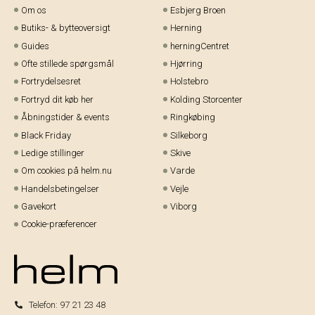
Om os
Esbjerg Broen
Butiks- & bytteoversigt
Herning
Guides
herningCentret
Ofte stillede spørgsmål
Hjørring
Fortrydelsesret
Holstebro
Fortryd dit køb her
Kolding Storcenter
Åbningstider & events
Ringkøbing
Black Friday
Silkeborg
Ledige stillinger
Skive
Om cookies på helm.nu
Varde
Handelsbetingelser
Vejle
Gavekort
Viborg
Cookie-præferencer
Telefon:
97 21 23 48