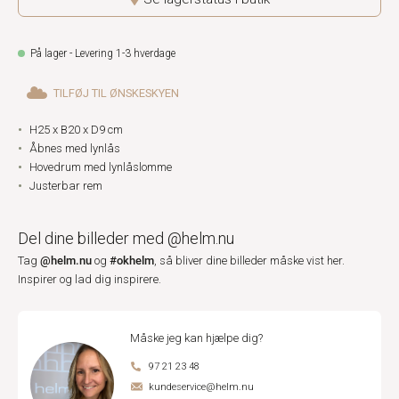
På lager - Levering 1-3 hverdage
TILFØJ TIL ØNSKESKYEN
H25 x B20 x D9 cm
Åbnes med lynlås
Hovedrum med lynlåslomme
Justerbar rem
Del dine billeder med @helm.nu
@helm.nu
#okhelm
Tag
og
, så bliver dine billeder måske vist her.
Inspirer og lad dig inspirere.
Måske jeg kan hjælpe dig?
97 21 23 48
kundeservice@helm.nu