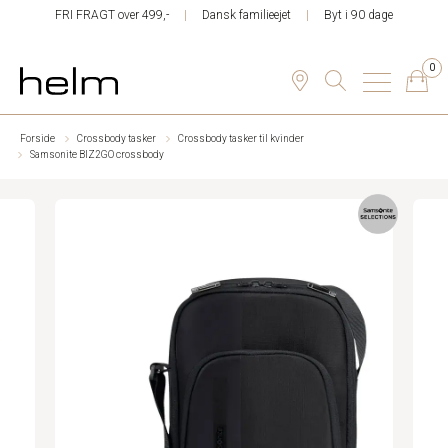
FRI FRAGT over 499,-
Dansk familieejet
Byt i 90 dage
0
Forside
Crossbody tasker
Crossbody tasker til kvinder
Samsonite BIZ2GO crossbody