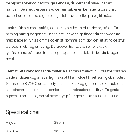
de rejsepapirer og personlige ejendele, du gerne vil have lige ved
hånden. Den regulerbare skulderrem sikrer en behagelig pasform,
uanset om du er på sightseeing, i lufthavnen eller på vej til møde.
Tasken åbnes med lynlås, der kan lynes helt ned i siderne, så du får
nem og hurtig adgang til indholdet. Indvendigt finder du ét hovedrum
med både en lynlåslomme og en stiklomme, som gør det let at holde styr
på pas, mobil og småting. Derudover har tasken en praktisk
lynlåslomme på både fronten og bagsiden, perfekt til det, du bruger
mest.
Fremstillet i vandafvisende materiale af genanvendt PET-plast er tasken
både slidstærk og ansvarlig – skabt til at holde til livet som globetrotter.
Samsonite BIZ2GO crossbody er en praktisk og gennemtænkt taske, der
kombinerer funktionalitet, komfort og et professionelt udtryk. En genial
rejsepartner til alle, der vil have styr på tingene – uanset destination.
Specifikationer
Højde:
25 cm
Bredde:
20 cm