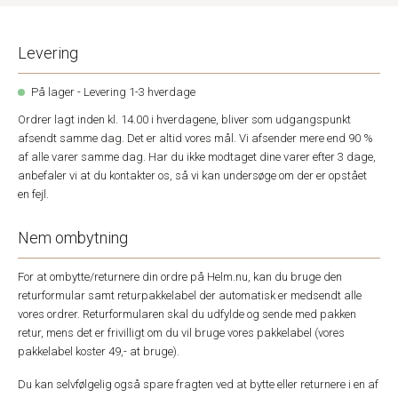
Levering
På lager - Levering 1-3 hverdage
Ordrer lagt inden kl. 14.00 i hverdagene, bliver som udgangspunkt
afsendt samme dag. Det er altid vores mål. Vi afsender mere end 90 %
af alle varer samme dag. Har du ikke modtaget dine varer efter 3 dage,
anbefaler vi at du kontakter os, så vi kan undersøge om der er opstået
en fejl.
Nem ombytning
For at ombytte/returnere din ordre på Helm.nu, kan du bruge den
returformular samt returpakkelabel der automatisk er medsendt alle
vores ordrer. Returformularen skal du udfylde og sende med pakken
retur, mens det er frivilligt om du vil bruge vores pakkelabel (vores
pakkelabel koster 49,- at bruge).
Du kan selvfølgelig også spare fragten ved at bytte eller returnere i en af