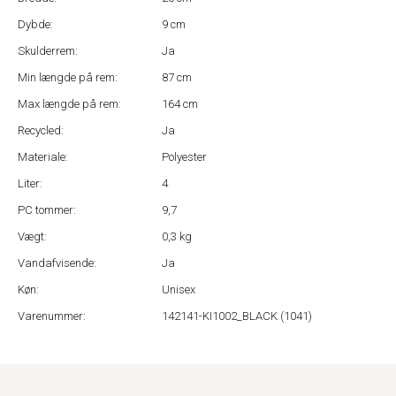
Dybde:
9 cm
Skulderrem:
Ja
Min længde på rem:
87 cm
Max længde på rem:
164 cm
Recycled:
Ja
Materiale:
Polyester
Liter:
4
PC tommer:
9,7
Vægt:
0,3 kg
Vandafvisende:
Ja
Køn:
Unisex
Varenummer:
142141-KI1002_BLACK (1041)