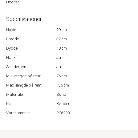
i møder.
Specifikationer
Højde:
29 cm
Bredde:
37 cm
Dybde:
10 cm
Hank:
Ja
Skulderrem:
Ja
Min længde på rem:
76 cm
Max længde på rem:
136 cm
Materiale:
Skind
Køn:
Kvinder
Varenummer:
R262901