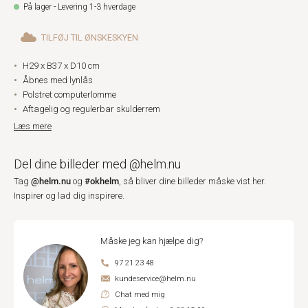
På lager - Levering 1-3 hverdage
TILFØJ TIL ØNSKESKYEN
H29 x B37 x D10 cm
Åbnes med lynlås
Polstret computerlomme
Aftagelig og regulerbar skulderrem
Læs mere
Del dine billeder med @helm.nu
@helm.nu
#okhelm
Tag
og
, så bliver dine billeder måske vist her.
Inspirer og lad dig inspirere.
Måske jeg kan hjælpe dig?
97 21 23 48
kundeservice@helm.nu
Chat med mig