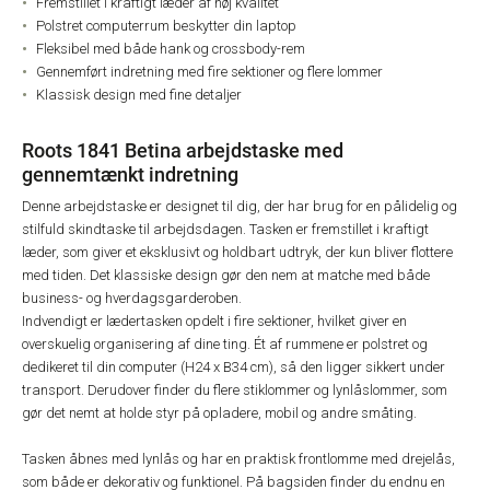
Fremstillet i kraftigt læder af høj kvalitet
Polstret computerrum beskytter din laptop
Fleksibel med både hank og crossbody-rem
Gennemført indretning med fire sektioner og flere lommer
Klassisk design med fine detaljer
Roots 1841 Betina arbejdstaske med
gennemtænkt indretning
Denne arbejdstaske er designet til dig, der har brug for en pålidelig og
stilfuld skindtaske til arbejdsdagen. Tasken er fremstillet i kraftigt
læder, som giver et eksklusivt og holdbart udtryk, der kun bliver flottere
med tiden. Det klassiske design gør den nem at matche med både
business- og hverdagsgarderoben.
Indvendigt er lædertasken opdelt i fire sektioner, hvilket giver en
overskuelig organisering af dine ting. Ét af rummene er polstret og
dedikeret til din computer (H24 x B34 cm), så den ligger sikkert under
transport. Derudover finder du flere stiklommer og lynlåslommer, som
gør det nemt at holde styr på opladere, mobil og andre småting.
Tasken åbnes med lynlås og har en praktisk frontlomme med drejelås,
som både er dekorativ og funktionel. På bagsiden finder du endnu en