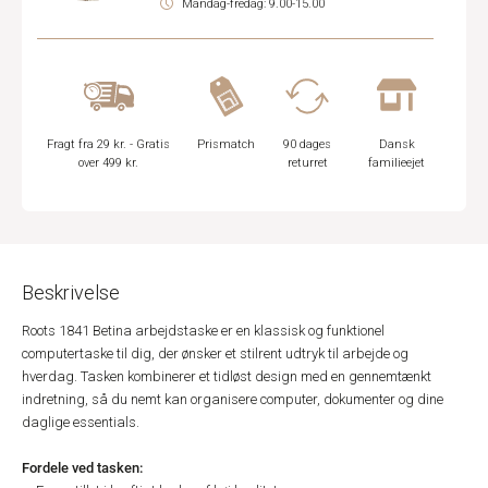
Mandag-fredag: 9.00-15.00
Fragt fra 29 kr. - Gratis
Prismatch
90 dages
Dansk
over 499 kr.
returret
familieejet
Beskrivelse
Roots 1841 Betina arbejdstaske er en klassisk og funktionel
computertaske til dig, der ønsker et stilrent udtryk til arbejde og
hverdag. Tasken kombinerer et tidløst design med en gennemtænkt
indretning, så du nemt kan organisere computer, dokumenter og dine
daglige essentials.
Fordele ved tasken: