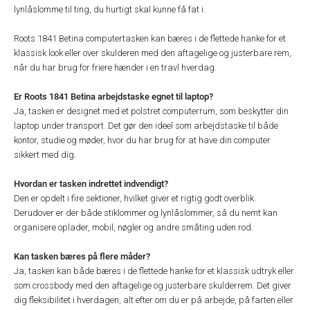
lynlåslomme til ting, du hurtigt skal kunne få fat i.
Roots 1841 Betina computertasken kan bæres i de flettede hanke for et
klassisk look eller over skulderen med den aftagelige og justerbare rem,
når du har brug for friere hænder i en travl hverdag.
Er Roots 1841 Betina arbejdstaske egnet til laptop?
Ja, tasken er designet med et polstret computerrum, som beskytter din
laptop under transport. Det gør den ideel som arbejdstaske til både
kontor, studie og møder, hvor du har brug for at have din computer
sikkert med dig.
Hvordan er tasken indrettet indvendigt?
Den er opdelt i fire sektioner, hvilket giver et rigtig godt overblik.
Derudover er der både stiklommer og lynlåslommer, så du nemt kan
organisere oplader, mobil, nøgler og andre småting uden rod.
Kan tasken bæres på flere måder?
Ja, tasken kan både bæres i de flettede hanke for et klassisk udtryk eller
som crossbody med den aftagelige og justerbare skulderrem. Det giver
dig fleksibilitet i hverdagen, alt efter om du er på arbejde, på farten eller