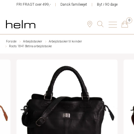
FRI FRAGT over 499,-
Dansk familieejet
Byt i 90 dage
0
Forside
Arbejdstasker
Arbejdstasker til kvinder
Roots 1841 Betina arbejdstaske