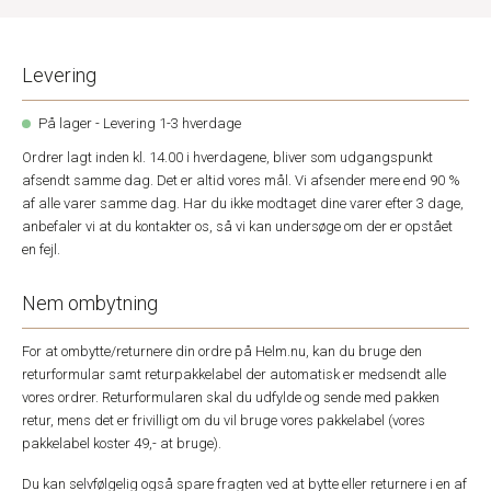
Levering
På lager - Levering 1-3 hverdage
Ordrer lagt inden kl. 14.00 i hverdagene, bliver som udgangspunkt
afsendt samme dag. Det er altid vores mål. Vi afsender mere end 90 %
af alle varer samme dag. Har du ikke modtaget dine varer efter 3 dage,
anbefaler vi at du kontakter os, så vi kan undersøge om der er opstået
en fejl.
Nem ombytning
For at ombytte/returnere din ordre på Helm.nu, kan du bruge den
returformular samt returpakkelabel der automatisk er medsendt alle
vores ordrer. Returformularen skal du udfylde og sende med pakken
retur, mens det er frivilligt om du vil bruge vores pakkelabel (vores
pakkelabel koster 49,- at bruge).
Du kan selvfølgelig også spare fragten ved at bytte eller returnere i en af