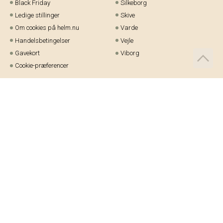
Black Friday
Silkeborg
Ledige stillinger
Skive
Om cookies på helm.nu
Varde
Handelsbetingelser
Vejle
Gavekort
Viborg
Cookie-præferencer
Telefon:
97 21 23 48
Email:
kundeservice@helm.nu
Mandag-fredag: 9.00-15.00