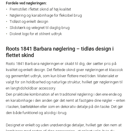
Fordele ved nøgleringen:
Fremstillet i flettet skind af høj kvalitet
Nøglering og karabinhage for fleksibel brug
Tidløst og enkelt design
Slidstærk og velegnet til daglig brug
Diskret logo for et stilrent udtryk
Roots 1841 Barbara nøglering – tidløs design i
flettet skind
Roots 1841 Barbara nøgleringen er skabt til dig, der sætter pris på
kvalitet og enkelt design. Det flettede skind giver nøgleringen et klassisk
og gennemført udtryk, som kun bliver flottere med tiden. Materialet er
valgt for sin holdbarhed og naturlige struktur, hvilket gør nøgleringen til
en langtidsholdbar accessory.
Den praktiske kombination af en traditionel nøglering i den ene ende og
en karabinhage i den anden gør det nemt at fastgøre dine nøgler – enten
i tasken, bælteløkken eller som en dekorativ detalje på din taske. Det gør
den både funktionel og alsidig i brug.
Designet er enkelt og uden unødvendige detaljer, hvilket gør den nem at