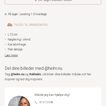
På lager - Levering 1-3 hverdage
TILFØJ TIL ØNSKESKYEN
L12 cm
Nøglering i skind
Karabinhage
Flet-detalje
Læs mere
Del dine billeder med @helm.nu
@helm.nu
#okhelm
Tag
og
, så bliver dine billeder måske vist her.
Inspirer og lad dig inspirere.
Måske jeg kan hjælpe dig?
97 21 23 48