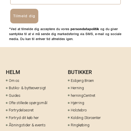
Tilmeld dig
*Ved at tilmelde dig acceptere du vores
persondatapolitik
og du giver
samtykke til at vi må sende dig markedsføring via SMS, e-mail og sociale
media. Du kan til enhver tid afmeldes igen.
HELM
BUTIKKER
Om os
Esbjerg Broen
Butiks- & bytteoversigt
Herning
Guides
herningCentret
Ofte stillede spørgsmål
Hjørring
Fortrydelsesret
Holstebro
Fortryd dit køb her
Kolding Storcenter
Åbningstider & events
Ringkøbing