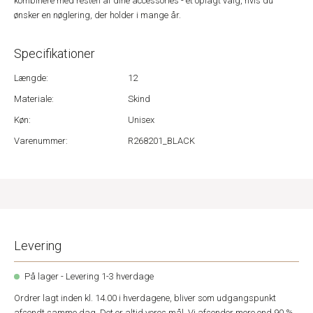
kombinere med resten af dine accessories - et oplagt valg, hvis du
ønsker en nøglering, der holder i mange år.
Specifikationer
Længde:
12
Materiale:
Skind
Køn:
Unisex
Varenummer:
R268201_BLACK
Levering
På lager - Levering 1-3 hverdage
Ordrer lagt inden kl. 14.00 i hverdagene, bliver som udgangspunkt
afsendt samme dag. Det er altid vores mål. Vi afsender mere end 90 %