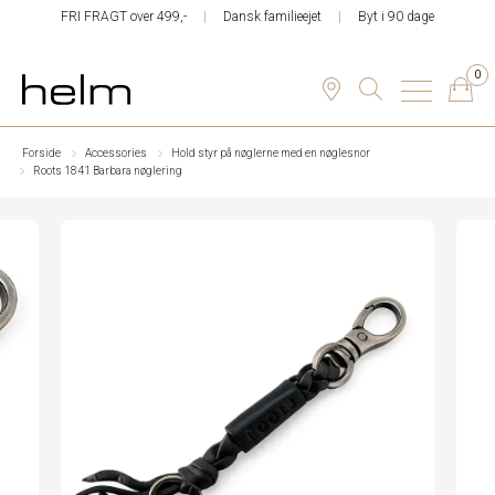
FRI FRAGT over 499,-
Dansk familieejet
Byt i 90 dage
0
Forside
Accessories
Hold styr på nøglerne med en nøglesnor
Roots 1841 Barbara nøglering