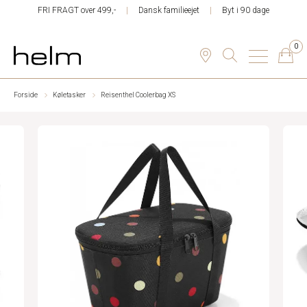
FRI FRAGT over 499,-
Dansk familieejet
Byt i 90 dage
0
Forside
Køletasker
Reisenthel Coolerbag XS