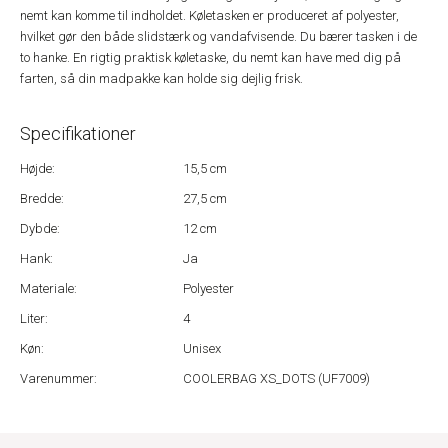
nemt kan komme til indholdet. Køletasken er produceret af polyester,
hvilket gør den både slidstærk og vandafvisende. Du bærer tasken i de
to hanke. En rigtig praktisk køletaske, du nemt kan have med dig på
farten, så din madpakke kan holde sig dejlig frisk.
Specifikationer
Højde:
15,5 cm
Bredde:
27,5 cm
Dybde:
12 cm
Hank:
Ja
Materiale:
Polyester
Liter:
4
Køn:
Unisex
Varenummer:
COOLERBAG XS_DOTS (UF7009)