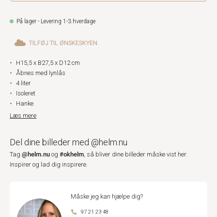
På lager - Levering 1-3 hverdage
TILFØJ TIL ØNSKESKYEN
H15,5 x B27,5 x D12 cm
Åbnes med lynlås
4 liter
Isoleret
Hanke
Læs mere
Del dine billeder med @helm.nu
@helm.nu
#okhelm
Tag
og
, så bliver dine billeder måske vist her.
Inspirer og lad dig inspirere.
Måske jeg kan hjælpe dig?
97 21 23 48