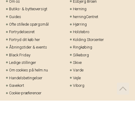
Om os
Esbjerg Broen
Butiks- & bytteoversigt
Herning
Guides
herningCentret
Ofte stillede spørgsmål
Hjørring
Fortrydelsesret
Holstebro
Fortryd dit køb her
Kolding Storcenter
Åbningstider & events
Ringkøbing
Black Friday
Silkeborg
Ledige stillinger
Skive
Om cookies på helm.nu
Varde
Handelsbetingelser
Vejle
Gavekort
Viborg
Cookie-præferencer
Telefon:
97 21 23 48