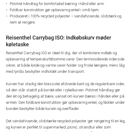
Polstret håndtag for komfortabel bæring i hånd eller arm.
Foldbar konstruktion gør opbevaring enkel i små hjem.
Produceret i 100% recycled polyester – vandafvisende, slidstærk og
nem at rengøre.
Reisenthel Carrybag ISO: Indkøbskurv møder
køletaske
Reisenthel Carrybag ISO er ideel til dig, der vil kombinere indkøb og
opbevaring af temperaturfølsomme varer. Den termoisolerede inderside
sikrer, at både kolde og varme varer holder sig friske længere, mens låg
med lynlås beskytter indholdet under transport.
Kurven har stadig den klassiske afstivede kant og de regulerbare sider,
så den står stabilt på bordet eller i cykelkurven. Polstret håndtag gør
den let og behagelig at bære, uanset om kurven bæres i hånden eller på
armen. Den foldbare konstruktion gør opbevaring enkel, og fødder under
bunden beskytter både kurven og overflader.
Det vandafvisende, slidstærke recycled polyester gør rengøring til en leg,
og kurven er perfekt til supermarked, picnic, strandtur eller som