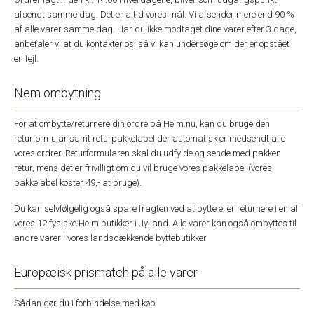
afsendt samme dag. Det er altid vores mål. Vi afsender mere end 90 %
af alle varer samme dag. Har du ikke modtaget dine varer efter 3 dage,
anbefaler vi at du kontakter os, så vi kan undersøge om der er opstået
en fejl.
Nem ombytning
For at ombytte/returnere din ordre på Helm.nu, kan du bruge den
returformular samt returpakkelabel der automatisk er medsendt alle
vores ordrer. Returformularen skal du udfylde og sende med pakken
retur, mens det er frivilligt om du vil bruge vores pakkelabel (vores
pakkelabel koster 49,- at bruge).
Du kan selvfølgelig også spare fragten ved at bytte eller returnere i en af
vores 12 fysiske Helm butikker i Jylland. Alle varer kan også ombyttes til
andre varer i vores landsdækkende byttebutikker.
Europæisk prismatch på alle varer
Sådan gør du i forbindelse med køb