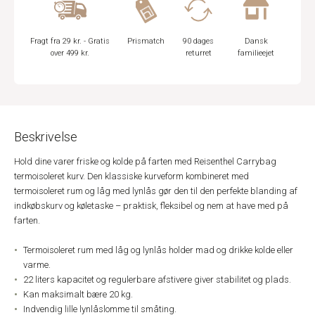
Fragt fra 29 kr. - Gratis
Prismatch
90 dages
Dansk
over 499 kr.
returret
familieejet
Beskrivelse
Hold dine varer friske og kolde på farten med Reisenthel Carrybag
termoisoleret kurv. Den klassiske kurveform kombineret med
termoisoleret rum og låg med lynlås gør den til den perfekte blanding af
indkøbskurv og køletaske – praktisk, fleksibel og nem at have med på
farten.
Termoisoleret rum med låg og lynlås holder mad og drikke kolde eller
varme.
22 liters kapacitet og regulerbare afstivere giver stabilitet og plads.
Kan maksimalt bære 20 kg.
Indvendig lille lynlåslomme til småting.