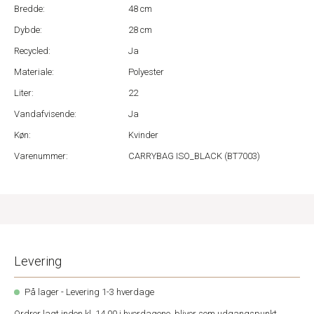
Bredde:
48 cm
Dybde:
28 cm
Recycled:
Ja
Materiale:
Polyester
Liter:
22
Vandafvisende:
Ja
Køn:
Kvinder
Varenummer:
CARRYBAG ISO_BLACK (BT7003)
Levering
På lager - Levering 1-3 hverdage
Ordrer lagt inden kl. 14.00 i hverdagene, bliver som udgangspunkt