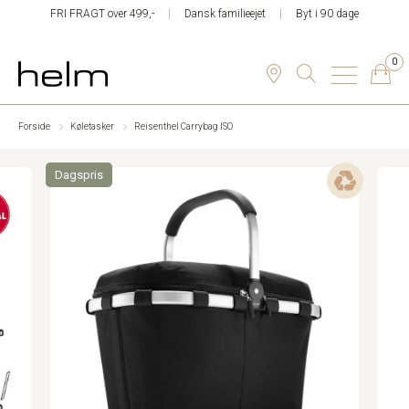
FRI FRAGT over 499,-
Dansk familieejet
Byt i 90 dage
0
Forside
Køletasker
Reisenthel Carrybag ISO
Dagspris