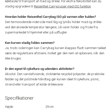
køletaske til transport af mad og drikke. For ekstra fleksibilitet kan du
stadig opgradere til
Reisenthel Carrycruiser med ISO funktion
.
Hvordan holder Reisenthel Carrybag ISO på varmen eller kulden?
Den termoisolerede inderside med låg og lynlås holder mad og drikke
ved den ønskede temperatur længere, så varer holder sig friske fra
supermarkedet til hjemmet eller på udflugter.
Kan kurven stadig foldes sammen?
Ja, trods isoleringen kan Carrybag kurven klappes fladt sammen takket
være de regulerbare afstivere, hvilket gør den nem at opbevare, når den
ikke bruges.
Er den egnet til cykelture og udendørs aktiviteter?
Absolut. Den vandafvisende, slidstærke recycled polyester, de praktiske
fødder og det polstrede håndtag gør kurven ideel til cykelture, picnic,
strand eller transport af kolde drikkevarer.
Specifikationer
Højde:
29 cm