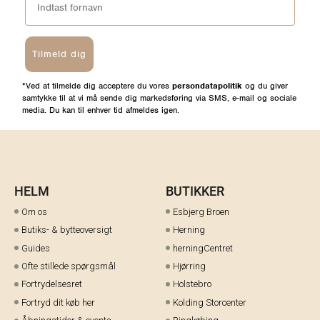
Tilmeld dig
*Ved at tilmelde dig acceptere du vores
persondatapolitik
og du giver
samtykke til at vi må sende dig markedsføring via SMS, e-mail og sociale
media. Du kan til enhver tid afmeldes igen.
HELM
BUTIKKER
Om os
Esbjerg Broen
Butiks- & bytteoversigt
Herning
Guides
herningCentret
Ofte stillede spørgsmål
Hjørring
Fortrydelsesret
Holstebro
Fortryd dit køb her
Kolding Storcenter