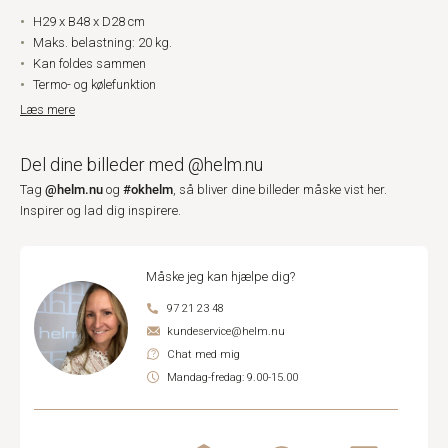
H29 x B48 x D28 cm
Maks. belastning: 20 kg.
Kan foldes sammen
Termo- og kølefunktion
Læs mere
Del dine billeder med @helm.nu
@helm.nu
#okhelm
Tag
og
, så bliver dine billeder måske vist her.
Inspirer og lad dig inspirere.
Måske jeg kan hjælpe dig?
97 21 23 48
kundeservice@helm.nu
Chat med mig
Mandag-fredag: 9.00-15.00