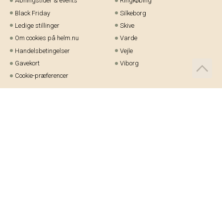
Åbningstider & events
Ringkøbing
Black Friday
Silkeborg
Ledige stillinger
Skive
Om cookies på helm.nu
Varde
Handelsbetingelser
Vejle
Gavekort
Viborg
Cookie-præferencer
Telefon:
97 21 23 48
Email:
kundeservice@helm.nu
Mandag-fredag: 9.00-15.00