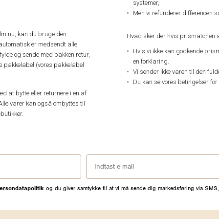
systemer,
Men vi refunderer differencen s
elm.nu, kan du bruge den
Hvad sker der hvis prismatchen a
automatisk er medsendt alle
Hvis vi ikke kan godkende pris
dfylde og sende med pakken retur,
en forklaring.
res pakkelabel (vores pakkelabel
Vi sender ikke varen til den ful
Du kan se vores betingelser for
 at bytte eller returnere i en af
Alle varer kan også ombyttes til
butikker.
ersondatapolitik
og du giver samtykke til at vi må sende dig markedsføring via SMS,