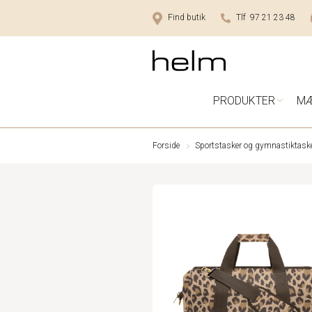
Find butik
Tlf 97 21 23 48
PRODUKTER
M
Forside
Sportstasker og gymnastiktask