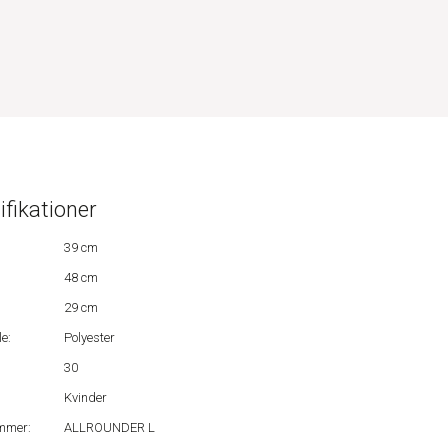
ifikationer
39 cm
48 cm
29 cm
e:
Polyester
30
Kvinder
mmer:
ALLROUNDER L