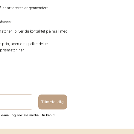
å snart ordren er gennemført.
fvises:
matchen, bliver du kontaktet på mail med
de pris, uden din godkendelse.
prismatch her
.
Tilmeld dig
 e-mail og sociale media. Du kan til