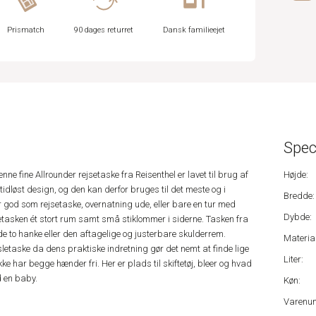
Prismatch
90 dages returret
Dansk familieejet
Spec
nne fine Allrounder rejsetaske fra Reisenthel er lavet til brug af
Højde:
tidløst design, og den kan derfor bruges til det meste og i
Bredde:
 god som rejsetaske, overnatning ude, eller bare en tur med
Dybde:
jsetasken ét stort rum samt små stiklommer i siderne. Tasken fra
de to hanke eller den aftagelige og justerbare skulderrem.
Material
sletaske da dens praktiske indretning gør det nemt at finde lige
Liter:
 har begge hænder fri. Her er plads til skiftetøj, bleer og hvad
d en baby.
Køn:
Varenu