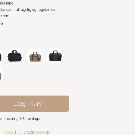
slukning
nke samt aftagelig og regulerbar
errem
re
Læg i kurv
er - Levering 1-3 hverdage
TILFØJ TIL ØNSKESKYEN