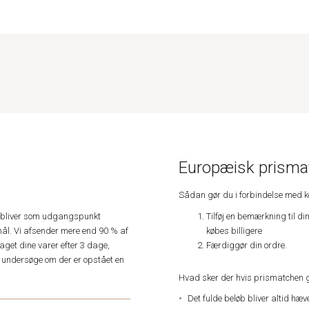
Europæisk prismat
Sådan gør du i forbindelse med 
Tilføj en bemærkning til di
e, bliver som udgangspunkt
købes billigere
ål. Vi afsender mere end 90 % af
Færdiggør din ordre.
get dine varer efter 3 dage,
an undersøge om der er opstået en
Hvad sker der hvis prismatchen 
Det fulde beløb bliver altid hæ