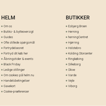
HELM
BUTIKKER
Om os
Esbjerg Broen
Butiks- & bytteoversigt
Herning
Guides
herningCentret
Ofte stillede spørgsmål
Hjørring
Fortrydelsesret
Holstebro
Fortryd dit køb her
Kolding Storcenter
Åbningstider & events
Ringkøbing
Black Friday
Silkeborg
Ledige stillinger
Skive
Om cookies på helm.nu
Varde
Handelsbetingelser
Vejle
Gavekort
Viborg
Cookie-præferencer