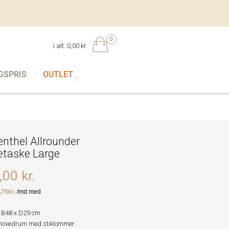
0
I alt:
0,00 kr.
GSPRIS
OUTLET
enthel Allrounder
etaske Large
00 kr.
 B48 x D29 cm
 hovedrum med stiklommer