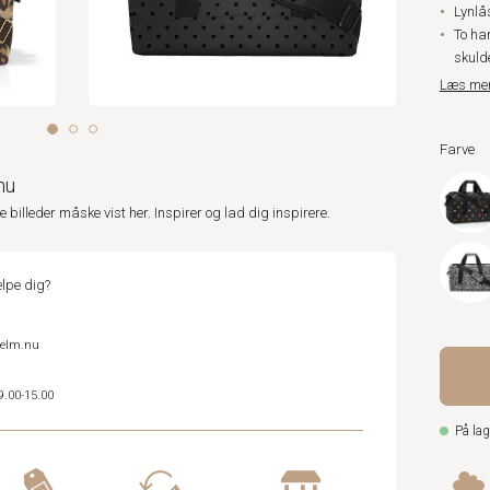
Lynlå
To ha
skuld
Læs me
Farve
nu
ne billeder måske vist her. Inspirer og lad dig inspirere.
lpe dig?
helm.nu
9.00-15.00
På lag