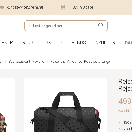
kundeservice@helm.nu
Byt i 90 dage
DA
ÆRKER
REJSE
SKOLE
TRENDS
NYHEDER
er
Sportstasker til voksne
Reisenthel Allrounder Rejsetaske Large
Reis
Rejs
499,
H39 x
Stort