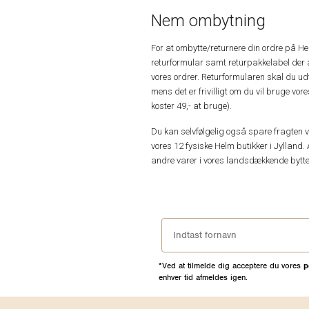
Nem ombytning
For at ombytte/returnere din ordre på H
returformular samt returpakkelabel der 
vores ordrer. Returformularen skal du u
mens det er frivilligt om du vil bruge vo
koster 49,- at bruge).
Du kan selvfølgelig også spare fragten ved
vores 12 fysiske Helm butikker i Jylland. 
andre varer i vores landsdækkende bytte
*Ved at tilmelde dig acceptere du vores
p
enhver tid afmeldes igen.