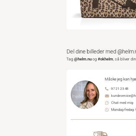
Del dine billeder med @helm.
@helm.nu
#okhelm
Tag
og
, så bliver di
Måske jeg kan hjæ
97 21 23 48
kundeservice@
Chat med mig
Mandag-fredag: 