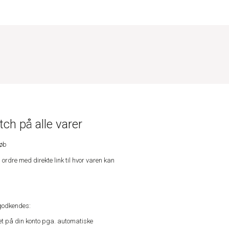
ch på alle varer
køb
n ordre med direkte link til hvor varen kan
godkendes:
vet på din konto pga. automatiske