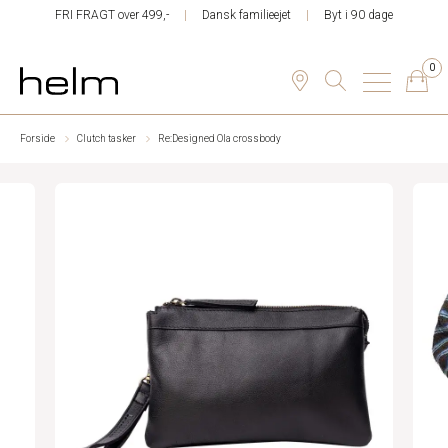
FRI FRAGT over 499,-
Dansk familieejet
Byt i 90 dage
0
Forside
Clutch tasker
Re:Designed Ola crossbody