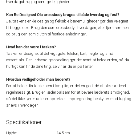
hverdagsbrug og særlige lejligheder.
Kan Re:Designed Ola crossbody bruges til både hverdag og fest?
Ja, taskens enkle design og fleksible bæremuligheder gør den velegnet
til begge dele. Brug den som crossbody i hverdagen, eller fjern remmen
og brug den som clutch til festlige anledninger.
Hvad kan der være i tasken?
Tasken er designet til det vigtigste: telefon, kort, nøgler og små
essentials. Den indvendige opdeling gør det nemt at holde orden, så du
hurtigt kan finde dine ting, selv når du er på farten.
Hvordan vedligeholder man læderet?
For at holde din taske pæn i lang tid, er det en god idé at pleje læderet
regelmæssigt. Brug en læderbalsam for at bevare læderets smidighed,
så det ikke tørrer ud eller sprækker. Imprægnering beskytter mod fugt og
snavs i hverdagen.
Specifikationer
Højde:
14,5 cm