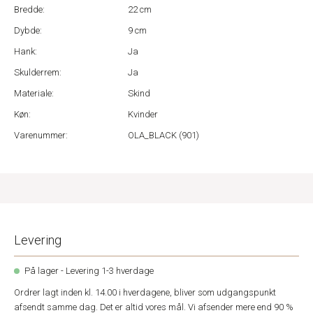
Bredde:
22 cm
Dybde:
9 cm
Hank:
Ja
Skulderrem:
Ja
Materiale:
Skind
Køn:
Kvinder
Varenummer:
OLA_BLACK (901)
Levering
På lager - Levering 1-3 hverdage
Ordrer lagt inden kl. 14.00 i hverdagene, bliver som udgangspunkt
afsendt samme dag. Det er altid vores mål. Vi afsender mere end 90 %