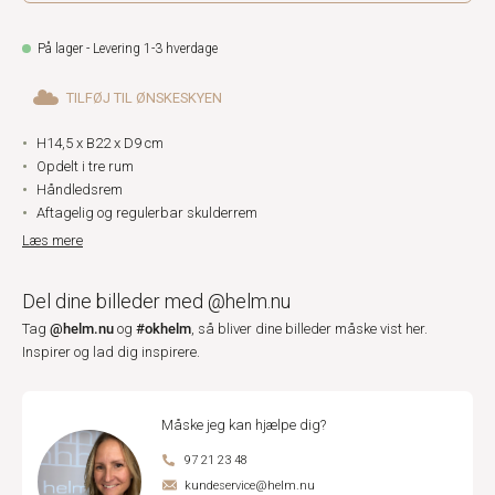
På lager - Levering 1-3 hverdage
TILFØJ TIL ØNSKESKYEN
H14,5 x B22 x D9 cm
Opdelt i tre rum
Håndledsrem
Aftagelig og regulerbar skulderrem
Læs mere
Del dine billeder med @helm.nu
@helm.nu
#okhelm
Tag
og
, så bliver dine billeder måske vist her.
Inspirer og lad dig inspirere.
Måske jeg kan hjælpe dig?
97 21 23 48
kundeservice@helm.nu