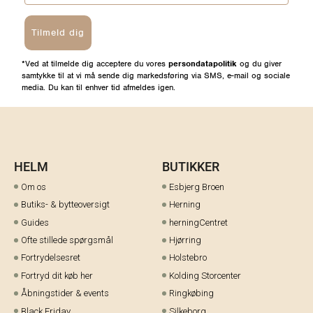
Tilmeld dig
*Ved at tilmelde dig acceptere du vores
persondatapolitik
og du giver
samtykke til at vi må sende dig markedsføring via SMS, e-mail og sociale
media. Du kan til enhver tid afmeldes igen.
HELM
BUTIKKER
Om os
Esbjerg Broen
Butiks- & bytteoversigt
Herning
Guides
herningCentret
Ofte stillede spørgsmål
Hjørring
Fortrydelsesret
Holstebro
Fortryd dit køb her
Kolding Storcenter
Åbningstider & events
Ringkøbing
Black Friday
Silkeborg