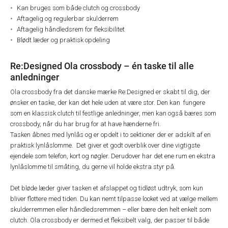
Kan bruges som både clutch og crossbody
Aftagelig og regulerbar skulderrem
Aftagelig håndledsrem for fleksibilitet
Blødt læder og praktisk opdeling
Re:Designed Ola crossbody – én taske til alle
anledninger
Ola crossbody fra det danske mærke Re:Designed er skabt til dig, der
ønsker en taske, der kan det hele uden at være stor. Den kan fungere
som en klassisk clutch til festlige anledninger, men kan også bæres som
crossbody, når du har brug for at have hænderne fri.
Tasken åbnes med lynlås og er opdelt i to sektioner der er adskilt af en
praktisk lynlåslomme. Det giver et godt overblik over dine vigtigste
ejendele som telefon, kort og nøgler. Derudover har det ene rum en ekstra
lynlåslomme til småting, du gerne vil holde ekstra styr på.
Det bløde læder giver tasken et afslappet og tidløst udtryk, som kun
bliver flottere med tiden. Du kan nemt tilpasse looket ved at vælge mellem
skulderremmen eller håndledsremmen – eller bære den helt enkelt som
clutch. Ola crossbody er dermed et fleksibelt valg, der passer til både