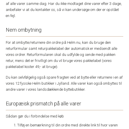
af alle varer samme dag. Har du ikke modtaget dine varer efter 3 dage,
anbefaler vi at du kontakter os, så vi kan undersøge om der er opstået
en fejl.
Nem ombytning
For at ombytte/returnere din ordre på Helm.nu, kan du bruge den
returformular samt returpakkelabel der automatisk er medsendt alle
vores ordrer. Returformularen skal du udfylde og sende med pakken
retur, mens det er frivilligt om du vil bruge vores pakkelabel (vores
pakkelabel koster 49,- at bruge).
Du kan selvfølgelig også spare fragten ved at bytte eller returnere i en af
vores 12 fysiske Helm butikker i Jylland. Alle varer kan også ombyttes til
andre varer i vores landsdækkende byttebutikker.
Europæisk prismatch på alle varer
Sådan gør du i forbindelse med køb
Tilføj en bemærkning til din ordre med direkte link til hvor varen