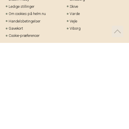
Ledige stillinger
Skive
Om cookies på helm.nu
Varde
Handelsbetingelser
Vejle
Gavekort
Viborg
Cookie-præferencer
Telefon:
97 21 23 48
Email:
kundeservice@helm.nu
Mandag-fredag: 9.00-15.00