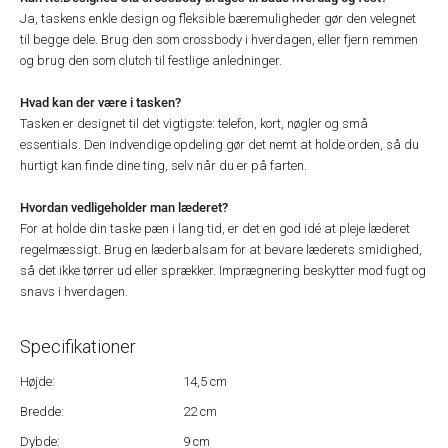
Ja, taskens enkle design og fleksible bæremuligheder gør den velegnet
til begge dele. Brug den som crossbody i hverdagen, eller fjern remmen
og brug den som clutch til festlige anledninger.
Hvad kan der være i tasken?
Tasken er designet til det vigtigste: telefon, kort, nøgler og små
essentials. Den indvendige opdeling gør det nemt at holde orden, så du
hurtigt kan finde dine ting, selv når du er på farten.
Hvordan vedligeholder man læderet?
For at holde din taske pæn i lang tid, er det en god idé at pleje læderet
regelmæssigt. Brug en læderbalsam for at bevare læderets smidighed,
så det ikke tørrer ud eller sprækker. Imprægnering beskytter mod fugt og
snavs i hverdagen.
Specifikationer
Højde:
14,5 cm
Bredde:
22 cm
Dybde:
9 cm