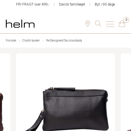
FRI FRAGT over 499,-
Dansk familieejet
Byt i 90 dage
0
Forside
Clutch tasker
Re:Designed Ola crossbody