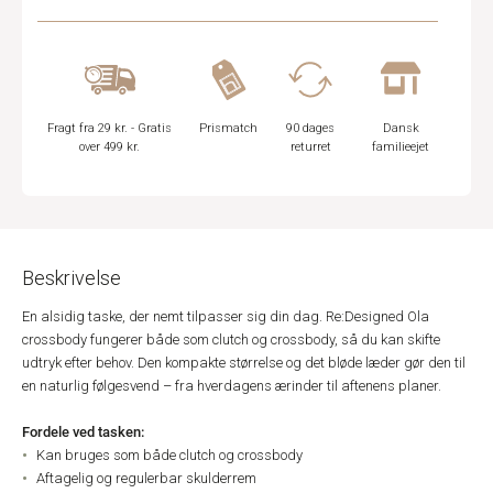
Fragt fra 29 kr. - Gratis
Prismatch
90 dages
Dansk
over 499 kr.
returret
familieejet
Beskrivelse
En alsidig taske, der nemt tilpasser sig din dag. Re:Designed Ola
crossbody fungerer både som clutch og crossbody, så du kan skifte
udtryk efter behov. Den kompakte størrelse og det bløde læder gør den til
en naturlig følgesvend – fra hverdagens ærinder til aftenens planer.
Fordele ved tasken:
Kan bruges som både clutch og crossbody
Aftagelig og regulerbar skulderrem