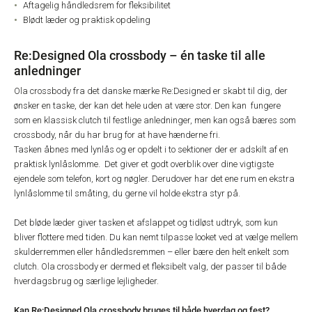
Aftagelig håndledsrem for fleksibilitet
Blødt læder og praktisk opdeling
Re:Designed Ola crossbody – én taske til alle
anledninger
Ola crossbody fra det danske mærke Re:Designed er skabt til dig, der
ønsker en taske, der kan det hele uden at være stor. Den kan fungere
som en klassisk clutch til festlige anledninger, men kan også bæres som
crossbody, når du har brug for at have hænderne fri.
Tasken åbnes med lynlås og er opdelt i to sektioner der er adskilt af en
praktisk lynlåslomme. Det giver et godt overblik over dine vigtigste
ejendele som telefon, kort og nøgler. Derudover har det ene rum en ekstra
lynlåslomme til småting, du gerne vil holde ekstra styr på.
Det bløde læder giver tasken et afslappet og tidløst udtryk, som kun
bliver flottere med tiden. Du kan nemt tilpasse looket ved at vælge mellem
skulderremmen eller håndledsremmen – eller bære den helt enkelt som
clutch. Ola crossbody er dermed et fleksibelt valg, der passer til både
hverdagsbrug og særlige lejligheder.
Kan Re:Designed Ola crossbody bruges til både hverdag og fest?