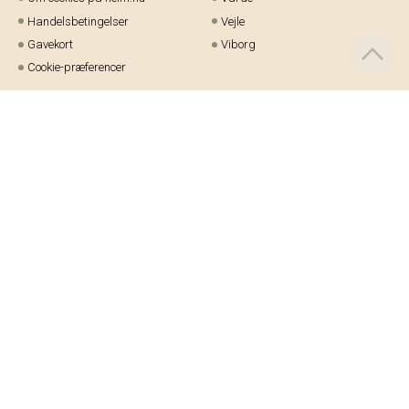
Handelsbetingelser
Vejle
Gavekort
Viborg
Cookie-præferencer
Telefon:
97 21 23 48
Email:
kundeservice@helm.nu
Mandag-fredag: 9.00-15.00