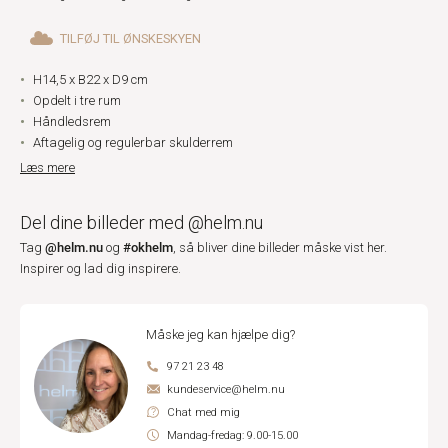
TILFØJ TIL ØNSKESKYEN
H14,5 x B22 x D9 cm
Opdelt i tre rum
Håndledsrem
Aftagelig og regulerbar skulderrem
Læs mere
Del dine billeder med @helm.nu
@helm.nu
#okhelm
Tag
og
, så bliver dine billeder måske vist her.
Inspirer og lad dig inspirere.
Måske jeg kan hjælpe dig?
97 21 23 48
kundeservice@helm.nu
Chat med mig
Mandag-fredag: 9.00-15.00