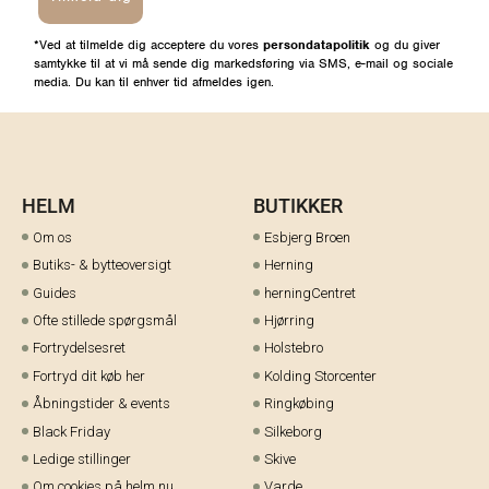
*Ved at tilmelde dig acceptere du vores
persondatapolitik
og du giver
samtykke til at vi må sende dig markedsføring via SMS, e-mail og sociale
media. Du kan til enhver tid afmeldes igen.
HELM
BUTIKKER
Om os
Esbjerg Broen
Butiks- & bytteoversigt
Herning
Guides
herningCentret
Ofte stillede spørgsmål
Hjørring
Fortrydelsesret
Holstebro
Fortryd dit køb her
Kolding Storcenter
Åbningstider & events
Ringkøbing
Black Friday
Silkeborg
Ledige stillinger
Skive
Om cookies på helm.nu
Varde