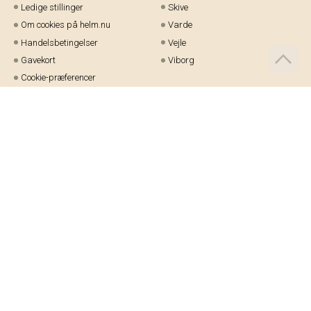
Ledige stillinger
Skive
Om cookies på helm.nu
Varde
Handelsbetingelser
Vejle
Gavekort
Viborg
Cookie-præferencer
Telefon:
97 21 23 48
Email:
kundeservice@helm.nu
Mandag-fredag: 9.00-15.00