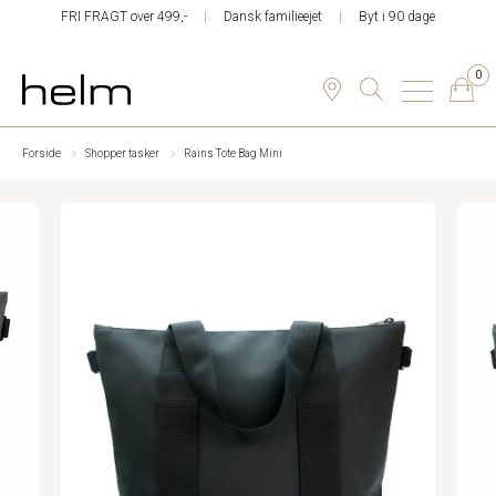
FRI FRAGT over 499,-
Dansk familieejet
Byt i 90 dage
0
Forside
Shopper tasker
Rains Tote Bag Mini