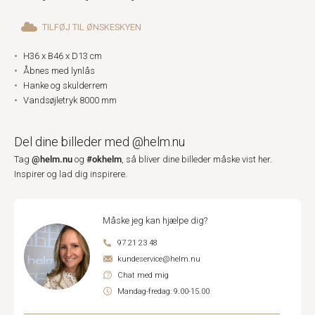
TILFØJ TIL ØNSKESKYEN
H36 x B46 x D13 cm
Åbnes med lynlås
Hanke og skulderrem
Vandsøjletryk 8000 mm
Del dine billeder med @helm.nu
@helm.nu
#okhelm
Tag
og
, så bliver dine billeder måske vist her.
Inspirer og lad dig inspirere.
Måske jeg kan hjælpe dig?
97 21 23 48
kundeservice@helm.nu
Chat med mig
Mandag-fredag: 9.00-15.00