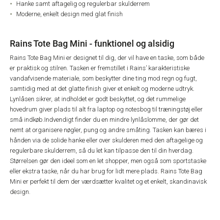
Hanke samt aftagelig og regulerbar skulderrem
Moderne, enkelt design med glat finish
Rains Tote Bag Mini - funktionel og alsidig
Rains Tote Bag Mini er designet til dig, der vil have en taske, som både
er praktisk og stilren. Tasken er fremstillet i Rains’ karakteristiske
vandafvisende materiale, som beskytter dine ting mod regn og fugt,
samtidig med at det glatte finish giver et enkelt og moderne udtryk.
Lynlåsen sikrer, at indholdet er godt beskyttet, og det rummelige
hovedrum giver plads til alt fra laptop og notesbog til træningstøj eller
små indkøb.
Indvendigt finder du en mindre lynlåslomme, der gør det
nemt at organisere nøgler, pung og andre småting. Tasken kan bæres i
hånden via de solide hanke eller over skulderen med den aftagelige og
regulerbare skulderrem, så du let kan tilpasse den til din hverdag.
Størrelsen gør den ideel som en let shopper, men også som sportstaske
eller ekstra taske, når du har brug for lidt mere plads. Rains Tote Bag
Mini er perfekt til dem der værdsætter kvalitet og et enkelt, skandinavisk
design.