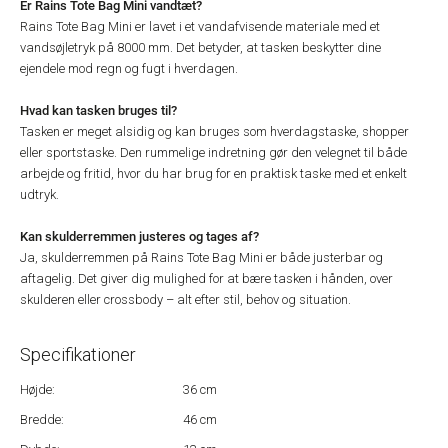
Er Rains Tote Bag Mini vandtæt?
Rains Tote Bag Mini er lavet i et vandafvisende materiale med et
vandsøjletryk på 8000 mm. Det betyder, at tasken beskytter dine
ejendele mod regn og fugt i hverdagen.
Hvad kan tasken bruges til?
Tasken er meget alsidig og kan bruges som hverdagstaske, shopper
eller sportstaske. Den rummelige indretning gør den velegnet til både
arbejde og fritid, hvor du har brug for en praktisk taske med et enkelt
udtryk.
Kan skulderremmen justeres og tages af?
Ja, skulderremmen på Rains Tote Bag Mini er både justerbar og
aftagelig. Det giver dig mulighed for at bære tasken i hånden, over
skulderen eller crossbody – alt efter stil, behov og situation.
Specifikationer
Højde:
36 cm
Bredde:
46 cm