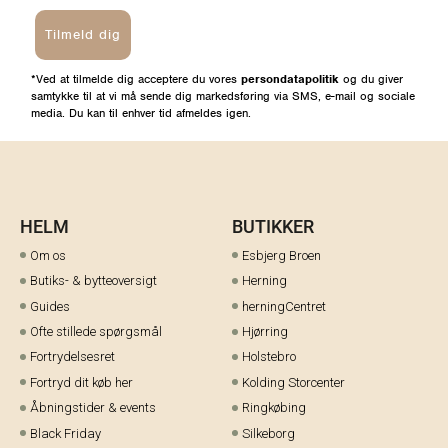
Tilmeld dig
*Ved at tilmelde dig acceptere du vores
persondatapolitik
og du giver
samtykke til at vi må sende dig markedsføring via SMS, e-mail og sociale
media. Du kan til enhver tid afmeldes igen.
HELM
BUTIKKER
Om os
Esbjerg Broen
Butiks- & bytteoversigt
Herning
Guides
herningCentret
Ofte stillede spørgsmål
Hjørring
Fortrydelsesret
Holstebro
Fortryd dit køb her
Kolding Storcenter
Åbningstider & events
Ringkøbing
Black Friday
Silkeborg