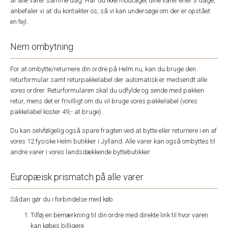
af alle varer samme dag. Har du ikke modtaget dine varer efter 3 dage,
anbefaler vi at du kontakter os, så vi kan undersøge om der er opstået
en fejl.
Nem ombytning
For at ombytte/returnere din ordre på Helm.nu, kan du bruge den
returformular samt returpakkelabel der automatisk er medsendt alle
vores ordrer. Returformularen skal du udfylde og sende med pakken
retur, mens det er frivilligt om du vil bruge vores pakkelabel (vores
pakkelabel koster 49,- at bruge).
Du kan selvfølgelig også spare fragten ved at bytte eller returnere i en af
vores 12 fysiske Helm butikker i Jylland. Alle varer kan også ombyttes til
andre varer i vores landsdækkende byttebutikker.
Europæisk prismatch på alle varer
Sådan gør du i forbindelse med køb
Tilføj en bemærkning til din ordre med direkte link til hvor varen
kan købes billigere