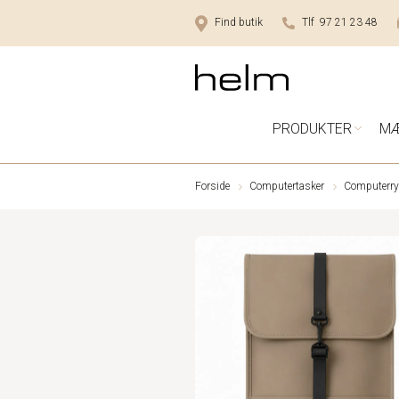
Find butik
Tlf 97 21 23 48
PRODUKTER
M
Forside
Computertasker
Computerr