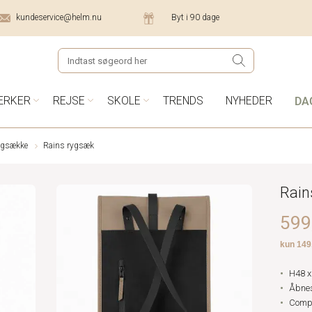
kundeservice@helm.nu
Byt i 90 dage
DA
ÆRKER
REJSE
SKOLE
TRENDS
NYHEDER
ygsække
Rains rygsæk
Rain
599,
H48 x
Åbnes
Compu