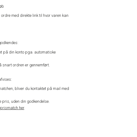
køb
n ordre med direkte link til hvor varen kan
godkendes:
vet på din konto pga. automatiske
å snart ordren er gennemført.
fvises:
matchen, bliver du kontaktet på mail med
de pris, uden din godkendelse.
prismatch her
.