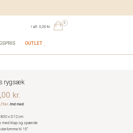
0
I alt:
0,00 kr.
GSPRIS
OUTLET
s rygsæk
00 kr.
 B30 x D12 cm
 med klap og spænde
terlomme til 15"