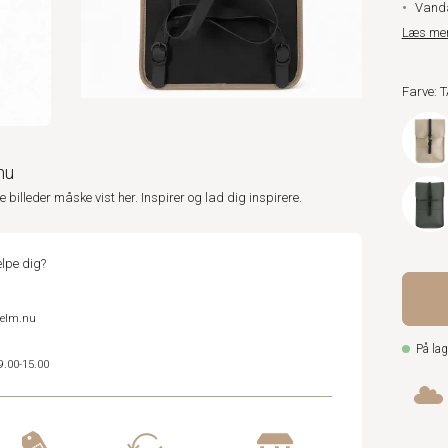
Vanda
Læs me
Farve: 
nu
ne billeder måske vist her. Inspirer og lad dig inspirere.
lpe dig?
helm.nu
På lag
9.00-15.00