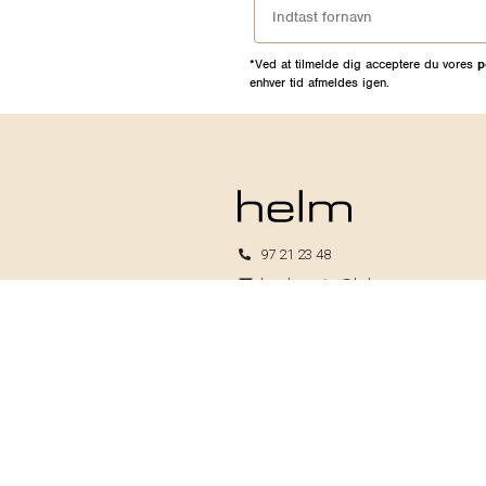
*Ved at tilmelde dig acceptere du vores
p
enhver tid afmeldes igen.
97 21 23 48
kundeservice@helm.nu
Mandag-fredag: 9.00-15.00
Helm I/S
CVR: 33739370