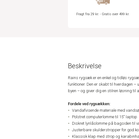
Fragt fra 29 kr. - Gratis over 499 kr.
Beskrivelse
Rains rygsæk er en enkel og tidløs rygs
funktioner. Den er skabt til hverdagen – u
byen – og giver dig en stilren løsning til 
Fordele ved rygsækken:
Vandafvisende materiale med vandsø
Polstret computerlomme til 15" laptop
Diskret lynlåslomme på bagsiden til 
Justerbare skulderstropper for god ko
Klassisk klap med strop og karabinh