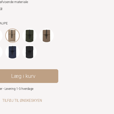
fvisende materiale
re
TAUPE
Læg i kurv
er - Levering 1-3 hverdage
TILFØJ TIL ØNSKESKYEN