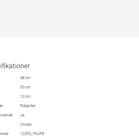
ifikationer
48 cm
30 cm
12 cm
e:
Polyester
isende:
Ja
Unisex
mmer:
12200_TAUPE