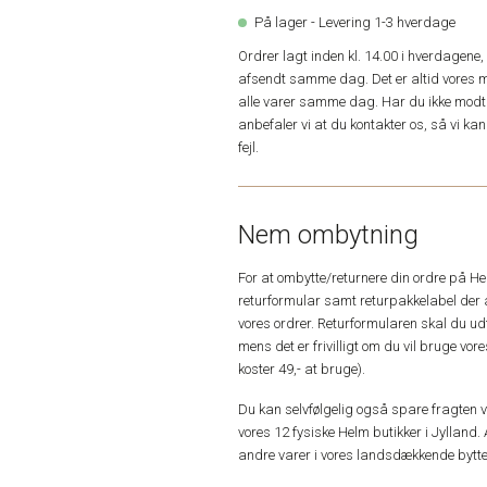
På lager - Levering 1-3 hverdage
Ordrer lagt inden kl. 14.00 i hverdagen
afsendt samme dag. Det er altid vores m
alle varer samme dag. Har du ikke modta
anbefaler vi at du kontakter os, så vi k
fejl.
Nem ombytning
For at ombytte/returnere din ordre på H
returformular samt returpakkelabel der 
vores ordrer. Returformularen skal du u
mens det er frivilligt om du vil bruge vo
koster 49,- at bruge).
Du kan selvfølgelig også spare fragten ved
vores 12 fysiske Helm butikker i Jylland. 
andre varer i vores landsdækkende bytte