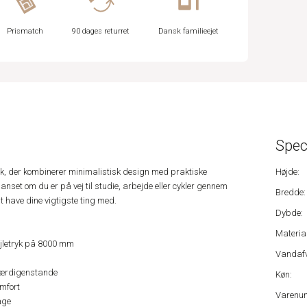
Prismatch
90 dages returret
Dansk familieejet
Spec
æk, der kombinerer minimalistisk design med praktiske
Højde:
anset om du er på vej til studie, arbejde eller cykler gennem
Bredde:
at have dine vigtigste ting med.
Dybde:
Material
jletryk på 8000 mm
Vandafv
værdigenstande
Køn:
mfort
Varenu
age