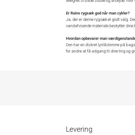
velegnet til både studie og arbejde, hvor
Er Rains rygsæk god når man cykler?
Ja, der er denne rygsæk et godt valg. D
vandafvisende materiale beskytter dine ti
Hvordan opbevarer man værdigenstande 
Den har en diskret lynlåslomme på bagsi
for andre at få adgang til dine ting og g
Levering