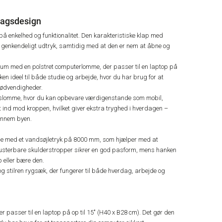
rdagsdesign
å enkelhed og funktionalitet. Den karakteristiske klap med
 genkendeligt udtryk, samtidig med at den er nem at åbne og
rum med en polstret computerlomme, der passer til en laptop på
ken ideel til både studie og arbejde, hvor du har brug for at
nødvendigheder.
åslomme, hvor du kan opbevare værdigenstande som mobil,
t ind mod kroppen, hvilket giver ekstra tryghed i hverdagen –
gennem byen.
nde med et vandsøjletryk på 8000 mm, som hjælper med at
 justerbare skulderstropper sikrer en god pasform, mens hanken
 eller bære den.
g stilren rygsæk, der fungerer til både hverdag, arbejde og
passer til en laptop på op til 15" (H40 x B28 cm). Det gør den