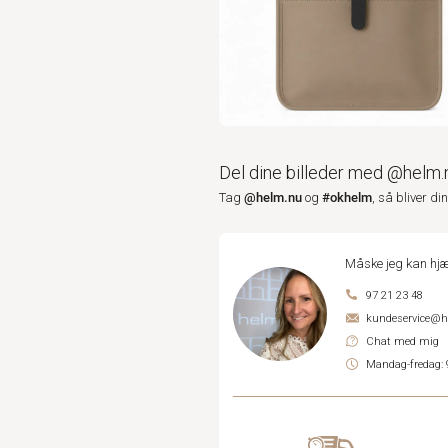
Del dine billeder med @helm.
@helm.nu
#okhelm
Tag
og
, så bliver di
Måske jeg kan hjæ
97 21 23 48
kundeservice@
Chat med mig
Mandag-fredag: 