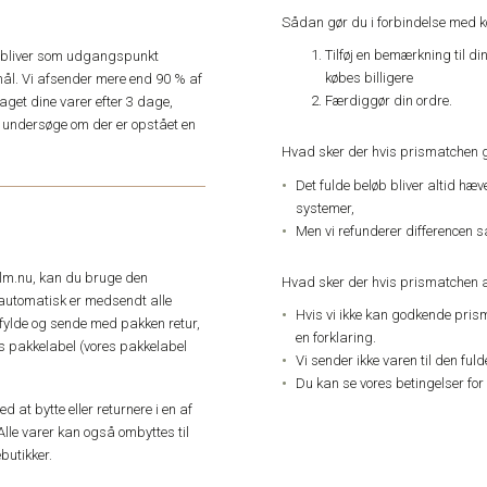
Sådan gør du i forbindelse med 
Tilføj en bemærkning til di
e, bliver som udgangspunkt
købes billigere
ål. Vi afsender mere end 90 % af
Færdiggør din ordre.
get dine varer efter 3 dage,
an undersøge om der er opstået en
Hvad sker der hvis prismatchen 
Det fulde beløb bliver altid hæ
systemer,
Men vi refunderer differencen s
elm.nu, kan du bruge den
Hvad sker der hvis prismatchen a
automatisk er medsendt alle
Hvis vi ikke kan godkende pris
dfylde og sende med pakken retur,
en forklaring.
res pakkelabel (vores pakkelabel
Vi sender ikke varen til den ful
Du kan se vores betingelser for
 at bytte eller returnere i en af
Alle varer kan også ombyttes til
butikker.