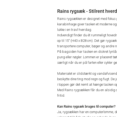
Rains rygsæk - Stilrent hve
Rains rygsækken er designet med fokus p
karabinhage giver tasken et moderne og
lukke i en travl hverdag.
Indvendigt finder du ét rummeligt hoved
op til 15" (H40 x B28 cm). Det gør rygsæk
transportere computer, bøger og andre 
På bagsiden har tasken en diskret lynl
pung eller nøgler. Lommen er placeret tæ
særligt når du er på farten eller cykler 
Materialet er slidstærkt og vandafvise
beskytte dine ting mod regn og fugt. De
i toppen gør det nemt at hænge tasken op
Med Rains rygsækken får du en alsidig o
fritid.
Kan Rains rygsæk bruges til computer?
Ja, rygsækken har en computerlomme, der 