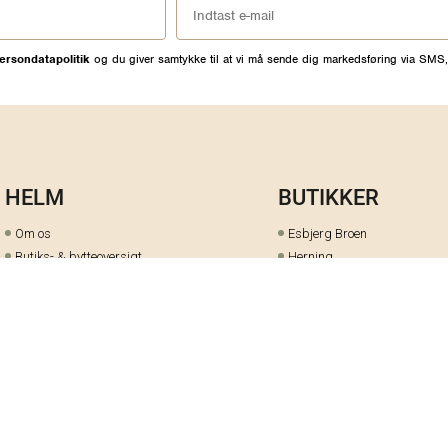
ersondatapolitik
og du giver samtykke til at vi må sende dig markedsføring via SMS,
HELM
BUTIKKER
Om os
Esbjerg Broen
Butiks- & bytteoversigt
Herning
Guides
herningCentret
Ofte stillede spørgsmål
Hjørring
Fortrydelsesret
Holstebro
Fortryd dit køb her
Kolding Storcenter
Åbningstider & events
Ringkøbing
Black Friday
Silkeborg
Ledige stillinger
Skive
Om cookies på helm.nu
Varde