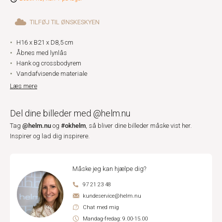
TILFØJ TIL ØNSKESKYEN
H16 x B21 x D8,5 cm
Åbnes med lynlås
Hank og crossbodyrem
Vandafvisende materiale
Læs mere
Del dine billeder med @helm.nu
@helm.nu
#okhelm
Tag
og
, så bliver dine billeder måske vist her.
Inspirer og lad dig inspirere.
Måske jeg kan hjælpe dig?
97 21 23 48
kundeservice@helm.nu
Chat med mig
Mandag-fredag: 9.00-15.00