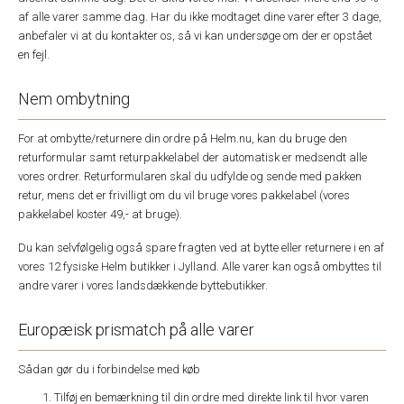
af alle varer samme dag. Har du ikke modtaget dine varer efter 3 dage,
anbefaler vi at du kontakter os, så vi kan undersøge om der er opstået
en fejl.
Nem ombytning
For at ombytte/returnere din ordre på Helm.nu, kan du bruge den
returformular samt returpakkelabel der automatisk er medsendt alle
vores ordrer. Returformularen skal du udfylde og sende med pakken
retur, mens det er frivilligt om du vil bruge vores pakkelabel (vores
pakkelabel koster 49,- at bruge).
Du kan selvfølgelig også spare fragten ved at bytte eller returnere i en af
vores 12 fysiske Helm butikker i Jylland. Alle varer kan også ombyttes til
andre varer i vores landsdækkende byttebutikker.
Europæisk prismatch på alle varer
Sådan gør du i forbindelse med køb
Tilføj en bemærkning til din ordre med direkte link til hvor varen