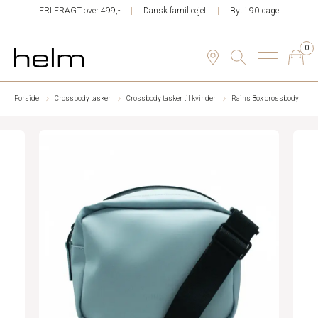
FRI FRAGT over 499,-
Dansk familieejet
Byt i 90 dage
0
Forside
Crossbody tasker
Crossbody tasker til kvinder
Rains Box crossbody