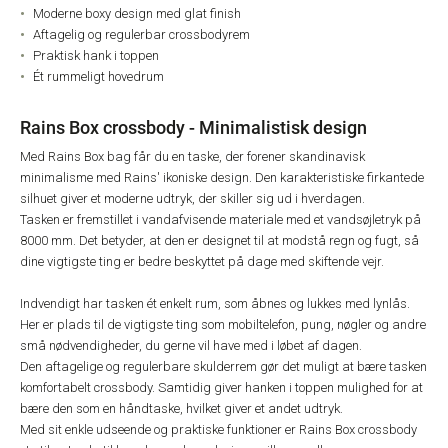
Moderne boxy design med glat finish
Aftagelig og regulerbar crossbodyrem
Praktisk hank i toppen
Ét rummeligt hovedrum
Rains Box crossbody - Minimalistisk design
Med Rains Box bag får du en taske, der forener skandinavisk
minimalisme med Rains' ikoniske design. Den karakteristiske firkantede
silhuet giver et moderne udtryk, der skiller sig ud i hverdagen.
Tasken er fremstillet i vandafvisende materiale med et vandsøjletryk på
8000 mm. Det betyder, at den er designet til at modstå regn og fugt, så
dine vigtigste ting er bedre beskyttet på dage med skiftende vejr.
Indvendigt har tasken ét enkelt rum, som åbnes og lukkes med lynlås.
Her er plads til de vigtigste ting som mobiltelefon, pung, nøgler og andre
små nødvendigheder, du gerne vil have med i løbet af dagen.
Den aftagelige og regulerbare skulderrem gør det muligt at bære tasken
komfortabelt crossbody. Samtidig giver hanken i toppen mulighed for at
bære den som en håndtaske, hvilket giver et andet udtryk.
Med sit enkle udseende og praktiske funktioner er Rains Box crossbody