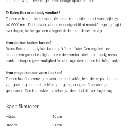
et stilrent valg til hverdagen, hvor design spiller en rolle.
Er Rains Box crossbody vandtæt?
Tasken er fremstillet i et vandafvisende materiale med et vandsøjletryk
på 8000 mm. Det betyder, at den er designet til at modstå regn og fugt i
hverdagen, hvilket gør den velegnet til det skandinaviske vejr.
Hvordan kan tasken bæres?
Rains Box crossbody kan bæres på flere måder. Den regulerbare
skulderrem gør det muligt at bære den komfortabelt crossbody, mens
hanken i toppen giver mulighed for at bruge den som en lille håndtaske.
Hvor meget kan der være i tasken?
Tasken har ét rummeligt hovedrum med lynlås, hvor der er plads til de
vigtigste ting som mobiltelefon, pung, nøgler og små personlige
genstande. Den kompakte størrelse gør den ideel til hverdagsbrug.
Specifikationer
Højde:
16 cm
Bredde:
21 cm