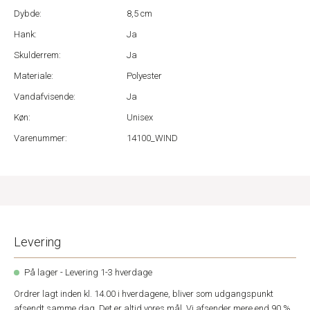
Dybde:
8,5 cm
Hank:
Ja
Skulderrem:
Ja
Materiale:
Polyester
Vandafvisende:
Ja
Køn:
Unisex
Varenummer:
14100_WIND
Levering
På lager - Levering 1-3 hverdage
Ordrer lagt inden kl. 14.00 i hverdagene, bliver som udgangspunkt
afsendt samme dag. Det er altid vores mål. Vi afsender mere end 90 %