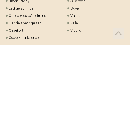
Black Friday
Silkeborg
Ledige stillinger
Skive
Om cookies på helm.nu
Varde
Handelsbetingelser
Vejle
Gavekort
Viborg
Cookie-præferencer
Telefon:
97 21 23 48
Email:
kundeservice@helm.nu
Mandag-fredag: 9.00-15.00