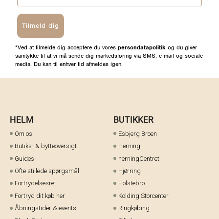
Tilmeld dig
*Ved at tilmelde dig acceptere du vores
persondatapolitik
og du giver
samtykke til at vi må sende dig markedsføring via SMS, e-mail og sociale
media. Du kan til enhver tid afmeldes igen.
HELM
BUTIKKER
Om os
Esbjerg Broen
Butiks- & bytteoversigt
Herning
Guides
herningCentret
Ofte stillede spørgsmål
Hjørring
Fortrydelsesret
Holstebro
Fortryd dit køb her
Kolding Storcenter
Åbningstider & events
Ringkøbing