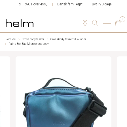
FRI FRAGT over 499,-
Dansk familieejet
Byt i 90 dage
0
Forside
Crossbody tasker
Crossbody tasker til kvinder
Rains Box Bag Micro crossbody