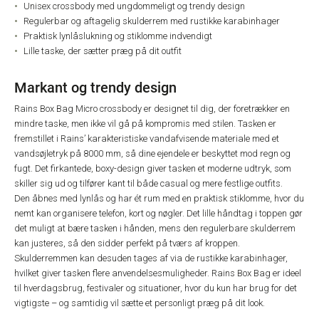
Unisex crossbody med ungdommeligt og trendy design
Regulerbar og aftagelig skulderrem med rustikke karabinhager
Praktisk lynlåslukning og stiklomme indvendigt
Lille taske, der sætter præg på dit outfit
Markant og trendy design
Rains Box Bag Micro crossbody er designet til dig, der foretrækker en
mindre taske, men ikke vil gå på kompromis med stilen. Tasken er
fremstillet i Rains’ karakteristiske vandafvisende materiale med et
vandsøjletryk på 8000 mm, så dine ejendele er beskyttet mod regn og
fugt. Det firkantede, boxy-design giver tasken et moderne udtryk, som
skiller sig ud og tilfører kant til både casual og mere festlige outfits.
Den åbnes med lynlås og har ét rum med en praktisk stiklomme, hvor du
nemt kan organisere telefon, kort og nøgler. Det lille håndtag i toppen gør
det muligt at bære tasken i hånden, mens den regulerbare skulderrem
kan justeres, så den sidder perfekt på tværs af kroppen.
Skulderremmen kan desuden tages af via de rustikke karabinhager,
hvilket giver tasken flere anvendelsesmuligheder. Rains Box Bag er ideel
til hverdagsbrug, festivaler og situationer, hvor du kun har brug for det
vigtigste – og samtidig vil sætte et personligt præg på dit look.