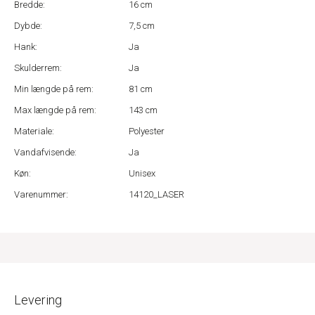
Bredde:
16 cm
Dybde:
7,5 cm
Hank:
Ja
Skulderrem:
Ja
Min længde på rem:
81 cm
Max længde på rem:
143 cm
Materiale:
Polyester
Vandafvisende:
Ja
Køn:
Unisex
Varenummer:
14120_LASER
Levering