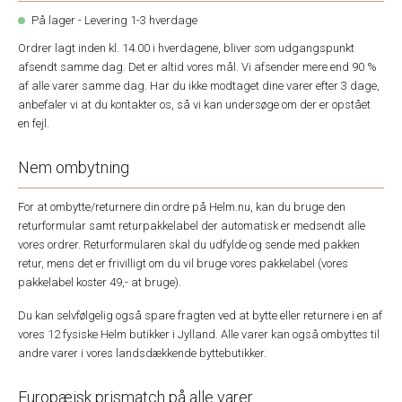
På lager - Levering 1-3 hverdage
Ordrer lagt inden kl. 14.00 i hverdagene, bliver som udgangspunkt
afsendt samme dag. Det er altid vores mål. Vi afsender mere end 90 %
af alle varer samme dag. Har du ikke modtaget dine varer efter 3 dage,
anbefaler vi at du kontakter os, så vi kan undersøge om der er opstået
en fejl.
Nem ombytning
For at ombytte/returnere din ordre på Helm.nu, kan du bruge den
returformular samt returpakkelabel der automatisk er medsendt alle
vores ordrer. Returformularen skal du udfylde og sende med pakken
retur, mens det er frivilligt om du vil bruge vores pakkelabel (vores
pakkelabel koster 49,- at bruge).
Du kan selvfølgelig også spare fragten ved at bytte eller returnere i en af
vores 12 fysiske Helm butikker i Jylland. Alle varer kan også ombyttes til
andre varer i vores landsdækkende byttebutikker.
Europæisk prismatch på alle varer