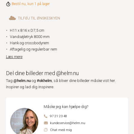
Bestil nu, kun 1 på lager
TILFØJ TIL ØNSKESKYEN
H11 x B16 x D7,5 cm
Vandsøjletryk 8000 mm
Hank og crossbodyrem
Aftagelig og regulerbar rem
Læs mere
Del dine billeder med @helm.nu
@helm.nu
#okhelm
Tag
og
, så bliver dine billeder måske vist her.
Inspirer og lad dig inspirere.
Måske jeg kan hjælpe dig?
97 21 23 48
kundeservice@helm.nu
Chat med mig