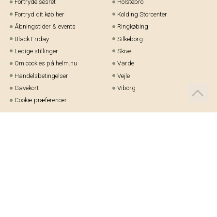
Fortrydelsesret
Holstebro
Fortryd dit køb her
Kolding Storcenter
Åbningstider & events
Ringkøbing
Black Friday
Silkeborg
Ledige stillinger
Skive
Om cookies på helm.nu
Varde
Handelsbetingelser
Vejle
Gavekort
Viborg
Cookie-præferencer
Telefon:
97 21 23 48
Email:
kundeservice@helm.nu
Mandag-fredag: 9.00-15.00