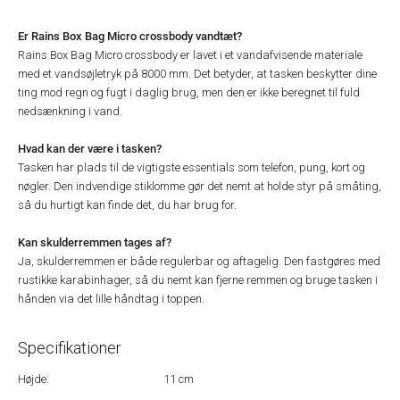
Er Rains Box Bag Micro crossbody vandtæt?
Rains Box Bag Micro crossbody er lavet i et vandafvisende materiale
med et vandsøjletryk på 8000 mm. Det betyder, at tasken beskytter dine
ting mod regn og fugt i daglig brug, men den er ikke beregnet til fuld
nedsænkning i vand.
Hvad kan der være i tasken?
Tasken har plads til de vigtigste essentials som telefon, pung, kort og
nøgler. Den indvendige stiklomme gør det nemt at holde styr på småting,
så du hurtigt kan finde det, du har brug for.
Kan skulderremmen tages af?
Ja, skulderremmen er både regulerbar og aftagelig. Den fastgøres med
rustikke karabinhager, så du nemt kan fjerne remmen og bruge tasken i
hånden via det lille håndtag i toppen.
Specifikationer
Højde:
11 cm