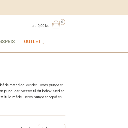
0
I alt:
0,00 kr.
GSPRIS
OUTLET
til både mænd og kvinder. Deres punge er
 den pung, der passer til dit behov. Med en
 stilfuld måde. Deres punge er også en