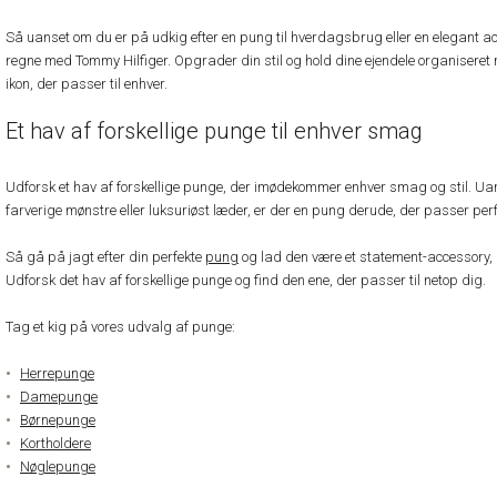
Så uanset om du er på udkig efter en pung til hverdagsbrug eller en elegant ac
regne med Tommy Hilfiger. Opgrader din stil og hold dine ejendele organiseret 
ikon, der passer til enhver.
Et hav af forskellige punge til enhver smag
Udforsk et hav af forskellige punge, der imødekommer enhver smag og stil. Uans
farverige mønstre eller luksuriøst læder, er der en pung derude, der passer perfe
Så gå på jagt efter din perfekte
pung
og lad den være et statement-accessory, d
Udforsk det hav af forskellige punge og find den ene, der passer til netop dig.
Tag et kig på vores udvalg af punge:
Herrepunge
Damepunge
Børnepunge
Kortholdere
Nøglepunge