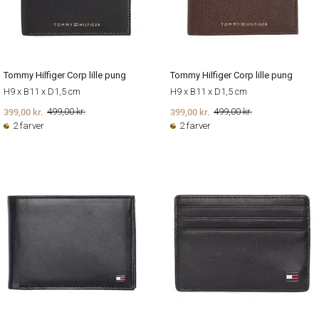
Tommy Hilfiger Corp lille pung
Tommy Hilfiger Corp lille pung
H9 x B11 x D1,5 cm
H9 x B11 x D1,5 cm
399,00 kr.
399,00 kr.
499,00 kr.
499,00 kr.
2 farver
2 farver