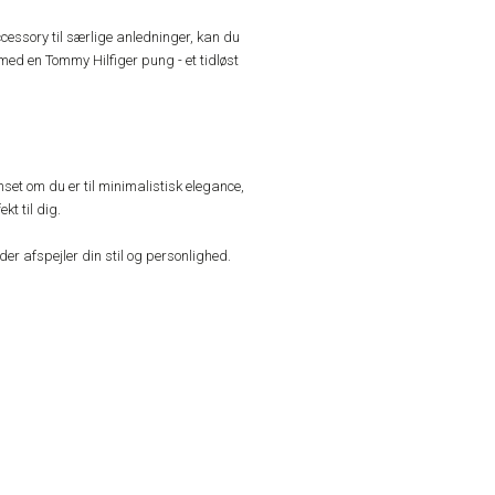
cessory til særlige anledninger, kan du
med en Tommy Hilfiger pung - et tidløst
et om du er til minimalistisk elegance,
kt til dig.
er afspejler din stil og personlighed.