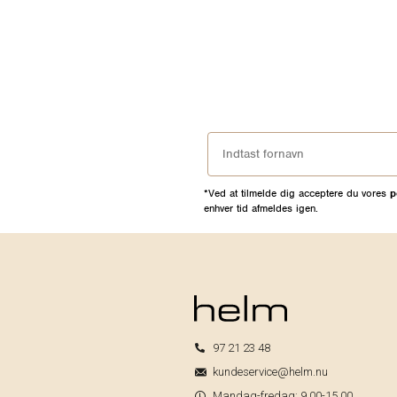
*Ved at tilmelde dig acceptere du vores
p
enhver tid afmeldes igen.
97 21 23 48
kundeservice@helm.nu
Mandag-fredag: 9.00-15.00