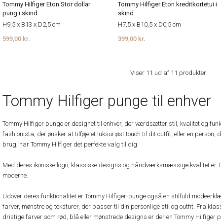
Tommy Hilfiger Eton Stor dollar
Tommy Hilfiger Eton kreditkortetui i
pung i skind
skind
H9,5 x B13 x D2,5 cm
H7,5 x B10,5 x D0,5 cm
599,00 kr.
399,00 kr.
Viser 11 ud af 11 produkter
Tommy Hilfiger punge til enhver
Tommy Hilfiger punge er designet til enhver, der værdsætter stil, kvalitet og fun
fashionista, der ønsker at tilføje et luksuriøst touch til dit outfit, eller en person
brug, har Tommy Hilfiger det perfekte valg til dig.
Med deres ikoniske logo, klassiske designs og håndværksmæssige kvalitet er 
moderne.
Udover deres funktionalitet er Tommy Hilfiger-punge også en stilfuld modeerklæ
farver, mønstre og teksturer, der passer til din personlige stil og outfit. Fra kl
dristige farver som rød, blå eller mønstrede designs er der en Tommy Hilfiger pu