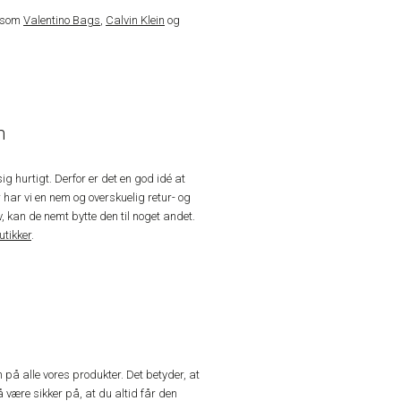
s som
Valentino Bags
,
Calvin Klein
og
m
g hurtigt. Derfor er det en god idé at
 har vi en nem og overskuelig retur- og
ov, kan de nemt bytte den til noget andet.
utikker
.
h på alle vores produkter. Det betyder, at
å være sikker på, at du altid får den