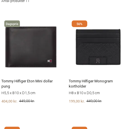
Antal produkter 11
Dagspris
56%
Tommy Hilfiger Eton Mini dollar
Tommy Hilfiger Monogram
pung
kortholder
H5,5 x B10 x D1,5 cm
H8 x B10 x D0,5 cm
404,00 kr.
199,00 kr.
449,00 kr.
449,00 kr.