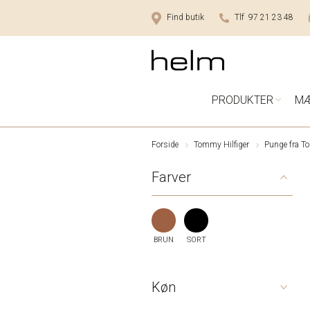
Find butik
Tlf 97 21 23 48
PRODUKTER
M
Forside
Tommy Hilfiger
Punge fra T
Farver
BRUN
SORT
Køn