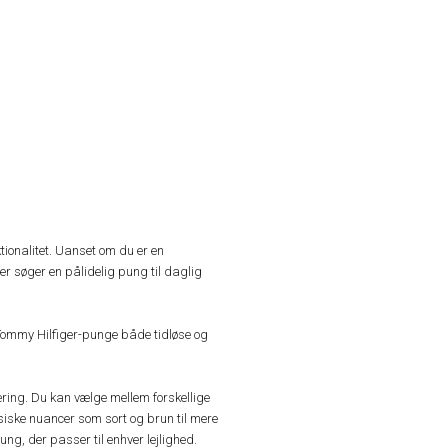
ktionalitet. Uanset om du er en
, der søger en pålidelig pung til daglig
Tommy Hilfiger-punge både tidløse og
ring. Du kan vælge mellem forskellige
assiske nuancer som sort og brun til mere
ng, der passer til enhver lejlighed.