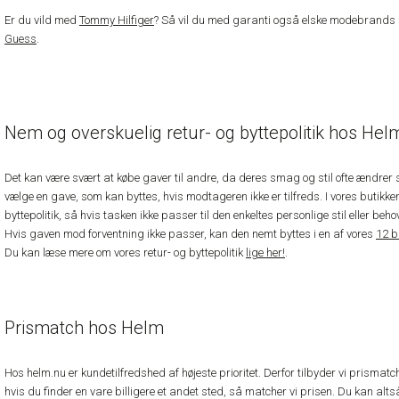
Er du vild med
Tommy Hilfiger
? Så vil du med garanti også elske modebrand
Guess
.
Nem og overskuelig retur- og byttepolitik hos Hel
Det kan være svært at købe gaver til andre, da deres smag og stil ofte ændrer si
vælge en gave, som kan byttes, hvis modtageren ikke er tilfreds. I vores butikker
byttepolitik, så hvis tasken ikke passer til den enkeltes personlige stil eller beh
Hvis gaven mod forventning ikke passer, kan den nemt byttes i en af vores
12 b
Du kan læse mere om vores retur- og byttepolitik
lige her!
.
Prismatch hos Helm
Hos helm.nu er kundetilfredshed af højeste prioritet. Derfor tilbyder vi prismatc
hvis du finder en vare billigere et andet sted, så matcher vi prisen. Du kan alts