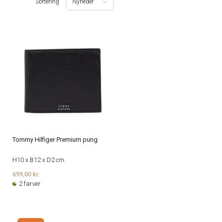
Sortering
Nyheder
Tommy Hilfiger Premium pung
H10 x B12 x D2 cm
699,00 kr.
2 farver