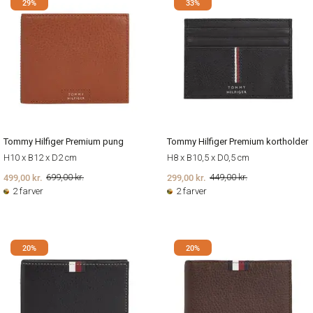
29%
33%
Tommy Hilfiger Premium pung
Tommy Hilfiger Premium kortholder
H10 x B12 x D2 cm
H8 x B10,5 x D0,5 cm
499,00 kr.
299,00 kr.
699,00 kr.
449,00 kr.
2 farver
2 farver
20%
20%