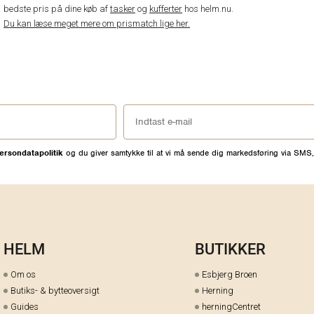
bedste pris på dine køb af
tasker
og
kufferter
hos helm.nu.
Du kan læse meget mere om prismatch lige her.
ersondatapolitik
og du giver samtykke til at vi må sende dig markedsføring via SMS,
HELM
BUTIKKER
Om os
Esbjerg Broen
Butiks- & bytteoversigt
Herning
Guides
herningCentret