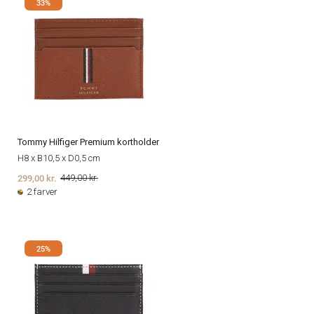
33%
Tommy Hilfiger Premium kortholder
H8 x B10,5 x D0,5 cm
299,00 kr.
449,00 kr.
2 farver
25%