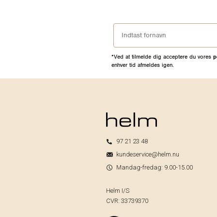
*Ved at tilmelde dig acceptere du vores
p
enhver tid afmeldes igen.
97 21 23 48
kundeservice@helm.nu
Mandag-fredag: 9.00-15.00
Helm I/S
CVR: 33739370