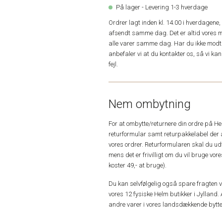
På lager - Levering 1-3 hverdage
Ordrer lagt inden kl. 14.00 i hverdagen
afsendt samme dag. Det er altid vores m
alle varer samme dag. Har du ikke modta
anbefaler vi at du kontakter os, så vi k
fejl.
Nem ombytning
For at ombytte/returnere din ordre på H
returformular samt returpakkelabel der 
vores ordrer. Returformularen skal du u
mens det er frivilligt om du vil bruge vo
koster 49,- at bruge).
Du kan selvfølgelig også spare fragten ved
vores 12 fysiske Helm butikker i Jylland. 
andre varer i vores landsdækkende bytte