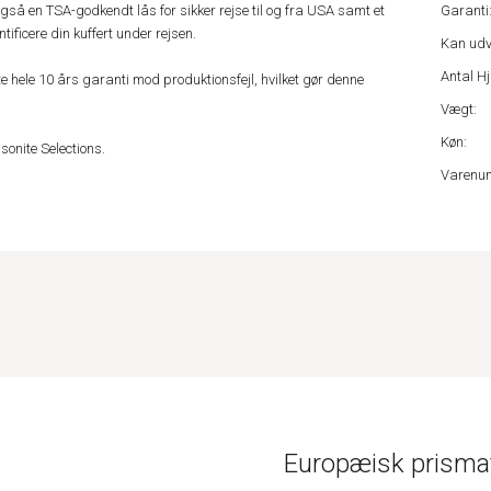
også en TSA-godkendt lås for sikker rejse til og fra USA samt et
Garanti
tificere din kuffert under rejsen.
Kan udv
Antal Hj
 hele 10 års garanti mod produktionsfejl, hvilket gør denne
Vægt:
Køn:
onite Selections.
Varenu
Europæisk prismat