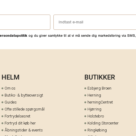
ersondatapolitik
og du giver samtykke til at vi må sende dig markedsføring via SMS,
HELM
BUTIKKER
Om os
Esbjerg Broen
Butiks- & bytteoversigt
Herning
Guides
herningCentret
Ofte stillede spørgsmål
Hjørring
Fortrydelsesret
Holstebro
Fortryd dit køb her
Kolding Storcenter
Åbningstider & events
Ringkøbing