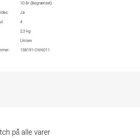
:
10 år (Begrænset)
ides:
Ja
ul:
4
2,3 kg
Unisex
mmer:
158191-CW6011
ch på alle varer