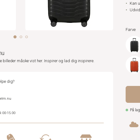
Kan u
Udvid
Farve
nu
ne billeder måske vist her. Inspirer og lad dig inspirere.
lpe dig?
helm.nu
På lag
9.00-15.00