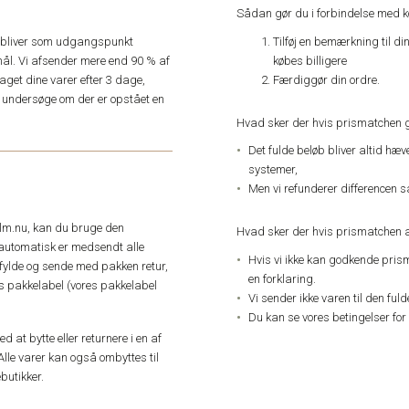
Sådan gør du i forbindelse med 
Tilføj en bemærkning til di
e, bliver som udgangspunkt
købes billigere
ål. Vi afsender mere end 90 % af
Færdiggør din ordre.
get dine varer efter 3 dage,
an undersøge om der er opstået en
Hvad sker der hvis prismatchen 
Det fulde beløb bliver altid hæ
systemer,
Men vi refunderer differencen s
elm.nu, kan du bruge den
Hvad sker der hvis prismatchen a
automatisk er medsendt alle
Hvis vi ikke kan godkende pris
dfylde og sende med pakken retur,
en forklaring.
res pakkelabel (vores pakkelabel
Vi sender ikke varen til den ful
Du kan se vores betingelser for
 at bytte eller returnere i en af
Alle varer kan også ombyttes til
butikker.