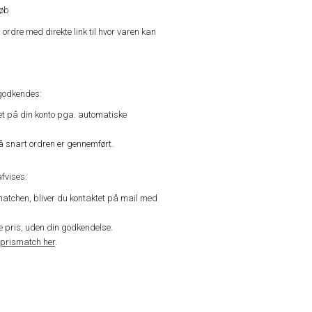
køb
n ordre med direkte link til hvor varen kan
godkendes:
vet på din konto pga. automatiske
å snart ordren er gennemført.
fvises:
matchen, bliver du kontaktet på mail med
de pris, uden din godkendelse.
prismatch her
.