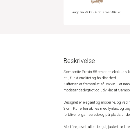
Fragt fra 29 kr. - Gratis over 499 kr.
Beskrivelse
Samsonite Proxis 55 cm er en eksklusiv k
stil, funktionalitet og holdbarhed.
Kufferten er fremstillet af Roxkin – et inn
modstandsdygtigt og udviklet af Samson
Designet er elegant og moderne, og ved h
3 cm. Kufferten åbnes med lynlås, og be
forbliver organiserede og på plads under
Med fire jævntrullende hjul, justerbar t