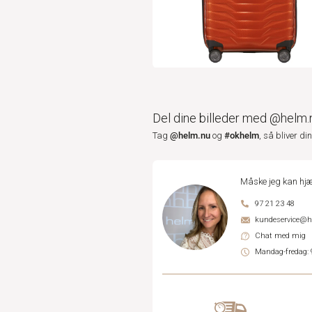
Del dine billeder med @helm.
@helm.nu
#okhelm
Tag
og
, så bliver di
Måske jeg kan hjæ
97 21 23 48
kundeservice@
Chat med mig
Mandag-fredag: 