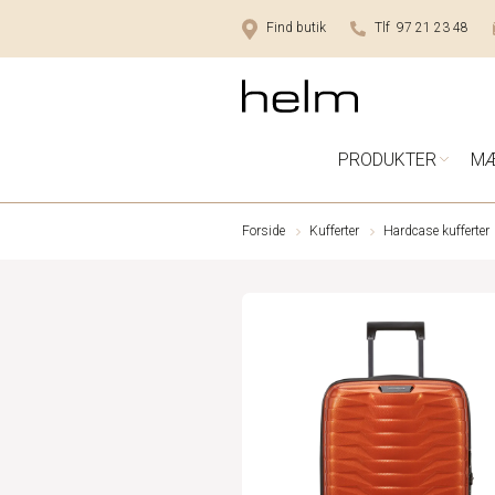
Find butik
Tlf 97 21 23 48
PRODUKTER
M
Forside
Kufferter
Hardcase kufferter