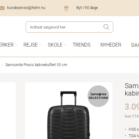
kundeservice@helm.nu
Byt i 90 dage
DA
ÆRKER
REJSE
SKOLE
TRENDS
NYHEDER
Samsonite Proxis kabinekuffert 55 cm
Sams
kabi
3.09
H55 x
TSA-l