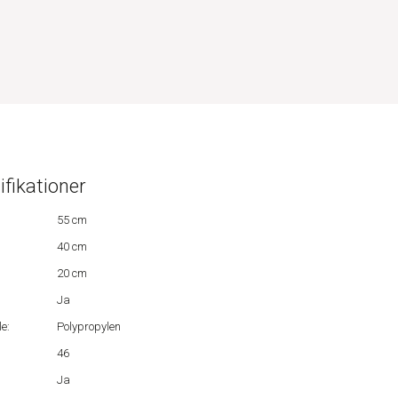
ifikationer
55 cm
40 cm
20 cm
Ja
e:
Polypropylen
46
:
Ja