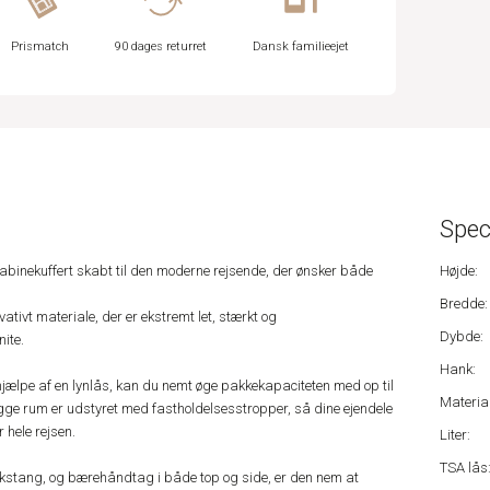
Prismatch
90 dages returret
Dansk familieejet
Spec
abinekuffert skabt til den moderne rejsende, der ønsker både
Højde:
Bredde:
ovativt materiale, der er ekstremt let, stærkt og
Dybde:
ite.
Hank:
jælpe af en lynlås, kan du nemt øge pakkekapaciteten med op til
Material
gge rum er udstyret med fastholdelsesstropper, så dine ejendele
 hele rejsen.
Liter:
TSA lås
rækstang, og bærehåndtag i både top og side, er den nem at