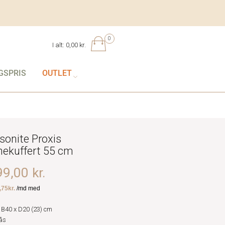
0
I alt:
0,00 kr.
GSPRIS
OUTLET
onite Proxis
nekuffert 55 cm
9,00 kr.
 B40 x D20 (23) cm
ås