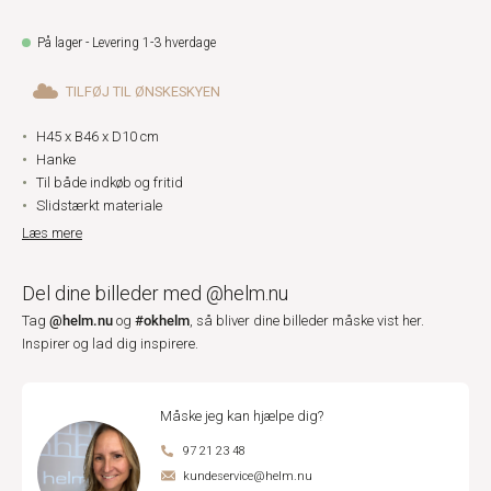
På lager - Levering 1-3 hverdage
TILFØJ TIL ØNSKESKYEN
H45 x B46 x D10 cm
Hanke
Til både indkøb og fritid
Slidstærkt materiale
Læs mere
Del dine billeder med @helm.nu
@helm.nu
#okhelm
Tag
og
, så bliver dine billeder måske vist her.
Inspirer og lad dig inspirere.
Måske jeg kan hjælpe dig?
97 21 23 48
kundeservice@helm.nu