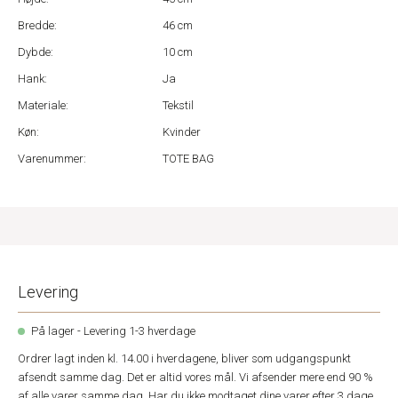
Bredde:
46 cm
Dybde:
10 cm
Hank:
Ja
Materiale:
Tekstil
Køn:
Kvinder
Varenummer:
TOTE BAG
Levering
På lager - Levering 1-3 hverdage
Ordrer lagt inden kl. 14.00 i hverdagene, bliver som udgangspunkt
afsendt samme dag. Det er altid vores mål. Vi afsender mere end 90 %
af alle varer samme dag. Har du ikke modtaget dine varer efter 3 dage,