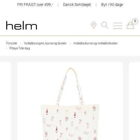
FRI FRAGT over 499,-
Dansk familieejet
Byt i 90 dage
0
Forside
Indkøbsvogne, kurve og tasker
Indkøbskurve og indkøbstasker
Pitaya Tote bag