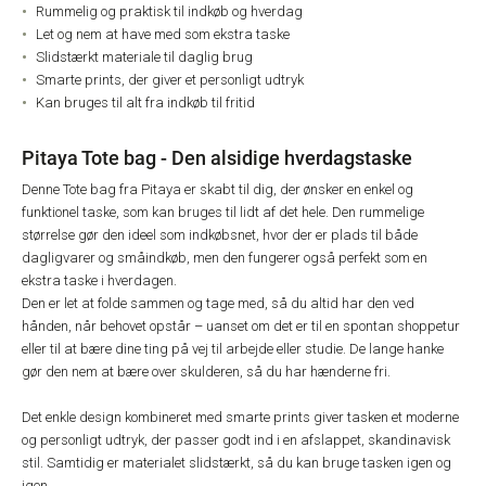
Rummelig og praktisk til indkøb og hverdag
Let og nem at have med som ekstra taske
Slidstærkt materiale til daglig brug
Smarte prints, der giver et personligt udtryk
Kan bruges til alt fra indkøb til fritid
Pitaya Tote bag - Den alsidige hverdagstaske
Denne Tote bag fra Pitaya er skabt til dig, der ønsker en enkel og
funktionel taske, som kan bruges til lidt af det hele. Den rummelige
størrelse gør den ideel som indkøbsnet, hvor der er plads til både
dagligvarer og småindkøb, men den fungerer også perfekt som en
ekstra taske i hverdagen.
Den er let at folde sammen og tage med, så du altid har den ved
hånden, når behovet opstår – uanset om det er til en spontan shoppetur
eller til at bære dine ting på vej til arbejde eller studie. De lange hanke
gør den nem at bære over skulderen, så du har hænderne fri.
Det enkle design kombineret med smarte prints giver tasken et moderne
og personligt udtryk, der passer godt ind i en afslappet, skandinavisk
stil. Samtidig er materialet slidstærkt, så du kan bruge tasken igen og
igen.