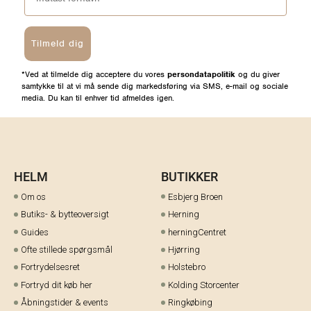
Tilmeld dig
*Ved at tilmelde dig acceptere du vores
persondatapolitik
og du giver
samtykke til at vi må sende dig markedsføring via SMS, e-mail og sociale
media. Du kan til enhver tid afmeldes igen.
HELM
BUTIKKER
Om os
Esbjerg Broen
Butiks- & bytteoversigt
Herning
Guides
herningCentret
Ofte stillede spørgsmål
Hjørring
Fortrydelsesret
Holstebro
Fortryd dit køb her
Kolding Storcenter
Åbningstider & events
Ringkøbing