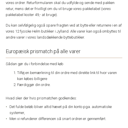
vores ordrer. Returformularen skal du udfylde og sende med pakken
retur, mens det er frivilligt om du vil bruge vores pakkelabel (vores
pakkelabel koster 49,- at bruge).
Du kan selvfølgelig også spare fragten ved at bytte eller returnere i en af
vores 12 fysiske Helm butikker i Jylland. Alle varer kan også ombyttes til
andre varer i vores landsdækkende byttebutikker.
Europæisk prismatch på alle varer
Sådan gør du i forbindelse med køb
Tilføj en bemærkning til din ordre med direkte link til hvor varen
kan købes billigere
Færdiggør din ordre.
Hvad sker der hvis prismatchen godkendes:
Det fulde beløb bliver altid hævet på din konto pga. automatiske
systemer,
Men vi refunderer differencen så snart ordren er gennemført.