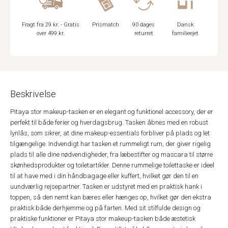
Fragt fra 29 kr. - Gratis
Prismatch
90 dages
Dansk
over 499 kr.
returret
familieejet
Beskrivelse
Pitaya stor makeup-tasken er en elegant og funktionel accessory, der er
perfekt til både ferier og hverdagsbrug. Tasken åbnes med en robust
lynlås, som sikrer, at dine makeup-essentials forbliver på plads og let
tilgængelige. Indvendigt har tasken et rummeligt rum, der giver rigelig
plads til alle dine nødvendigheder, fra læbestifter og mascara til større
skønhedsprodukter og toiletartikler. Denne rummelige toilettaske er ideel
til at have med i din håndbagage eller kuffert, hvilket gør den til en
uundværlig rejsepartner. Tasken er udstyret med en praktisk hank i
toppen, så den nemt kan bæres eller hænges op, hvilket gør den ekstra
praktisk både derhjemme og på farten. Med sit stilfulde design og
praktiske funktioner er Pitaya stor makeup-tasken både æstetisk