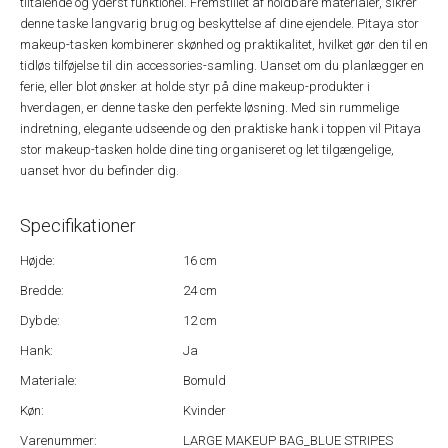
tiltalende og yderst funktionel. Fremstillet af holdbare materialer, sikrer
denne taske langvarig brug og beskyttelse af dine ejendele. Pitaya stor
makeup-tasken kombinerer skønhed og praktikalitet, hvilket gør den til en
tidløs tilføjelse til din accessories-samling. Uanset om du planlægger en
ferie, eller blot ønsker at holde styr på dine makeup-produkter i
hverdagen, er denne taske den perfekte løsning. Med sin rummelige
indretning, elegante udseende og den praktiske hank i toppen vil Pitaya
stor makeup-tasken holde dine ting organiseret og let tilgængelige,
uanset hvor du befinder dig.
Specifikationer
Højde:
16 cm
Bredde:
24 cm
Dybde:
12 cm
Hank:
Ja
Materiale:
Bomuld
Køn:
Kvinder
Varenummer:
LARGE MAKEUP BAG_BLUE STRIPES