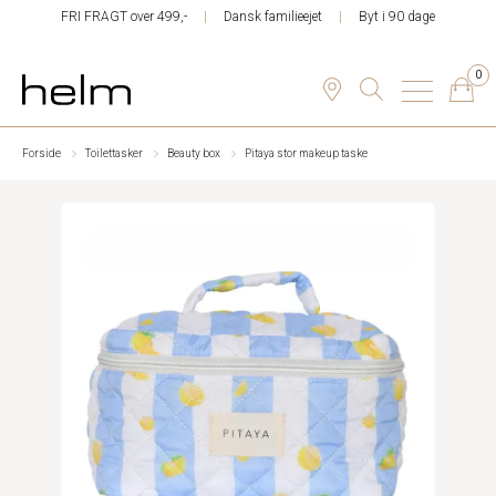
FRI FRAGT over 499,-
Dansk familieejet
Byt i 90 dage
0
Forside
Toilettasker
Beauty box
Pitaya stor makeup taske