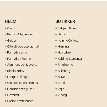
HELM
BUTIKKER
Om os
Esbjerg Broen
Butiks- & bytteoversigt
Herning
Guides
herningCentret
Ofte stillede spørgsmål
Hjørring
Fortrydelsesret
Holstebro
Fortryd dit køb her
Kolding Storcenter
Åbningstider & events
Ringkøbing
Black Friday
Silkeborg
Ledige stillinger
Skive
Om cookies på helm.nu
Varde
Handelsbetingelser
Vejle
Gavekort
Viborg
Cookie-præferencer