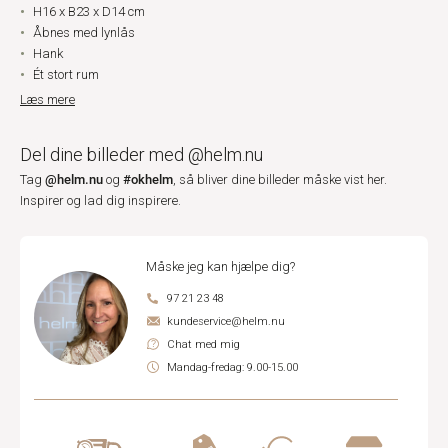
H16 x B23 x D14 cm
Åbnes med lynlås
Hank
Ét stort rum
Læs mere
Del dine billeder med @helm.nu
@helm.nu
#okhelm
Tag
og
, så bliver dine billeder måske vist her.
Inspirer og lad dig inspirere.
Måske jeg kan hjælpe dig?
97 21 23 48
kundeservice@helm.nu
Chat med mig
Mandag-fredag: 9.00-15.00