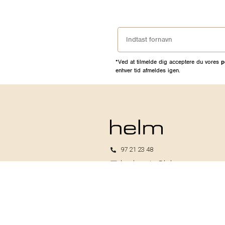
*Ved at tilmelde dig acceptere du vores
p
enhver tid afmeldes igen.
97 21 23 48
kundeservice@helm.nu
Mandag-fredag: 9.00-15.00
Helm I/S
CVR: 33739370