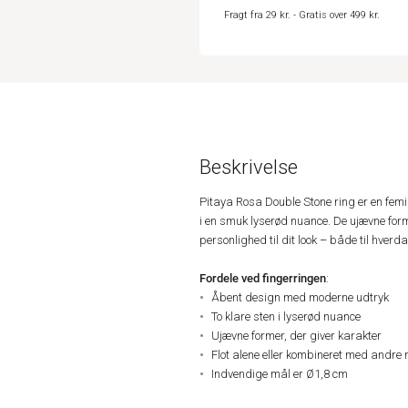
Fragt fra 29 kr. - Gratis over 499 kr.
Beskrivelse
Pitaya Rosa Double Stone ring er en femi
i en smuk lyserød nuance. De ujævne forme
personlighed til dit look – både til hverda
Fordele ved fingerringen
:
Åbent design med moderne udtryk
To klare sten i lyserød nuance
Ujævne former, der giver karakter
Flot alene eller kombineret med andre 
Indvendige mål er Ø1,8 cm