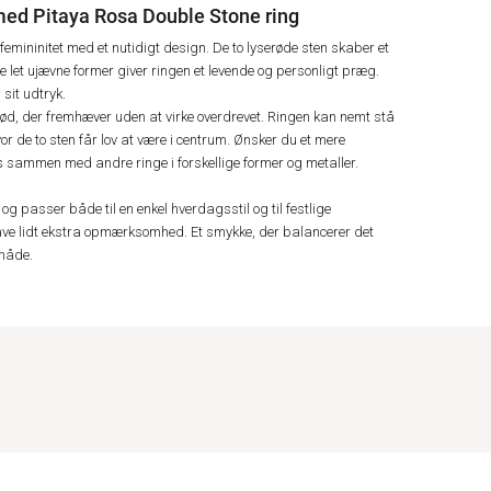
med Pitaya Rosa Double Stone ring
emininitet med et nutidigt design. De to lyserøde sten skaber et
 let ujævne former giver ringen et levende og personligt præg.
sit udtryk.
t glød, der fremhæver uden at virke overdrevet. Ringen kan nemt stå
or de to sten får lov at være i centrum. Ønsker du et mere
es sammen med andre ringe i forskellige former og metaller.
og passer både til en enkel hverdagsstil og til festlige
ave lidt ekstra opmærksomhed. Et smykke, der balancerer det
 måde.