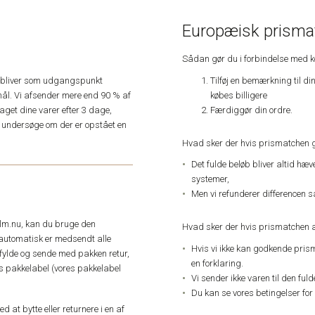
Europæisk prismat
Sådan gør du i forbindelse med 
Tilføj en bemærkning til di
e, bliver som udgangspunkt
købes billigere
ål. Vi afsender mere end 90 % af
Færdiggør din ordre.
get dine varer efter 3 dage,
an undersøge om der er opstået en
Hvad sker der hvis prismatchen 
Det fulde beløb bliver altid hæ
systemer,
Men vi refunderer differencen s
elm.nu, kan du bruge den
Hvad sker der hvis prismatchen a
automatisk er medsendt alle
Hvis vi ikke kan godkende pris
dfylde og sende med pakken retur,
en forklaring.
res pakkelabel (vores pakkelabel
Vi sender ikke varen til den ful
Du kan se vores betingelser for
 at bytte eller returnere i en af