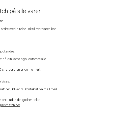
ch på alle varer
køb
n ordre med direkte link til hvor varen kan
godkendes:
vet på din konto pga. automatiske
å snart ordren er gennemført.
fvises:
matchen, bliver du kontaktet på mail med
de pris, uden din godkendelse.
prismatch her
.