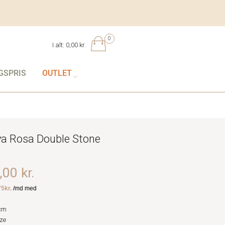
0
I alt:
0,00 kr.
GSPRIS
OUTLET
ya Rosa Double Stone
00 kr.
cm
ze