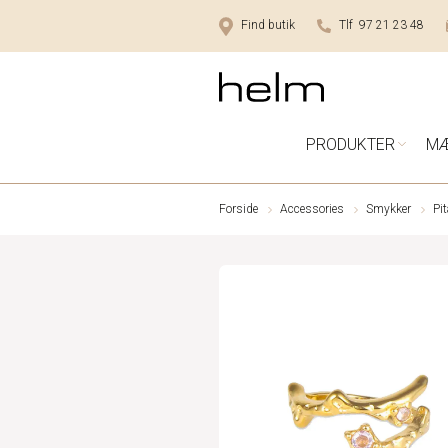
Find butik
Tlf 97 21 23 48
PRODUKTER
M
Forside
Accessories
Smykker
Pi