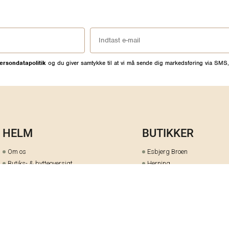
ersondatapolitik
og du giver samtykke til at vi må sende dig markedsføring via SMS,
HELM
BUTIKKER
Om os
Esbjerg Broen
Butiks- & bytteoversigt
Herning
Guides
herningCentret
Ofte stillede spørgsmål
Hjørring
Fortrydelsesret
Holstebro
Fortryd dit køb her
Kolding Storcenter
Åbningstider & events
Ringkøbing