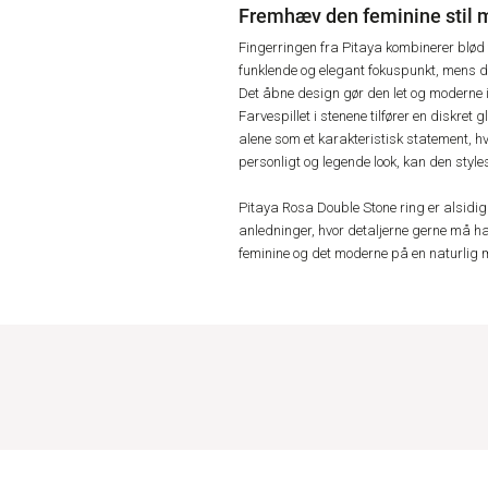
Fremhæv den feminine stil 
Fingerringen fra Pitaya kombinerer blød f
funklende og elegant fokuspunkt, mens de
Det åbne design gør den let og moderne i 
Farvespillet i stenene tilfører en diskre
alene som et karakteristisk statement, hv
personligt og legende look, kan den styl
Pitaya Rosa Double Stone ring er alsidig 
anledninger, hvor detaljerne gerne må h
feminine og det moderne på en naturlig