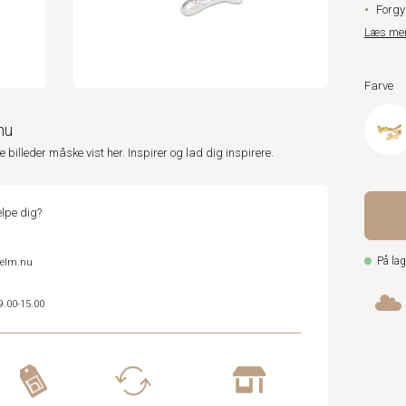
Forgy
Læs me
Farve
nu
ne billeder måske vist her. Inspirer og lad dig inspirere.
lpe dig?
På lag
helm.nu
9.00-15.00