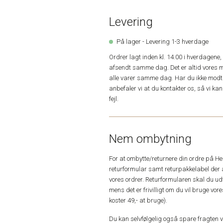
Levering
På lager - Levering 1-3 hverdage
Ordrer lagt inden kl. 14.00 i hverdagen
afsendt samme dag. Det er altid vores m
alle varer samme dag. Har du ikke modta
anbefaler vi at du kontakter os, så vi k
fejl.
Nem ombytning
For at ombytte/returnere din ordre på H
returformular samt returpakkelabel der 
vores ordrer. Returformularen skal du u
mens det er frivilligt om du vil bruge vo
koster 49,- at bruge).
Du kan selvfølgelig også spare fragten ved