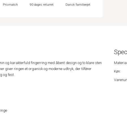
Prismatch
90 dages returret
Dansk familieejet
Spec
nin og karakterfuld fingerring med åbent design og to klare sten
Material
r giver ringen et organisk og moderne udtryk, der tilfører
Køn:
g og fest.
Varenu
ringe