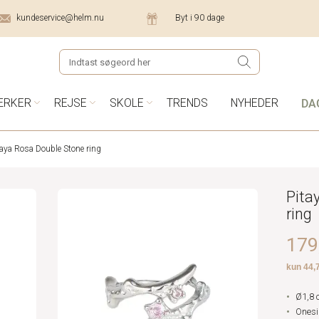
kundeservice@helm.nu
Byt i 90 dage
DA
ÆRKER
REJSE
SKOLE
TRENDS
NYHEDER
taya Rosa Double Stone ring
Pita
ring
179,
Ø1,8 
Onesi