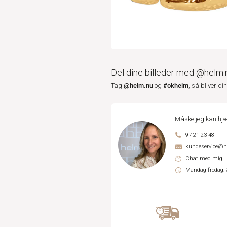
Del dine billeder med @helm.
@helm.nu
#okhelm
Tag
og
, så bliver di
Måske jeg kan hjæ
97 21 23 48
kundeservice@
Chat med mig
Mandag-fredag: 