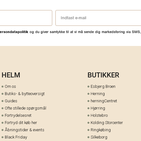
ersondatapolitik
og du giver samtykke til at vi må sende dig markedsføring via SMS,
HELM
BUTIKKER
Om os
Esbjerg Broen
Butiks- & bytteoversigt
Herning
Guides
herningCentret
Ofte stillede spørgsmål
Hjørring
Fortrydelsesret
Holstebro
Fortryd dit køb her
Kolding Storcenter
Åbningstider & events
Ringkøbing
Black Friday
Silkeborg