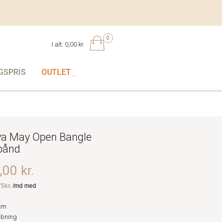
0
I alt:
0,00 kr.
GSPRIS
OUTLET
ya May Open Bangle
bånd
00 kr.
cm
åbning