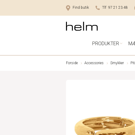
Find butik
Tlf 97 21 23 48
PRODUKTER
M
Forside
Accessories
Smykker
Pi