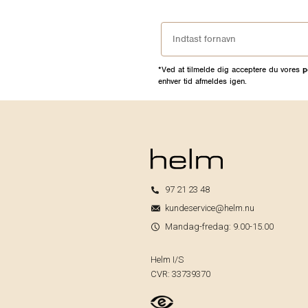
*Ved at tilmelde dig acceptere du vores
p
enhver tid afmeldes igen.
97 21 23 48
kundeservice@helm.nu
Mandag-fredag: 9.00-15.00
Helm I/S
CVR: 33739370