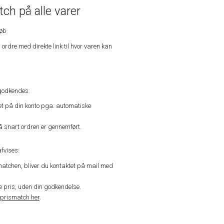
ch på alle varer
køb
n ordre med direkte link til hvor varen kan
godkendes:
vet på din konto pga. automatiske
å snart ordren er gennemført.
fvises:
matchen, bliver du kontaktet på mail med
de pris, uden din godkendelse.
prismatch her
.