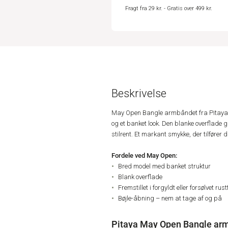
Fragt fra 29 kr. - Gratis over 499 kr.
Beskrivelse
May Open Bangle armbåndet fra Pitaya e
og et banket look. Den blanke overflade gi
stilrent. Et markant smykke, der tilfører d
Fordele ved May Open:
Bred model med banket struktur
Blank overflade
Fremstillet i forgyldt eller forsølvet rustf
Bøjle-åbning – nem at tage af og på
Pitaya May Open Bangle arm