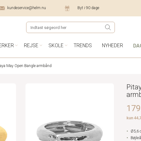
kundeservice@helm.nu
Byt i 90 dage
DA
ÆRKER
REJSE
SKOLE
TRENDS
NYHEDER
taya May Open Bangle armbånd
Pita
arm
179,
Ø5,6 
Bøjle