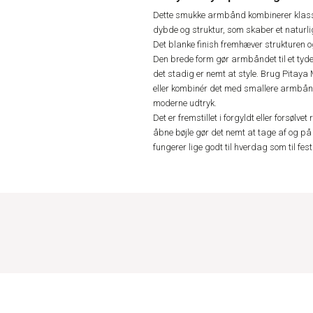
Dette smukke armbånd kombinerer klassi
dybde og struktur, som skaber et naturlig
Det blanke finish fremhæver strukturen og
Den brede form gør armbåndet til et tyde
det stadig er nemt at style. Brug Pitay
eller kombinér det med smallere armbånd i
moderne udtryk.
Det er fremstillet i forgyldt eller forsølv
åbne bøjle gør det nemt at tage af og på
fungerer lige godt til hverdag som til fest