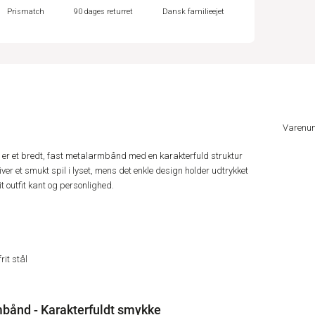
Prismatch
90 dages returret
Dansk familieejet
Varenu
r et bredt, fast metalarmbånd med en karakterfuld struktur
ver et smukt spil i lyset, mens det enkle design holder udtrykket
it outfit kant og personlighed.
rit stål
bånd - Karakterfuldt smykke