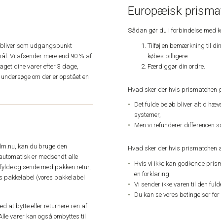
Europæisk prismat
Sådan gør du i forbindelse med 
Tilføj en bemærkning til di
e, bliver som udgangspunkt
købes billigere
ål. Vi afsender mere end 90 % af
Færdiggør din ordre.
get dine varer efter 3 dage,
an undersøge om der er opstået en
Hvad sker der hvis prismatchen 
Det fulde beløb bliver altid hæ
systemer,
Men vi refunderer differencen s
elm.nu, kan du bruge den
Hvad sker der hvis prismatchen a
automatisk er medsendt alle
Hvis vi ikke kan godkende pris
dfylde og sende med pakken retur,
en forklaring.
res pakkelabel (vores pakkelabel
Vi sender ikke varen til den ful
Du kan se vores betingelser for
 at bytte eller returnere i en af
Alle varer kan også ombyttes til