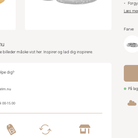
Forgyl
Læs me
Farve
nu
ne billeder måske vist her. Inspirer og lad dig inspirere.
lpe dig?
På lag
helm.nu
9.00-15.00