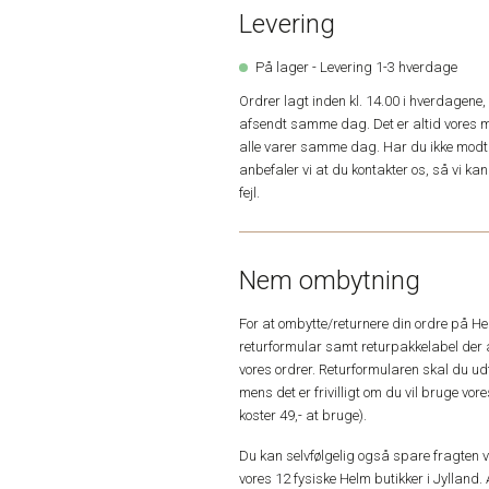
Levering
På lager - Levering 1-3 hverdage
Ordrer lagt inden kl. 14.00 i hverdagen
afsendt samme dag. Det er altid vores m
alle varer samme dag. Har du ikke modta
anbefaler vi at du kontakter os, så vi k
fejl.
Nem ombytning
For at ombytte/returnere din ordre på H
returformular samt returpakkelabel der 
vores ordrer. Returformularen skal du u
mens det er frivilligt om du vil bruge vo
koster 49,- at bruge).
Du kan selvfølgelig også spare fragten ved
vores 12 fysiske Helm butikker i Jylland. 