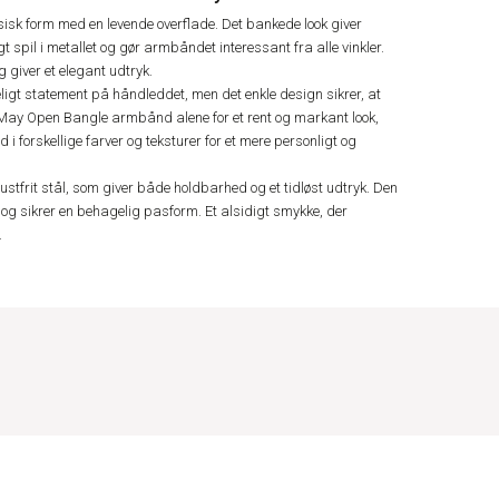
sk form med en levende overflade. Det bankede look giver
t spil i metallet og gør armbåndet interessant fra alle vinkler.
 giver et elegant udtryk.
ligt statement på håndleddet, men det enkle design sikrer, at
a May Open Bangle armbånd alene for et rent og markant look,
 forskellige farver og teksturer for et mere personligt og
et rustfrit stål, som giver både holdbarhed og et tidløst udtryk. Den
 og sikrer en behagelig pasform. Et alsidigt smykke, der
.