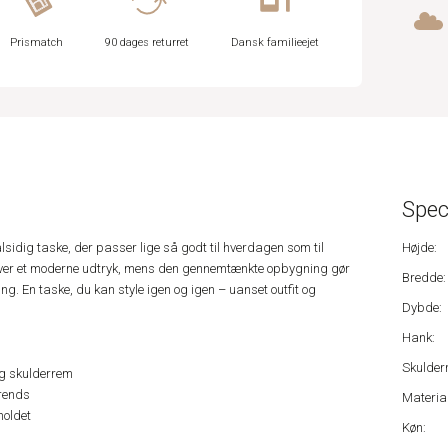
Prismatch
90 dages returret
Dansk familieejet
Spec
alsidig taske, der passer lige så godt til hverdagen som til
Højde:
n giver et moderne udtryk, mens den gennemtænkte opbygning gør
Bredde:
ing. En taske, du kan style igen og igen – uanset outfit og
Dybde:
Hank:
Skulder
ig skulderrem
trends
Material
holdet
Køn: