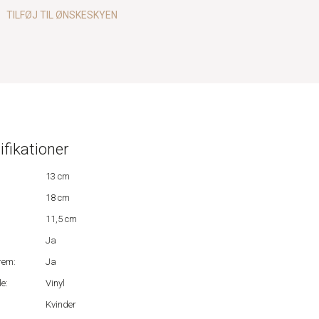
TILFØJ TIL ØNSKESKYEN
ifikationer
13 cm
18 cm
11,5 cm
Ja
rem:
Ja
e:
Vinyl
Kvinder