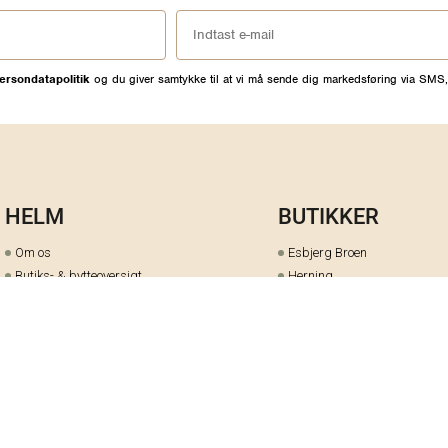
ersondatapolitik
og du giver samtykke til at vi må sende dig markedsføring via SMS,
HELM
BUTIKKER
Om os
Esbjerg Broen
Butiks- & bytteoversigt
Herning
Guides
herningCentret
Ofte stillede spørgsmål
Hjørring
Fortrydelsesret
Holstebro
Fortryd dit køb her
Kolding Storcenter
Åbningstider & events
Ringkøbing
Black Friday
Silkeborg
Ledige stillinger
Skive