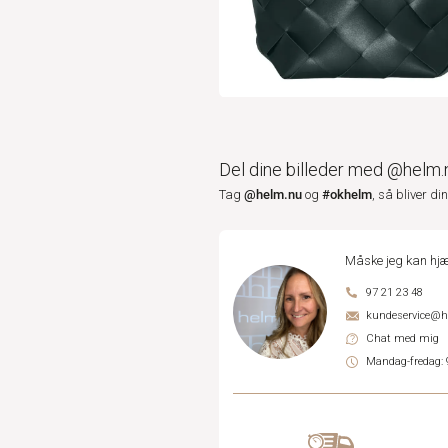
Del dine billeder med @helm.
@helm.nu
#okhelm
Tag
og
, så bliver di
Måske jeg kan hjæ
97 21 23 48
kundeservice@
Chat med mig
Mandag-fredag: 