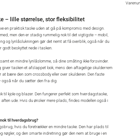
Varenu
 lille størrelse, stor fleksibilitet
 have en praktisk taske uden at gå på kompromis med design.
e med, men den er stadig rummelig nok til det vigtigste – mobil,
g og lynlåslukningen gør det nemt at få overblik, også når du
r godt beskyttet nede i tasken.
samt en mindre lynlåslomme, så dine småting ikke forsvinder.
 giver tasken et afslappet look, mens den aftagelige skulderrem
r at bære den som crossbody eller over skulderen. Den faste
– også når du sætter den fra dig.
ik til kjole og blazer. Den fungerer perfekt som hverdagstaske,
 en aften ude. Hvis du ønsker mere plads, findes modellen også i
 nok til hverdagsbrug?
dagsbrug, hvis du foretrækker en mindre taske. Den har plads til
og nøgler, og den smarte indretning gør den nem at bruge i en