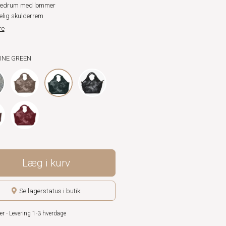
vedrum med lommer
elig skulderrem
re
PINE GREEN
Læg i kurv
Se lagerstatus i butik
er - Levering 1-3 hverdage