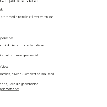
ch på alle varer
køb
n ordre med direkte link til hvor varen kan
godkendes:
vet på din konto pga. automatiske
å snart ordren er gennemført.
fvises:
matchen, bliver du kontaktet på mail med
de pris, uden din godkendelse.
prismatch her
.