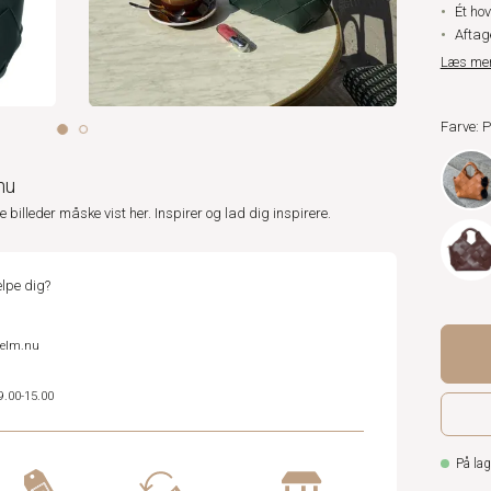
Ét ho
Aftag
Læs me
Farve: 
nu
ne billeder måske vist her. Inspirer og lad dig inspirere.
lpe dig?
helm.nu
9.00-15.00
På lag