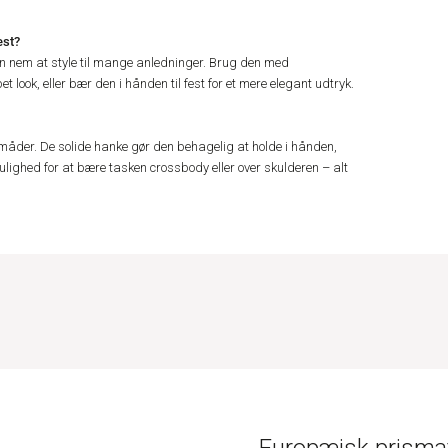
est?
n nem at style til mange anledninger. Brug den med
 look, eller bær den i hånden til fest for et mere elegant udtryk.
måder. De solide hanke gør den behagelig at holde i hånden,
ighed for at bære tasken crossbody eller over skulderen – alt