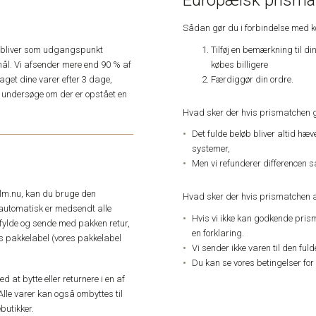
Europæisk prismat
Sådan gør du i forbindelse med 
Tilføj en bemærkning til di
e, bliver som udgangspunkt
købes billigere
ål. Vi afsender mere end 90 % af
Færdiggør din ordre.
get dine varer efter 3 dage,
an undersøge om der er opstået en
Hvad sker der hvis prismatchen 
Det fulde beløb bliver altid hæ
systemer,
Men vi refunderer differencen s
elm.nu, kan du bruge den
Hvad sker der hvis prismatchen a
automatisk er medsendt alle
Hvis vi ikke kan godkende pris
dfylde og sende med pakken retur,
en forklaring.
res pakkelabel (vores pakkelabel
Vi sender ikke varen til den ful
Du kan se vores betingelser for
 at bytte eller returnere i en af
Alle varer kan også ombyttes til
butikker.