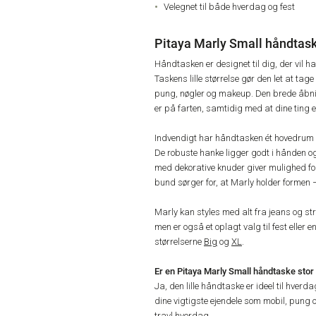
Velegnet til både hverdag og fest
Pitaya Marly Small håndtaske –
Håndtasken er designet til dig, der vil
Taskens lille størrelse gør den let at tag
pung, nøgler og makeup. Den brede åbnin
er på farten, samtidig med at dine ting e
Indvendigt har håndtasken ét hovedrum 
De robuste hanke ligger godt i hånden og
med dekorative knuder giver mulighed fo
bund sørger for, at Marly holder formen 
Marly kan styles med alt fra jeans og str
men er også et oplagt valg til fest eller
størrelserne
Big
og
XL
.
Er en Pitaya Marly Small håndtaske stor
Ja, den lille håndtaske er ideel til hver
dine vigtigste ejendele som mobil, pung 
travl hverdag.