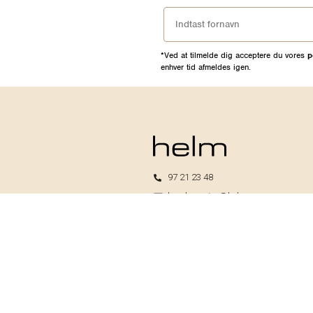
*Ved at tilmelde dig acceptere du vores
p
enhver tid afmeldes igen.
97 21 23 48
kundeservice@helm.nu
Mandag-fredag: 9.00-15.00
Helm I/S
CVR: 33739370