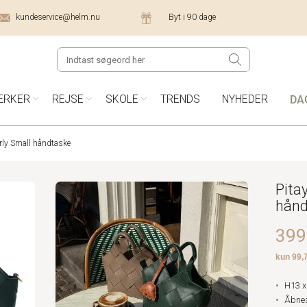
kundeservice@helm.nu
Byt i 90 dage
DA
ÆRKER
REJSE
SKOLE
TRENDS
NYHEDER
rly Small håndtaske
Pita
hånd
399,
H13 x
Åbnes