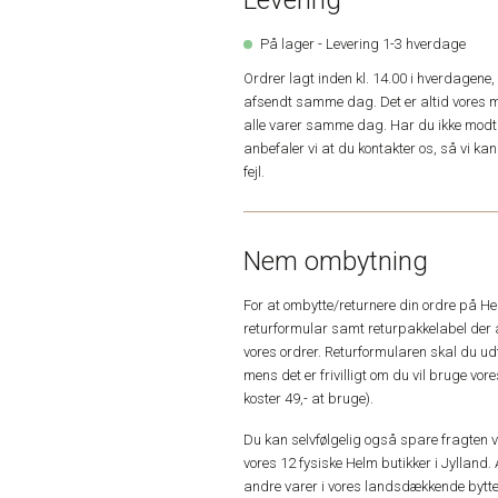
Levering
På lager - Levering 1-3 hverdage
Ordrer lagt inden kl. 14.00 i hverdagen
afsendt samme dag. Det er altid vores m
alle varer samme dag. Har du ikke modta
anbefaler vi at du kontakter os, så vi k
fejl.
Nem ombytning
For at ombytte/returnere din ordre på H
returformular samt returpakkelabel der 
vores ordrer. Returformularen skal du u
mens det er frivilligt om du vil bruge vo
koster 49,- at bruge).
Du kan selvfølgelig også spare fragten ved
vores 12 fysiske Helm butikker i Jylland. 
andre varer i vores landsdækkende bytte