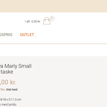
0
I alt:
0,00 kr.
GSPRIS
OUTLET
ya Marly Small
taske
00 kr.
 B18 x D11,5 cm
 med lynlås