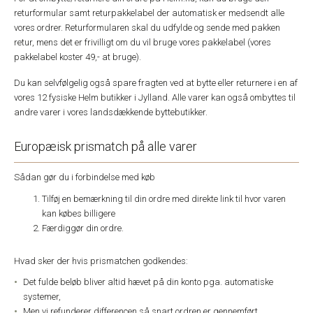
returformular samt returpakkelabel der automatisk er medsendt alle
vores ordrer. Returformularen skal du udfylde og sende med pakken
retur, mens det er frivilligt om du vil bruge vores pakkelabel (vores
pakkelabel koster 49,- at bruge).
Du kan selvfølgelig også spare fragten ved at bytte eller returnere i en af
vores 12 fysiske Helm butikker i Jylland. Alle varer kan også ombyttes til
andre varer i vores landsdækkende byttebutikker.
Europæisk prismatch på alle varer
Sådan gør du i forbindelse med køb
Tilføj en bemærkning til din ordre med direkte link til hvor varen
kan købes billigere
Færdiggør din ordre.
Hvad sker der hvis prismatchen godkendes:
Det fulde beløb bliver altid hævet på din konto pga. automatiske
systemer,
Men vi refunderer differencen så snart ordren er gennemført.