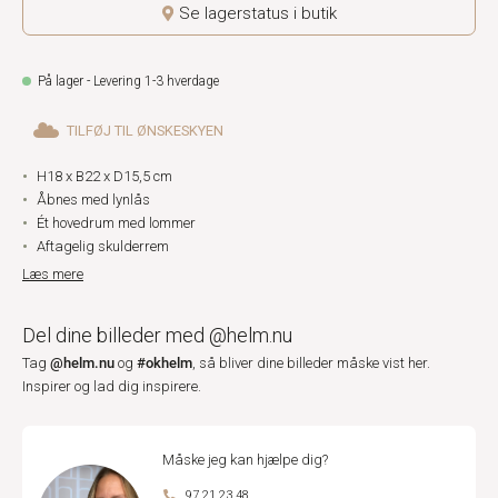
Se lagerstatus i butik
På lager - Levering 1-3 hverdage
TILFØJ TIL ØNSKESKYEN
H18 x B22 x D15,5 cm
Åbnes med lynlås
Ét hovedrum med lommer
Aftagelig skulderrem
Læs mere
Del dine billeder med @helm.nu
@helm.nu
#okhelm
Tag
og
, så bliver dine billeder måske vist her.
Inspirer og lad dig inspirere.
Måske jeg kan hjælpe dig?
97 21 23 48