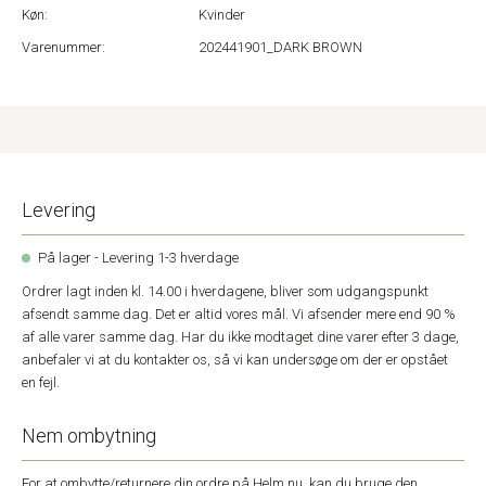
Køn:
Kvinder
Varenummer:
202441901_DARK BROWN
Levering
På lager - Levering 1-3 hverdage
Ordrer lagt inden kl. 14.00 i hverdagene, bliver som udgangspunkt
afsendt samme dag. Det er altid vores mål. Vi afsender mere end 90 %
af alle varer samme dag. Har du ikke modtaget dine varer efter 3 dage,
anbefaler vi at du kontakter os, så vi kan undersøge om der er opstået
en fejl.
Nem ombytning
For at ombytte/returnere din ordre på Helm.nu, kan du bruge den