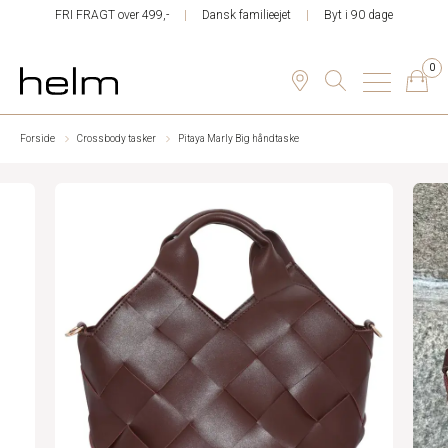
FRI FRAGT over 499,-
Dansk familieejet
Byt i 90 dage
0
Forside
Crossbody tasker
Pitaya Marly Big håndtaske