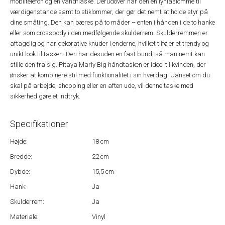
mobiltelefon og en vandflaske. Derudover har den en lynlåslomme til
værdigenstande samt to stiklommer, der gør det nemt at holde styr på
dine småting. Den kan bæres på to måder – enten i hånden i de to hanke
eller som crossbody i den medfølgende skulderrem. Skulderremmen er
aftagelig og har dekorative knuder i enderne, hvilket tilføjer et trendy og
unikt look til tasken. Den har desuden en fast bund, så man nemt kan
stille den fra sig. Pitaya Marly Big håndtasken er ideel til kvinden, der
ønsker at kombinere stil med funktionalitet i sin hverdag. Uanset om du
skal på arbejde, shopping eller en aften ude, vil denne taske med
sikkerhed gøre et indtryk.
Specifikationer
Højde:
18 cm
Bredde:
22 cm
Dybde:
15,5 cm
Hank:
Ja
Skulderrem:
Ja
Materiale:
Vinyl