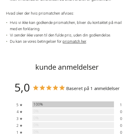
Hvad sker der hvis prismatchen afvises:
Hvis vi ikke kan godkende prismatchen, bliver du kontaktet på mail
med en forklaring.
Vi sender ikke varen til den fulde pris, uden din godkendelse.
Du kan se vores betingelser for
prismatch her
.
kunde anmeldelser
5,0
Baseret på 1 anmeldelser
100%
5 ★
1
0%
4 ★
0
0%
3 ★
0
0%
2 ★
0
0%
1 ★
0