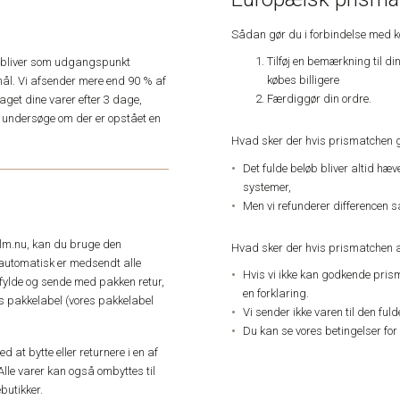
Sådan gør du i forbindelse med 
Tilføj en bemærkning til di
e, bliver som udgangspunkt
købes billigere
ål. Vi afsender mere end 90 % af
Færdiggør din ordre.
get dine varer efter 3 dage,
an undersøge om der er opstået en
Hvad sker der hvis prismatchen 
Det fulde beløb bliver altid hæ
systemer,
Men vi refunderer differencen s
elm.nu, kan du bruge den
Hvad sker der hvis prismatchen a
automatisk er medsendt alle
Hvis vi ikke kan godkende pris
dfylde og sende med pakken retur,
en forklaring.
res pakkelabel (vores pakkelabel
Vi sender ikke varen til den ful
Du kan se vores betingelser for
 at bytte eller returnere i en af
Alle varer kan også ombyttes til
butikker.