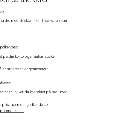
køb
n ordre med direkte link til hvor varen kan
godkendes:
vet på din konto pga. automatiske
å snart ordren er gennemført.
fvises:
matchen, bliver du kontaktet på mail med
de pris, uden din godkendelse.
prismatch her
.