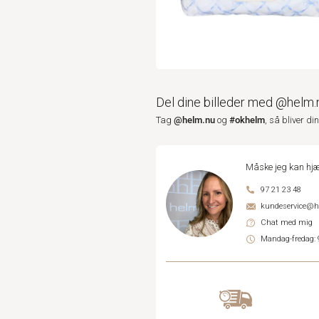
Del dine billeder med @helm.
@helm.nu
#okhelm
Tag
og
, så bliver di
Måske jeg kan hjæ
97 21 23 48
kundeservice@
Chat med mig
Mandag-fredag: 