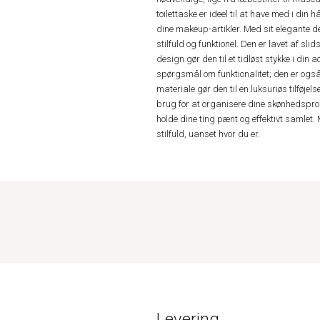
toilettaske er ideel til at have med i din 
dine makeup-artikler. Med sit elegante 
stilfuld og funktionel. Den er lavet af sl
design gør den til et tidløst stykke i din
spørgsmål om funktionalitet; den er også 
materiale gør den til en luksuriøs tilføjel
brug for at organisere dine skønhedsprod
holde dine ting pænt og effektivt samlet
stilfuld, uanset hvor du er.
Levering