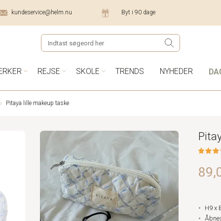
kundeservice@helm.nu
Byt i 90 dage
DA
ÆRKER
REJSE
SKOLE
TRENDS
NYHEDER
Pitaya lille makeup taske
Pita
89,0
H9 x 
Åbnes