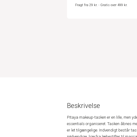
Fragt fra 29 kr. - Gratis over 499 kr.
Beskrivelse
Pitaya makeup-tasken er en lille, men yde
essentials organiseret. Tasken åbnes med 
er let tilgængelige. Indvendigt består tas
nødvendige, lige fra læbestifter til m