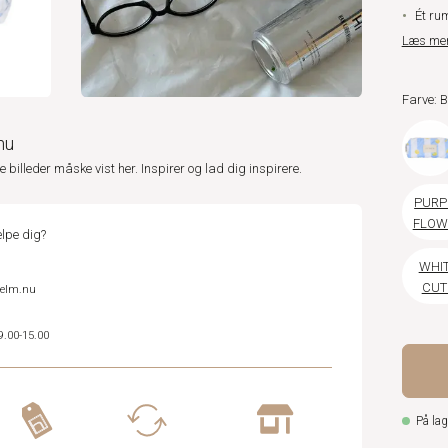
Ét ru
Læs me
Farve:
nu
ne billeder måske vist her. Inspirer og lad dig inspirere.
PURP
FLOW
lpe dig?
WHI
CUT
helm.nu
FLOW
9.00-15.00
På lag