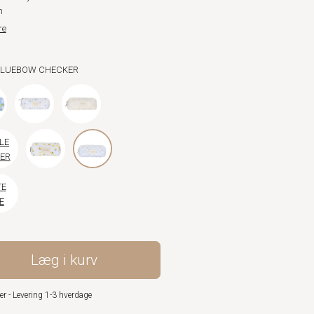
m
re
 BLUEBOW CHECKER
LE
ER
TE
E
ER
Læg i kurv
er - Levering 1-3 hverdage