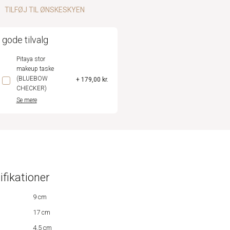
TILFØJ TIL ØNSKESKYEN
 gode tilvalg
Pitaya stor
makeup taske
(BLUEBOW
+ 179,00 kr.
CHECKER)
Se mere
ifikationer
9 cm
17 cm
4,5 cm