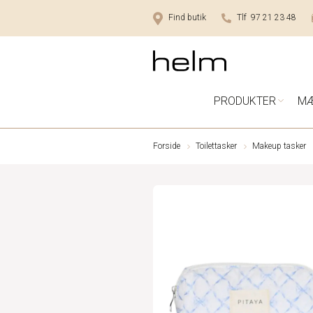
Find butik
Tlf 97 21 23 48
PRODUKTER
M
Forside
Toilettasker
Makeup tasker