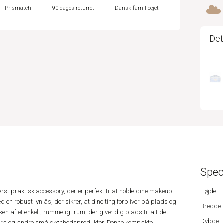
Prismatch
90 dages returret
Dansk familieejet
Det
Spec
rst praktisk accessory, der er perfekt til at holde dine makeup-
Højde:
en robust lynlås, der sikrer, at dine ting forbliver på plads og
Bredde:
ken af et enkelt, rummeligt rum, der giver dig plads til alt det
Dybde:
ascara og andre små skønhedsprodukter. Denne kompakte