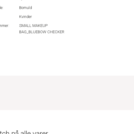
e:
Bomuld
Kvinder
mmer:
SMALL MAKEUP
BAG_BLUEBOW CHECKER
ch på alle varer