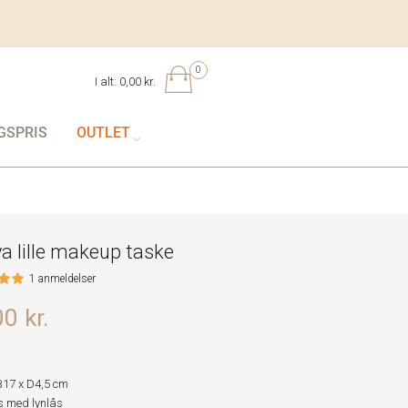
0
I alt:
0,00 kr.
GSPRIS
OUTLET
ya lille makeup taske
1 anmeldelser
0 kr.
B17 x D4,5 cm
 med lynlås