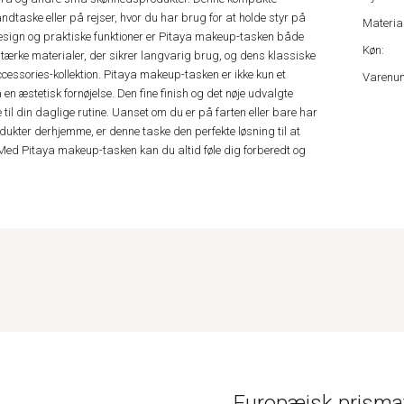
håndtaske eller på rejser, hvor du har brug for at holde styr på
Material
design og praktiske funktioner er Pitaya makeup-tasken både
Køn:
idstærke materialer, der sikrer langvarig brug, og dens klassiske
 accessories-kollektion. Pitaya makeup-tasken er ikke kun et
Varenu
en æstetisk fornøjelse. Den fine finish og det nøje udvalgte
se til din daglige rutine. Uanset om du er på farten eller bare har
ukter derhjemme, er denne taske den perfekte løsning til at
. Med Pitaya makeup-tasken kan du altid føle dig forberedt og
Europæisk prismat