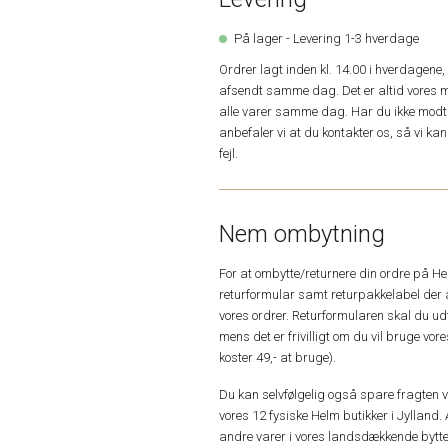
På lager - Levering 1-3 hverdage
Ordrer lagt inden kl. 14.00 i hverdagen
afsendt samme dag. Det er altid vores m
alle varer samme dag. Har du ikke modta
anbefaler vi at du kontakter os, så vi k
fejl.
Nem ombytning
For at ombytte/returnere din ordre på H
returformular samt returpakkelabel der 
vores ordrer. Returformularen skal du u
mens det er frivilligt om du vil bruge vo
koster 49,- at bruge).
Du kan selvfølgelig også spare fragten ved
vores 12 fysiske Helm butikker i Jylland. 
andre varer i vores landsdækkende bytte