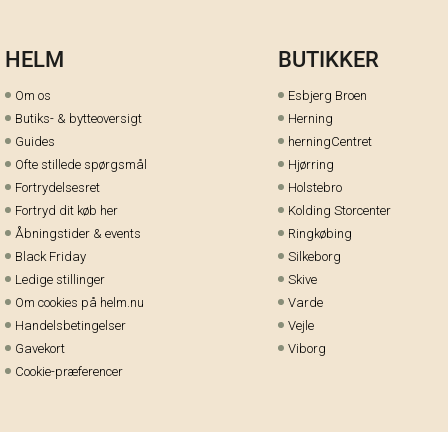
HELM
BUTIKKER
Om os
Esbjerg Broen
Butiks- & bytteoversigt
Herning
Guides
herningCentret
Ofte stillede spørgsmål
Hjørring
Fortrydelsesret
Holstebro
Fortryd dit køb her
Kolding Storcenter
Åbningstider & events
Ringkøbing
Black Friday
Silkeborg
Ledige stillinger
Skive
Om cookies på helm.nu
Varde
Handelsbetingelser
Vejle
Gavekort
Viborg
Cookie-præferencer