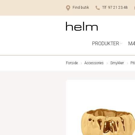
Find butik
Tlf 97 21 23 48
PRODUKTER
M
Forside
Accessories
Smykker
Pi