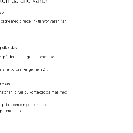
ch på alle varer
køb
n ordre med direkte link til hvor varen kan
godkendes:
vet på din konto pga. automatiske
å snart ordren er gennemført.
fvises:
matchen, bliver du kontaktet på mail med
de pris, uden din godkendelse.
prismatch her
.