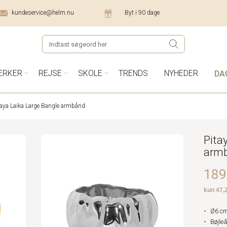
kundeservice@helm.nu
Byt i 90 dage
DA
ÆRKER
REJSE
SKOLE
TRENDS
NYHEDER
taya Laika Large Bangle armbånd
Pita
arm
189,
Ø6 c
Bøjle