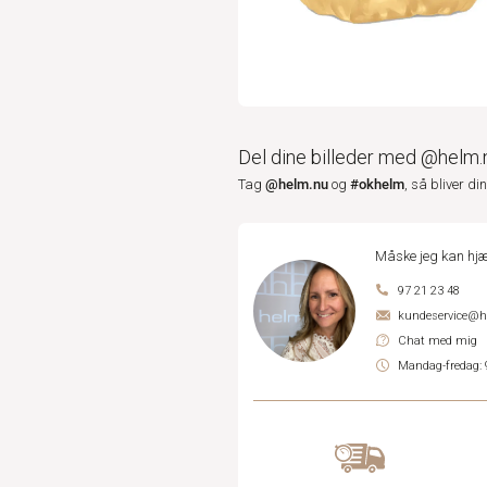
Del dine billeder med @helm.
@helm.nu
#okhelm
Tag
og
, så bliver di
Måske jeg kan hjæ
97 21 23 48
kundeservice@
Chat med mig
Mandag-fredag: 