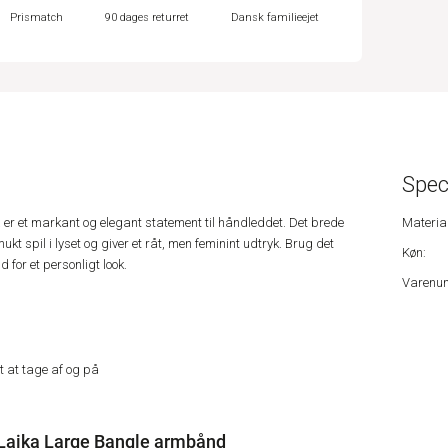
Prismatch
90 dages returret
Dansk familieejet
Spec
r et markant og elegant statement til håndleddet. Det brede
Material
t spil i lyset og giver et råt, men feminint udtryk. Brug det
Køn:
for et personligt look.
Varenu
t at tage af og på
Laika Large Bangle armbånd