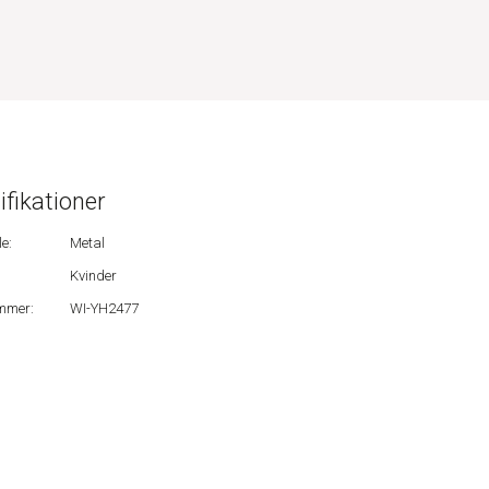
ifikationer
e:
Metal
Kvinder
mmer:
WI-YH2477