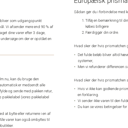
Europæisk prismat
Sådan gør du i forbindelse med 
Tilføj en bemærkning til di
e, bliver som udgangspunkt
købes billigere
ål. Vi afsender mere end 90 % af
Færdiggør din ordre.
get dine varer efter 3 dage,
an undersøge om der er opstået en
Hvad sker der hvis prismatchen 
Det fulde beløb bliver altid hæ
systemer,
Men vi refunderer differencen s
elm.nu, kan du bruge den
Hvad sker der hvis prismatchen a
automatisk er medsendt alle
Hvis vi ikke kan godkende pris
dfylde og sende med pakken retur,
en forklaring.
res pakkelabel (vores pakkelabel
Vi sender ikke varen til den ful
Du kan se vores betingelser for
 at bytte eller returnere i en af
Alle varer kan også ombyttes til
butikker.