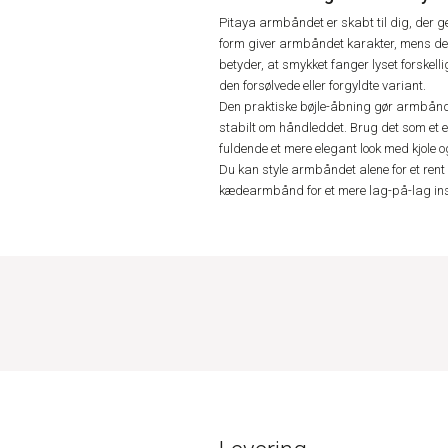
Pitaya armbåndet er skabt til dig, der ger
form giver armbåndet karakter, mens den
betyder, at smykket fanger lyset forskelli
den forsølvede eller forgyldte variant.
Den praktiske bøjle-åbning gør armbåndet
stabilt om håndleddet. Brug det som et enk
fuldende et mere elegant look med kjole o
Du kan style armbåndet alene for et rent
kædearmbånd for et mere lag-på-lag inspi