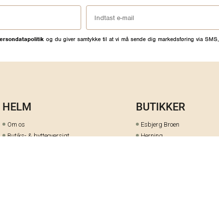
ersondatapolitik
og du giver samtykke til at vi må sende dig markedsføring via SMS,
HELM
BUTIKKER
Om os
Esbjerg Broen
Butiks- & bytteoversigt
Herning
Guides
herningCentret
Ofte stillede spørgsmål
Hjørring
Fortrydelsesret
Holstebro
Fortryd dit køb her
Kolding Storcenter
Åbningstider & events
Ringkøbing
Black Friday
Silkeborg
Ledige stillinger
Skive