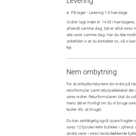
Levering
På lager - Levering 1-3 hverdage
Ordrer lagt inden kl. 14.00 i hverdagen
afsendt samme dag. Det er altid vores m
alle varer samme dag. Har du ikke modta
anbefaler vi at du kontakter os, så vi k
fejl.
Nem ombytning
For at ombytte/returnere din ordre på H
returformular samt returpakkelabel der 
vores ordrer. Returformularen skal du u
mens det er frivilligt om du vil bruge vo
koster 49,- at bruge).
Du kan selvfølgelig også spare fragten ved
vores 12 fysiske Helm butikker i Jylland. 
andre varer i vores landsdækkende bytte