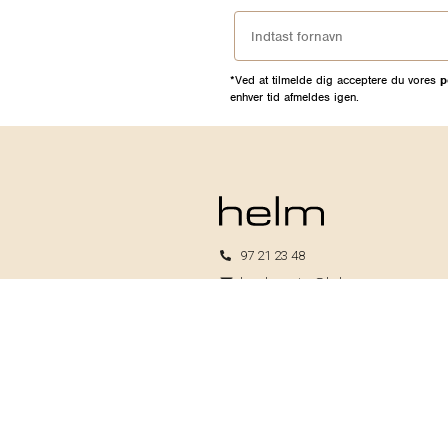
*Ved at tilmelde dig acceptere du vores
p
enhver tid afmeldes igen.
97 21 23 48
kundeservice@helm.nu
Mandag-fredag: 9.00-15.00
Helm I/S
CVR: 33739370