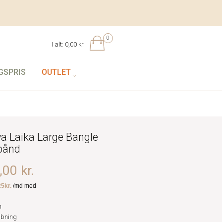
0
I alt:
0,00 kr.
GSPRIS
OUTLET
ya Laika Large Bangle
bånd
00 kr.
m
åbning