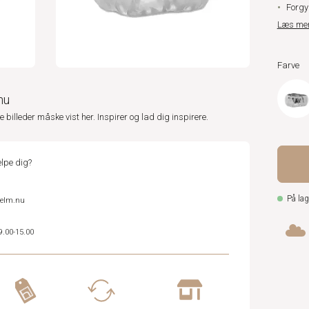
Forgyl
Læs me
Farve
nu
ne billeder måske vist her. Inspirer og lad dig inspirere.
lpe dig?
På lag
helm.nu
9.00-15.00