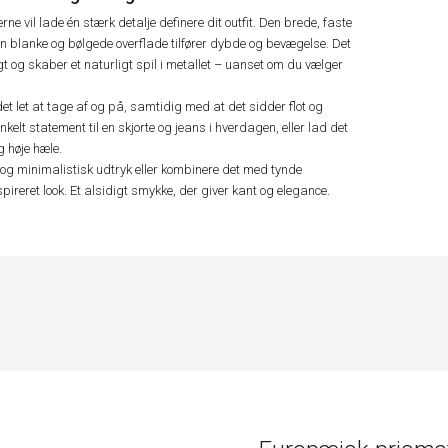
ne vil lade én stærk detalje definere dit outfit. Den brede, faste
 blanke og bølgede overflade tilfører dybde og bevægelse. Det
gt og skaber et naturligt spil i metallet – uanset om du vælger
 let at tage af og på, samtidig med at det sidder flot og
elt statement til en skjorte og jeans i hverdagen, eller lad det
g høje hæle.
 og minimalistisk udtryk eller kombinere det med tynde
reret look. Et alsidigt smykke, der giver kant og elegance.