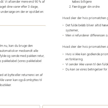
købes billigere
ål. Vi afsender mere end 90 % af
Færdiggør din ordre.
get dine varer efter 3 dage,
an undersøge om der er opstået en
Hvad sker der hvis prismatchen 
Det fulde beløb bliver altid hæ
systemer,
Men vi refunderer differencen s
elm.nu, kan du bruge den
Hvad sker der hvis prismatchen a
automatisk er medsendt alle
Hvis vi ikke kan godkende pris
dfylde og sende med pakken retur,
en forklaring.
res pakkelabel (vores pakkelabel
Vi sender ikke varen til den ful
Du kan se vores betingelser for
 at bytte eller returnere i en af
Alle varer kan også ombyttes til
butikker.