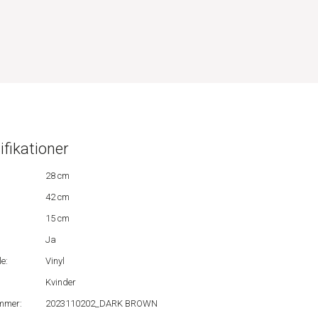
ifikationer
28 cm
42 cm
15 cm
Ja
e:
Vinyl
Kvinder
mmer:
2023110202_DARK BROWN