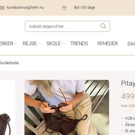
kundeservice@helm.nu
Byt i 90 dage
DA
ÆRKER
REJSE
SKOLE
TRENDS
NYHEDER
skuldertaske
Pita
499,
H28 x
Åbne
Ét sto