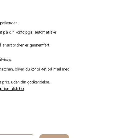
godkendes:
vet på din konto pga. automatiske
å snart ordren er gennemført.
fvises:
matchen, bliver du kontaktet på mail med
de pris, uden din godkendelse.
prismatch her
.