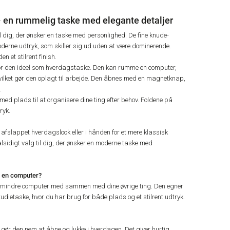
– en rummelig taske med elegante detaljer
l dig, der ønsker en taske med personlighed. De fine knude-
g moderne udtryk, som skiller sig ud uden at være dominerende.
n et stilrent finish.
gør den ideel som hverdagstaske. Den kan rumme en computer,
ilket gør den oplagt til arbejde. Den åbnes med en magnetknap,
.
med plads til at organisere dine ting efter behov. Foldene på
ryk.
 afslappet hverdagslook eller i hånden for et mere klassisk
alsidigt valg til dig, der ønsker en moderne taske med
il en computer?
en mindre computer med sammen med dine øvrige ting. Den egner
udietaske, hvor du har brug for både plads og et stilrent udtryk.
ør den nem at åbne og lukke i hverdagen. Det giver hurtig