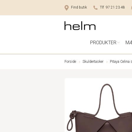
Find butik
Tlf 97 21 23 48
PRODUKTER
M
Forside
Skuldertasker
Pitaya Celina 