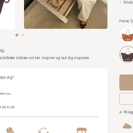
Smuk 
Farve:
nu
ne billeder måske vist her. Inspirer og lad dig inspirere.
lpe dig?
helm.nu
9.00-15.00
På lag