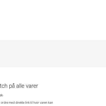
ch på alle varer
køb
n ordre med direkte link til hvor varen kan