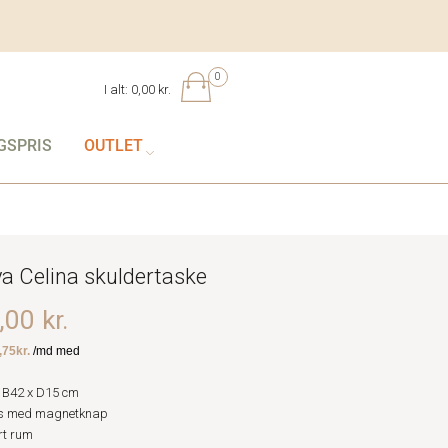
0
I alt:
0,00 kr.
GSPRIS
OUTLET
ya Celina skuldertaske
00 kr.
 B42 x D15 cm
s med magnetknap
rt rum