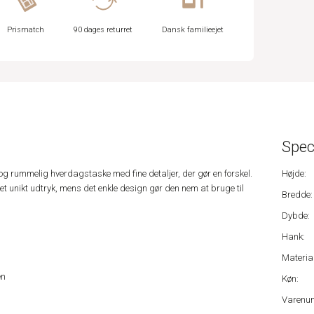
Prismatch
90 dages returret
Dansk familieejet
Spec
 og rummelig hverdagstaske med fine detaljer, der gør en forskel.
Højde:
 et unikt udtryk, mens det enkle design gør den nem at bruge til
Bredde:
Dybde:
Hank:
Material
en
Køn:
Varenu