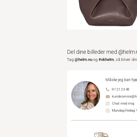
Del dine billeder med @helm.
@helm.nu
#okhelm
Tag
og
, så bliver di
Måske jeg kan hjæ
97 21 23 48
kundeservice@
Chat med mig
Mandag-fredag: 