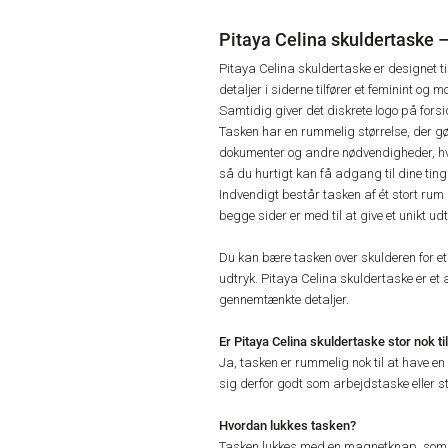
Pitaya Celina skuldertaske 
Pitaya Celina skuldertaske er designet ti
detaljer i siderne tilfører et feminint o
Samtidig giver det diskrete logo på forside
Tasken har en rummelig størrelse, der 
dokumenter og andre nødvendigheder, hv
så du hurtigt kan få adgang til dine ting
Indvendigt består tasken af ét stort rum 
begge sider er med til at give et unikt udt
Du kan bære tasken over skulderen for et
udtryk. Pitaya Celina skuldertaske er et 
gennemtænkte detaljer.
Er Pitaya Celina skuldertaske stor nok t
Ja, tasken er rummelig nok til at have 
sig derfor godt som arbejdstaske eller st
Hvordan lukkes tasken?
Tasken lukkes med en magnetknap, som g