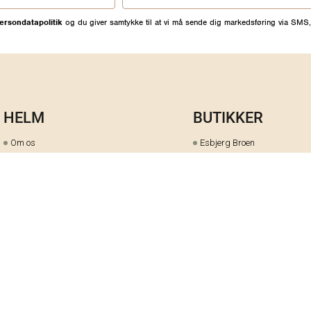
ersondatapolitik
og du giver samtykke til at vi må sende dig markedsføring via SMS,
HELM
BUTIKKER
Om os
Esbjerg Broen
Butiks- & bytteoversigt
Herning
Guides
herningCentret
Ofte stillede spørgsmål
Hjørring
Fortrydelsesret
Holstebro
Fortryd dit køb her
Kolding Storcenter
Åbningstider & events
Ringkøbing
Black Friday
Silkeborg
Ledige stillinger
Skive
Om cookies på helm.nu
Varde
Handelsbetingelser
Vejle