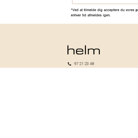
*Ved at tilmelde dig acceptere du vores
p
enhver tid afmeldes igen.
97 21 23 48
kundeservice@helm.nu
Mandag-fredag: 9.00-15.00
Helm I/S
CVR: 33739370