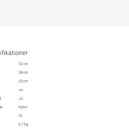
ifikationer
52 cm
28 cm
25 cm
Ja
:
Ja
e:
Nylon
22
0,7 kg