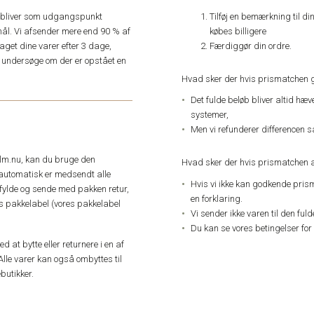
Tilføj en bemærkning til di
e, bliver som udgangspunkt
købes billigere
ål. Vi afsender mere end 90 % af
Færdiggør din ordre.
get dine varer efter 3 dage,
an undersøge om der er opstået en
Hvad sker der hvis prismatchen 
Det fulde beløb bliver altid hæ
systemer,
Men vi refunderer differencen s
elm.nu, kan du bruge den
Hvad sker der hvis prismatchen a
automatisk er medsendt alle
Hvis vi ikke kan godkende pris
dfylde og sende med pakken retur,
en forklaring.
res pakkelabel (vores pakkelabel
Vi sender ikke varen til den ful
Du kan se vores betingelser for
 at bytte eller returnere i en af
Alle varer kan også ombyttes til
butikker.