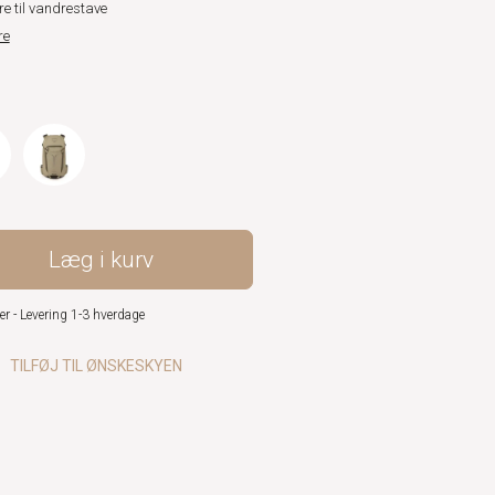
re til vandrestave
re
Læg i kurv
er - Levering 1-3 hverdage
TILFØJ TIL ØNSKESKYEN