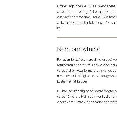
Ordrer lagt inden kl. 14.00 i hverdagen
afsendt samme dag. Det er altid vores m
alle varer samme dag. Har du ikke modta
anbefaler vi at du kontakter os, så vi k
fejl.
Nem ombytning
For at ombytte/returnere din ordre på H
returformular samt returpakkelabel der 
vores ordrer. Returformularen skal du u
mens det er frivilligt om du vil bruge vo
koster 49,- at bruge).
Du kan selvfølgelig også spare fragten ved
vores 12 fysiske Helm butikker i Jylland. 
andre varer i vores landsdækkende bytte