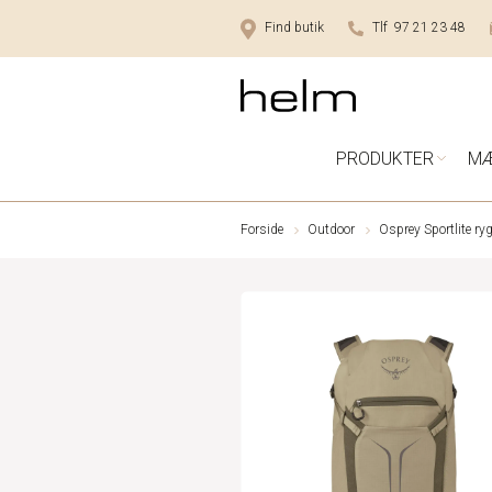
Find butik
Tlf 97 21 23 48
PRODUKTER
M
Forside
Outdoor
Osprey Sportlite r