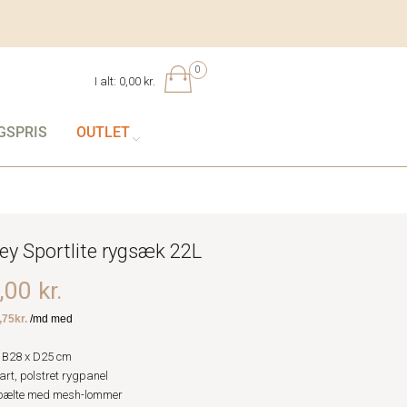
0
I alt:
0,00 kr.
GSPRIS
OUTLET
ey Sportlite rygsæk 22L
00 kr.
 B28 x D25 cm
rt, polstret rygpanel
bælte med mesh-lommer