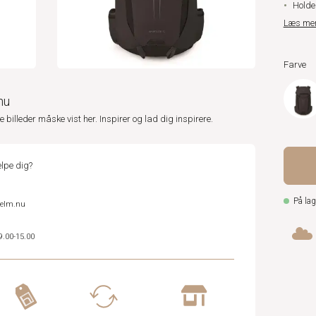
Holde
Læs me
Farve
nu
ne billeder måske vist her. Inspirer og lad dig inspirere.
lpe dig?
På lag
helm.nu
9.00-15.00