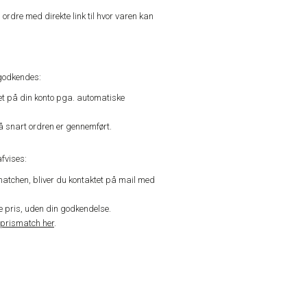
n ordre med direkte link til hvor varen kan
godkendes:
vet på din konto pga. automatiske
å snart ordren er gennemført.
fvises:
matchen, bliver du kontaktet på mail med
de pris, uden din godkendelse.
prismatch her
.