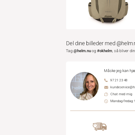
Del dine billeder med @helm.
@helm.nu
#okhelm
Tag
og
, så bliver di
Måske jeg kan hjæ
97 21 23 48
kundeservice@
Chat med mig
Mandag-fredag: 