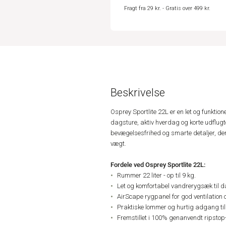
Fragt fra 29 kr. - Gratis over 499 kr.
Beskrivelse
Osprey Sportlite 22L er en let og funktione
dagsture, aktiv hverdag og korte udflugt
bevægelsesfrihed og smarte detaljer, de
vægt.
Fordele ved Osprey Sportlite 22L:
Rummer 22 liter - op til 9 kg.
Let og komfortabel vandrerygsæk til da
AirScape rygpanel for god ventilation
Praktiske lommer og hurtig adgang til
Fremstillet i 100% genanvendt ripstop-