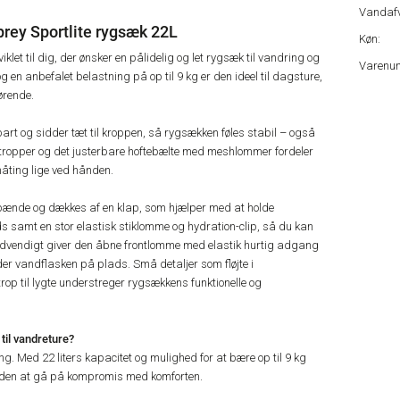
Vandafv
rey Sportlite rygsæk 22L
Køn:
et til dig, der ønsker en pålidelig og let rygsæk til vandring og
Varenu
g en anbefalet belastning på op til 9 kg er den ideel til dagsture,
ørende.
rt og sidder tæt til kroppen, så rygsækken føles stabil – også
tropper og det justerbare hoftebælte med meshlommer fordeler
åting lige ved hånden.
ænde og dækkes af en klap, som hjælper med at holde
ds samt en stor elastisk stiklomme og hydration-clip, så du kan
. Udvendigt giver den åbne frontlomme med elastik hurtig adgang
der vandflasken på plads. Små detaljer som fløjte i
rop til lygte understreger rygsækkens funktionelle og
til vandreture?
ing. Med 22 liters kapacitet og mulighed for at bære op til 9 kg
 uden at gå på kompromis med komforten.