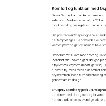
Komfort og funktion med Osp
Denne Osprey backpacker-rygsæk er udvikl
aktiv brug. Med en kapacitet på 22 liter o
hvor komfort og bevægelsesfrihed er afg
Det polstrede AirScape rygpanel er åndba
når tempoet øges. De polstrede skulders
vægten jævnt og gør det nemt at have sm
Hovedrummet lukkes med snøre og kliksp
indholdet tørt. Indvendigt er der god pla
tilføje et væskesystem (medfølger ikke)
til ekstra tøj, mens mesh sidelommer hol
brystremmen, loops til vandrestave og st
gennemtænkte design.
Er Osprey Sportlite rygsæk 22L velegnet 
Ja, den er ideel til dagsture og let vandr
har du plads til det nødvendige udstyr