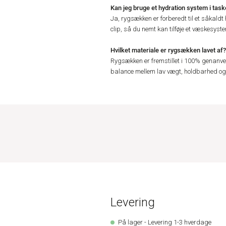
Kan jeg bruge et hydration system i tas
Ja, rygsækken er forberedt til et såkald
clip, så du nemt kan tilføje et væskesyst
Hvilket materiale er rygsækken lavet af?
Rygsækken er fremstillet i 100% genanven
balance mellem lav vægt, holdbarhed og 
Levering
På lager - Levering 1-3 hverdage