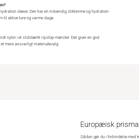
ken?
t hydration sleeve. Den har en indvendig stiklomme og hydration-
em til aktive ture og varme dage.
dt nylon i et slidstærkt ripstop-mønster. Det giver en god
et mere ansvarligt materialevalg.
Europæisk prismat
Sådan gør du i forbindelse med 