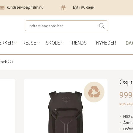
kundeservice@helm.nu
Byt i 90 dage
DA
ÆRKER
REJSE
SKOLE
TRENDS
NYHEDER
ygsæk 22L
Ospr
999,
H52 x
Åndba
Hofte