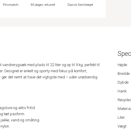
Prismatch
90 dages returret
Dansk familieejet
Spec
l vandrerygsæk med plads til 22 liter og op til 9 kg, perfekt til
Højde:
er. Designet er enkelt og sporty med fokus på komfort,
Bredde:
r gør det nemt at have det vigtigste med – uden unødvendig
Dybde:
Hank:
Recycled
gsture og aktiv fritid.
Material
 og tæt pasform.
Liter:
 jakke, vand og småting.
nylon.
Vægt: