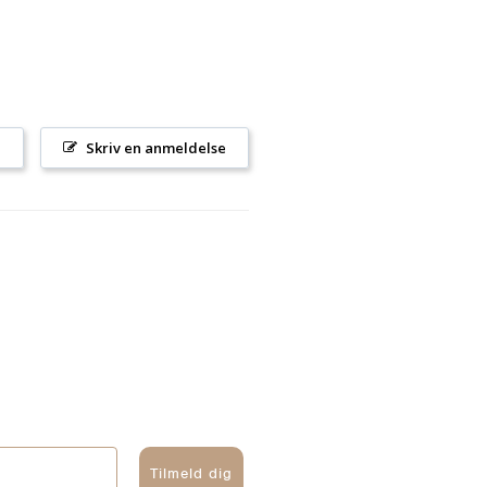
l
Skriv en anmeldelse
Tilmeld dig