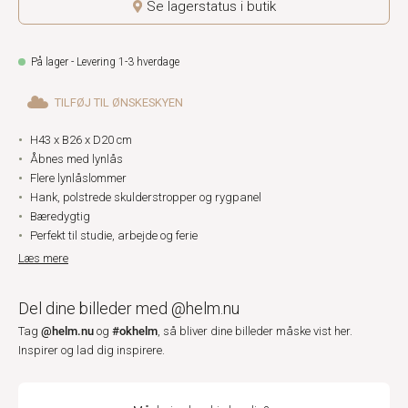
Se lagerstatus i butik
På lager - Levering 1-3 hverdage
TILFØJ TIL ØNSKESKYEN
H43 x B26 x D20 cm
Åbnes med lynlås
Flere lynlåslommer
Hank, polstrede skulderstropper og rygpanel
Bæredygtig
Perfekt til studie, arbejde og ferie
Læs mere
Del dine billeder med @helm.nu
@helm.nu
#okhelm
Tag
og
, så bliver dine billeder måske vist her.
Inspirer og lad dig inspirere.