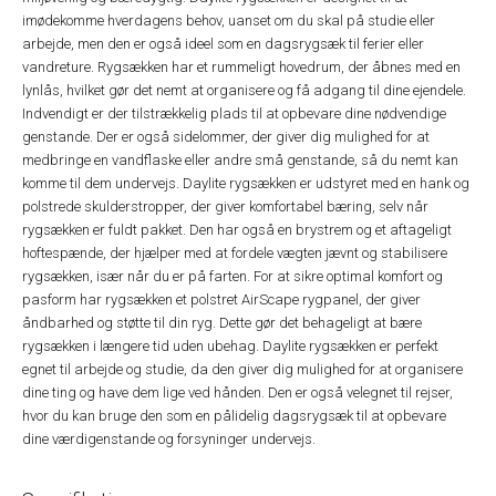
imødekomme hverdagens behov, uanset om du skal på studie eller
arbejde, men den er også ideel som en dagsrygsæk til ferier eller
vandreture. Rygsækken har et rummeligt hovedrum, der åbnes med en
lynlås, hvilket gør det nemt at organisere og få adgang til dine ejendele.
Indvendigt er der tilstrækkelig plads til at opbevare dine nødvendige
genstande. Der er også sidelommer, der giver dig mulighed for at
medbringe en vandflaske eller andre små genstande, så du nemt kan
komme til dem undervejs. Daylite rygsækken er udstyret med en hank og
polstrede skulderstropper, der giver komfortabel bæring, selv når
rygsækken er fuldt pakket. Den har også en brystrem og et aftageligt
hoftespænde, der hjælper med at fordele vægten jævnt og stabilisere
rygsækken, især når du er på farten. For at sikre optimal komfort og
pasform har rygsækken et polstret AirScape rygpanel, der giver
åndbarhed og støtte til din ryg. Dette gør det behageligt at bære
rygsækken i længere tid uden ubehag. Daylite rygsækken er perfekt
egnet til arbejde og studie, da den giver dig mulighed for at organisere
dine ting og have dem lige ved hånden. Den er også velegnet til rejser,
hvor du kan bruge den som en pålidelig dagsrygsæk til at opbevare
dine værdigenstande og forsyninger undervejs.