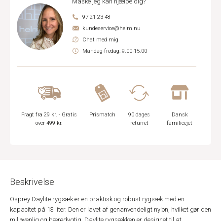
Måske jeg kan hjælpe dig?
97 21 23 48
kundeservice@helm.nu
Chat med mig
Mandag-fredag: 9.00-15.00
Fragt fra 29 kr. - Gratis
Prismatch
90 dages
Dansk
over 499 kr.
returret
familieejet
Beskrivelse
Osprey Daylite rygsæk er en praktisk og robust rygsæk med en
kapacitet på 13 liter. Den er lavet af genanvendeligt nylon, hvilket gør den
miljøvenlig og bæredygtig. Daylite rygsækken er designet til at