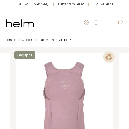
FRI FRAGT over 499,-
Dansk familieejet
Byt i 90 dage
0
Forside
Outdoor
Osprey Daylite rygsæk 13L
Dagspris