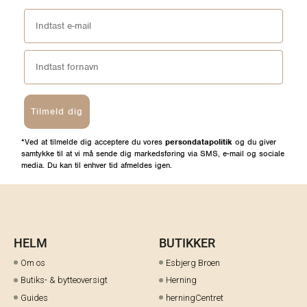
Tilmeld dig
*Ved at tilmelde dig acceptere du vores
persondatapolitik
og du giver
samtykke til at vi må sende dig markedsføring via SMS, e-mail og sociale
media. Du kan til enhver tid afmeldes igen.
HELM
BUTIKKER
Om os
Esbjerg Broen
Butiks- & bytteoversigt
Herning
Guides
herningCentret