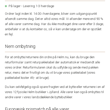
På lager - Levering 1-3 hverdage
Ordrer lagt inden kl. 14.00 i hverdagene, bliver som udgangspunkt
afsendt samme dag. Det er altid vores mål. Vi afsender mere end 90 %
af alle varer samme dag. Har du ikke modtaget dine varer efter 3 dage,
anbefaler vi at du kontakter os, så vi kan undersøge om der er opstået
en fejl.
Nem ombytning
For at ombytte/returnere din ordre på Helm.nu, kan du bruge den
returformular samt returpakkelabel der automatisk er medsendt alle
vores ordrer. Returformularen skal du udfylde og sende med pakken
retur, mens det er frivilligt om du vil bruge vores pakkelabel (vores
pakkelabel koster 49,- at bruge).
Du kan selvfølgelig også spare fragten ved at bytte eller returnere i en af
vores 12 fysiske Helm butikker i Jylland. Alle varer kan også ombyttes til
andre varer i vores landsdækkende byttebutikker.
Europæisk prismatch på alle varer