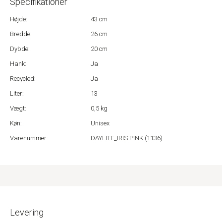
Specifikationer
Højde:
43 cm
Bredde:
26 cm
Dybde:
20 cm
Hank:
Ja
Recycled:
Ja
Liter:
13
Vægt:
0,5 kg
Køn:
Unisex
Varenummer:
DAYLITE_IRIS PINK (1136)
Levering