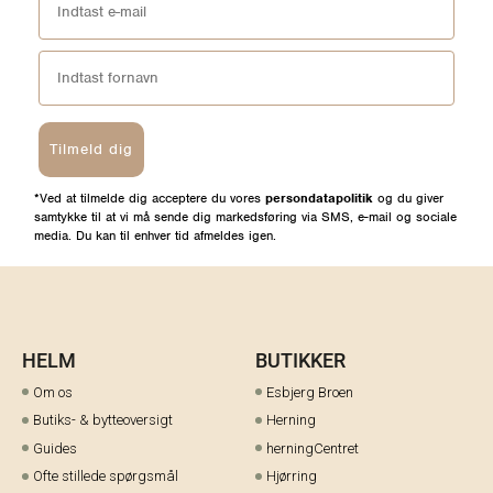
Tilmeld dig
*Ved at tilmelde dig acceptere du vores
persondatapolitik
og du giver
samtykke til at vi må sende dig markedsføring via SMS, e-mail og sociale
media. Du kan til enhver tid afmeldes igen.
HELM
BUTIKKER
Om os
Esbjerg Broen
Butiks- & bytteoversigt
Herning
Guides
herningCentret
Ofte stillede spørgsmål
Hjørring