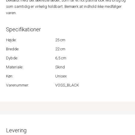
beklædt med det lækreste læder, som får et flot patina look ved brug og
som samtidig er virkelig holdbart. Bemærk at indhold ikke medfølger
varen.
Specifikationer
Højde:
25 cm
Bredde:
22 cm
Dybde:
6,5 cm
Materiale:
Skind
Køn:
Unisex
Varenummer:
VOSS_BLACK
Levering