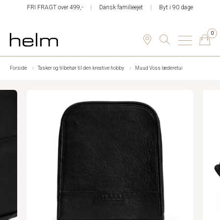
FRI FRAGT over 499,-
Dansk familieejet
Byt i 90 dage
0
Forside
Tasker og tilbehør til den kreative hobby
Muud Voss læderetui