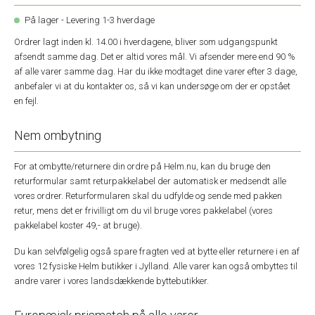
På lager - Levering 1-3 hverdage
Ordrer lagt inden kl. 14.00 i hverdagene, bliver som udgangspunkt
afsendt samme dag. Det er altid vores mål. Vi afsender mere end 90 %
af alle varer samme dag. Har du ikke modtaget dine varer efter 3 dage,
anbefaler vi at du kontakter os, så vi kan undersøge om der er opstået
en fejl.
Nem ombytning
For at ombytte/returnere din ordre på Helm.nu, kan du bruge den
returformular samt returpakkelabel der automatisk er medsendt alle
vores ordrer. Returformularen skal du udfylde og sende med pakken
retur, mens det er frivilligt om du vil bruge vores pakkelabel (vores
pakkelabel koster 49,- at bruge).
Du kan selvfølgelig også spare fragten ved at bytte eller returnere i en af
vores 12 fysiske Helm butikker i Jylland. Alle varer kan også ombyttes til
andre varer i vores landsdækkende byttebutikker.