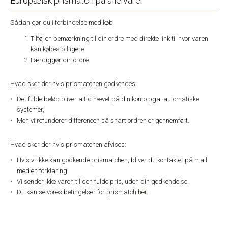
Europæisk prismatch på alle varer
Sådan gør du i forbindelse med køb
Tilføj en bemærkning til din ordre med direkte link til hvor varen
kan købes billigere
Færdiggør din ordre.
Hvad sker der hvis prismatchen godkendes:
Det fulde beløb bliver altid hævet på din konto pga. automatiske
systemer,
Men vi refunderer differencen så snart ordren er gennemført.
Hvad sker der hvis prismatchen afvises:
Hvis vi ikke kan godkende prismatchen, bliver du kontaktet på mail
med en forklaring.
Vi sender ikke varen til den fulde pris, uden din godkendelse.
Du kan se vores betingelser for
prismatch her
.