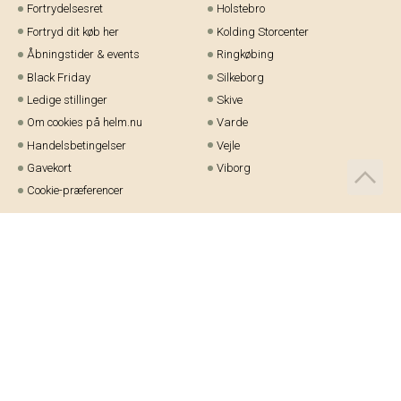
Fortrydelsesret
Holstebro
Fortryd dit køb her
Kolding Storcenter
Åbningstider & events
Ringkøbing
Black Friday
Silkeborg
Ledige stillinger
Skive
Om cookies på helm.nu
Varde
Handelsbetingelser
Vejle
Gavekort
Viborg
Cookie-præferencer
Telefon:
97 21 23 48
Email:
kundeservice@helm.nu
Mandag-fredag: 9.00-15.00