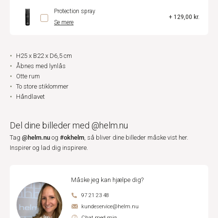
Protection spray
+ 129,00 kr.
Se mere
H25 x B22 x D6,5 cm
Åbnes med lynlås
Otte rum
To store stiklommer
Håndlavet
Del dine billeder med @helm.nu
@helm.nu
#okhelm
Tag
og
, så bliver dine billeder måske vist her.
Inspirer og lad dig inspirere.
Måske jeg kan hjælpe dig?
97 21 23 48
kundeservice@helm.nu
Chat med mig