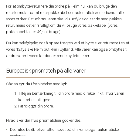
For at ombytte/returnere din ordre på Helm.nu, kan du bruge den
returformular samt returpakkelabel der automatisk er medsendt alle
vores ordrer. Returformularen skal du udfylde og sende med pakken
retur, mens det er frivilligt om du vil bruge vores pakkelabel (vores
pakkelabel koster 49,- at bruge).
Du kan selvfølgelig også spare fragten ved at bytte eller returnere i en af
vores 12 fysiske Helm butikker i Jylland. Alle varer kan også ombyttes til
andre varer i vores landsdækkende byttebutikker.
Europæisk prismatch på alle varer
Sådan gør du i forbindelse med køb
Tilføj en bemærkning til din ordre med direkte link til hvor varen
kan købes billigere
Færdiggør din ordre.
Hvad sker der hvis prismatchen godkendes:
Det fulde beløb bliver altid hævet på din konto pga. automatiske
systemer,