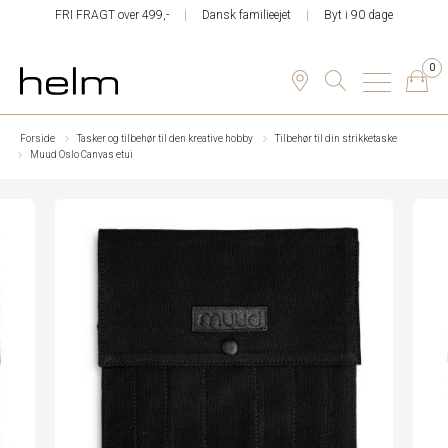
FRI FRAGT over 499,-
Dansk familieejet
Byt i 90 dage
0
Forside
Tasker og tilbehør til den kreative hobby
Tilbehør til din strikketaske
Muud Oslo Canvas etui