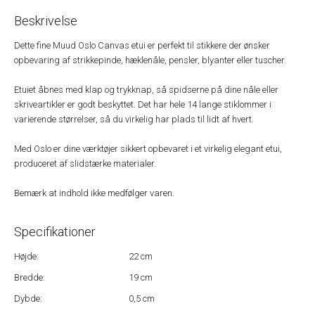
Beskrivelse
Dette fine Muud Oslo Canvas etui er perfekt til stikkere der ønsker
opbevaring af strikkepinde, hæklenåle, pensler, blyanter eller tuscher.
Etuiet åbnes med klap og trykknap, så spidserne på dine nåle eller
skriveartikler er godt beskyttet. Det har hele 14 lange stiklommer i
varierende størrelser, så du virkelig har plads til lidt af hvert.
Med Oslo er dine værktøjer sikkert opbevaret i et virkelig elegant etui,
produceret af slidstærke materialer.
Bemærk at indhold ikke medfølger varen.
Specifikationer
Højde:
22 cm
Bredde:
19 cm
Dybde:
0,5 cm