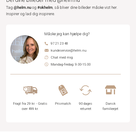
@helm.nu
#okhelm
Tag
og
, så bliver dine billeder måske vist her.
Inspirer og lad dig inspirere.
Måske jeg kan hjælpe dig?
97 21 23 48
kundeservice@helm.nu
Chat med mig
Mandag-fredag: 9.00-15.00
Fragt fra 29 kr. - Gratis
Prismatch
90 dages
Dansk
over 499 kr.
returret
familieejet