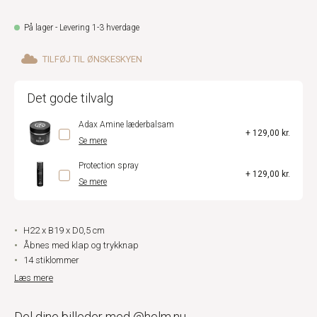
På lager - Levering 1-3 hverdage
TILFØJ TIL ØNSKESKYEN
Det gode tilvalg
Adax Amine læderbalsam
+ 129,00 kr.
Se mere
Protection spray
+ 129,00 kr.
Se mere
H22 x B19 x D0,5 cm
Åbnes med klap og trykknap
14 stiklommer
Læs mere
Del dine billeder med @helm.nu