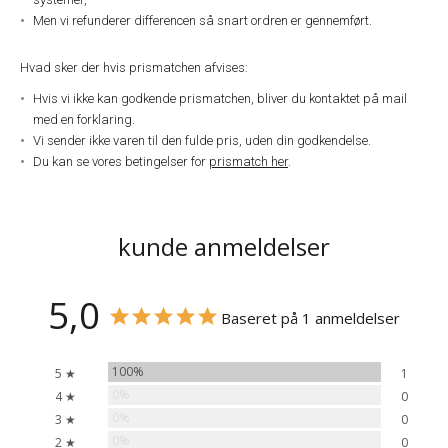
Men vi refunderer differencen så snart ordren er gennemført.
Hvad sker der hvis prismatchen afvises:
Hvis vi ikke kan godkende prismatchen, bliver du kontaktet på mail
med en forklaring.
Vi sender ikke varen til den fulde pris, uden din godkendelse.
Du kan se vores betingelser for
prismatch her
.
kunde anmeldelser
5,0
Baseret på 1 anmeldelser
100%
5 ★
1
0%
4 ★
0
0%
3 ★
0
0%
2 ★
0