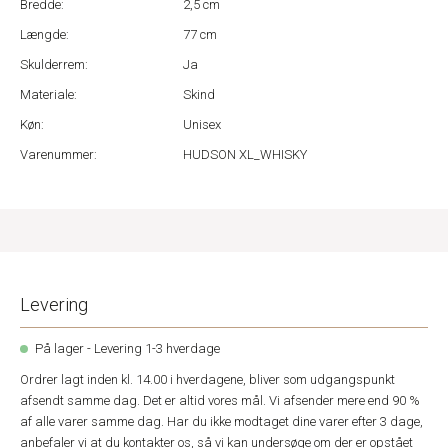
Bredde:
2,5 cm
Længde:
77 cm
Skulderrem:
Ja
Materiale:
Skind
Køn:
Unisex
Varenummer:
HUDSON XL_WHISKY
Levering
På lager - Levering 1-3 hverdage
Ordrer lagt inden kl. 14.00 i hverdagene, bliver som udgangspunkt
afsendt samme dag. Det er altid vores mål. Vi afsender mere end 90 %
af alle varer samme dag. Har du ikke modtaget dine varer efter 3 dage,
anbefaler vi at du kontakter os, så vi kan undersøge om der er opstået