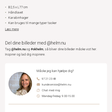
B2,5 x L77 cm
Håndlavet
Karabinhager
Kan bruges til mange typer tasker
Læs mere
Del dine billeder med @helm.nu
@helm.nu
#okhelm
Tag
og
, så bliver dine billeder måske vist her.
Inspirer og lad dig inspirere.
Måske jeg kan hjælpe dig?
97 21 23 48
kundeservice@helm.nu
Chat med mig
Mandag-fredag: 9.00-15.00