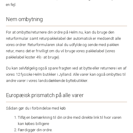
en fejl.
Nem ombytning
For at ombytte/returnere din ordre på Helm.nu, kan du bruge den
returformular samt returpakkelabel der automatisk er medsendt alle
vores ordrer. Returformularen skal du udfylde og sende med pakken
retur, mens det er frivilligt om du vil bruge vores pakkelabel (vores
pakkelabel koster 49,- at bruge).
Du kan selvfølgelig også spare fragten ved at bytte eller returnere i en af
vores 12 fysiske Helm butikker i Jylland. Alle varer kan også ombyttes til
andre varer i vores landsdækkende byttebutikker.
Europæisk prismatch på alle varer
Sådan gør du i forbindelse med køb
Tilføj en bemærkning til din ordre med direkte link til hvor varen
kan købes billigere
Færdiggør din ordre.