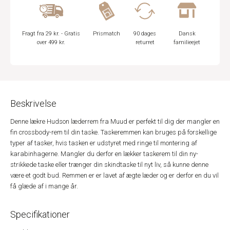
Fragt fra 29 kr. - Gratis
Prismatch
90 dages
Dansk
over 499 kr.
returret
familieejet
Beskrivelse
Denne lækre Hudson læderrem fra Muud er perfekt til dig der mangler en
fin crossbody-rem til din taske. Taskeremmen kan bruges på forskellige
typer af tasker, hvis tasken er udstyret med ringe til montering af
karabinhagerne. Mangler du derfor en lækker taskerem til din ny-
strikkede taske eller trænger din skindtaske til nyt liv, så kunne denne
være et godt bud. Remmen er er lavet af ægte læder og er derfor en du vil
få glæde af i mange år.
Specifikationer