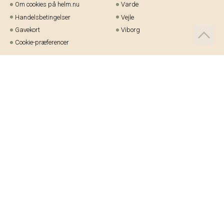
Om cookies på helm.nu
Varde
Handelsbetingelser
Vejle
Gavekort
Viborg
Cookie-præferencer
Telefon:
97 21 23 48
Email:
kundeservice@helm.nu
Mandag-fredag: 9.00-15.00