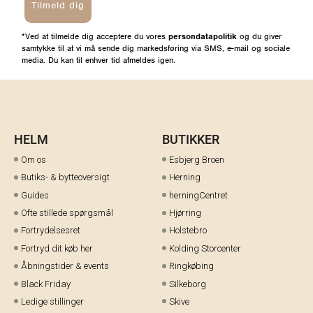
Tilmeld dig
*Ved at tilmelde dig acceptere du vores
persondatapolitik
og du giver
samtykke til at vi må sende dig markedsføring via SMS, e-mail og sociale
media. Du kan til enhver tid afmeldes igen.
HELM
BUTIKKER
Om os
Esbjerg Broen
Butiks- & bytteoversigt
Herning
Guides
herningCentret
Ofte stillede spørgsmål
Hjørring
Fortrydelsesret
Holstebro
Fortryd dit køb her
Kolding Storcenter
Åbningstider & events
Ringkøbing
Black Friday
Silkeborg
Ledige stillinger
Skive