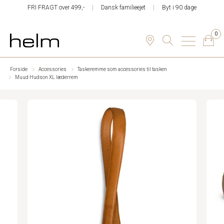
FRI FRAGT over 499,-
Dansk familieejet
Byt i 90 dage
0
Forside
Accessories
Taskeremme som accessories til tasken
Muud Hudson XL læderrem