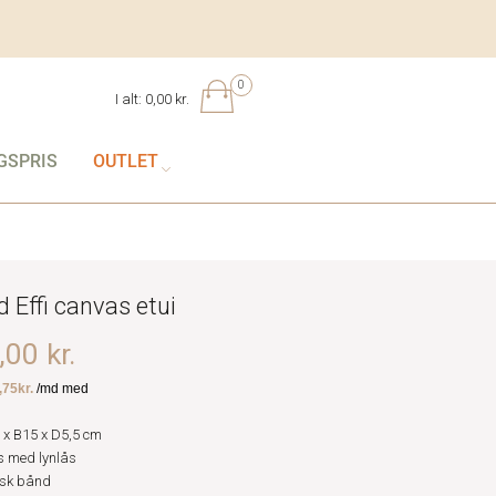
0
I alt:
0,00 kr.
GSPRIS
OUTLET
 Effi canvas etui
00 kr.
 x B15 x D5,5 cm
 med lynlås
isk bånd