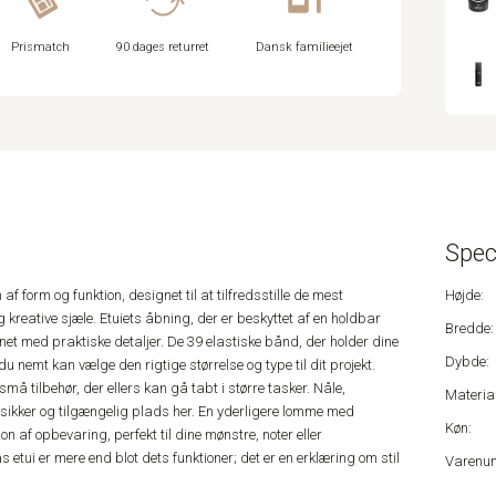
Prismatch
90 dages returret
Dansk familieejet
Spec
af form og funktion, designet til at tilfredsstille de mest
Højde:
kreative sjæle. Etuiets åbning, der er beskyttet af en holdbar
Bredde:
ignet med praktiske detaljer. De 39 elastiske bånd, der holder dine
Dybde:
du nemt kan vælge den rigtige størrelse og type til dit projekt.
små tilbehør, der ellers kan gå tabt i større tasker. Nåle,
Material
sikker og tilgængelig plads her. En yderligere lomme med
Køn:
n af opbevaring, perfekt til dine mønstre, noter eller
etui er mere end blot dets funktioner; det er en erklæring om stil
Varenu