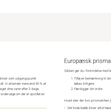
Europæisk prismat
Sådan gør du i forbindelse med 
Tilføj en bemærkning til di
e, bliver som udgangspunkt
købes billigere
ål. Vi afsender mere end 90 % af
Færdiggør din ordre.
get dine varer efter 3 dage,
an undersøge om der er opstået en
Hvad sker der hvis prismatchen 
Det fulde beløb bliver altid hæ