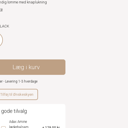
ndig lomme med knaplukning
re
BLACK
Læg i kurv
er - Levering 1-3 hverdage
Tilføj til Ønskeskyen
 gode tilvalg
Adax Amine
læderbalsam
+ 129,00 kr.