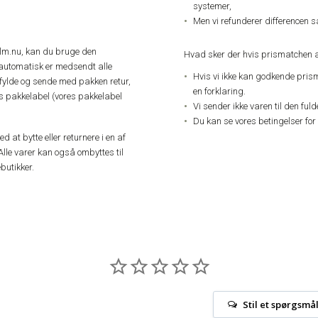
systemer,
Men vi refunderer differencen s
elm.nu, kan du bruge den
Hvad sker der hvis prismatchen a
automatisk er medsendt alle
Hvis vi ikke kan godkende pris
dfylde og sende med pakken retur,
en forklaring.
res pakkelabel (vores pakkelabel
Vi sender ikke varen til den ful
Du kan se vores betingelser for
 at bytte eller returnere i en af
Alle varer kan også ombyttes til
butikker.
Stil et spørgsmå