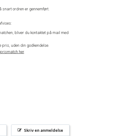
å snart ordren er gennemført.
fvises:
matchen, bliver du kontaktet på mail med
de pris, uden din godkendelse.
prismatch her
.
l
Skriv en anmeldelse