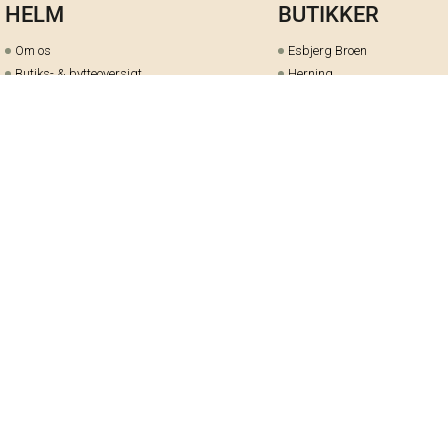
HELM
BUTIKKER
Om os
Esbjerg Broen
Butiks- & bytteoversigt
Herning
Guides
herningCentret
Ofte stillede spørgsmål
Hjørring
Fortrydelsesret
Holstebro
Fortryd dit køb her
Kolding Storcenter
Åbningstider & events
Ringkøbing
Black Friday
Silkeborg
Ledige stillinger
Skive
Om cookies på helm.nu
Varde
Handelsbetingelser
Vejle
Gavekort
Viborg
Cookie-præferencer