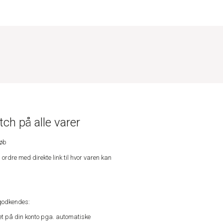
ch på alle varer
køb
n ordre med direkte link til hvor varen kan
godkendes:
vet på din konto pga. automatiske