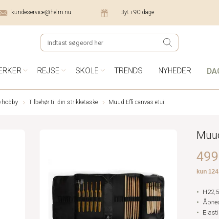
kundeservice@helm.nu
Byt i 90 dage
DA
ÆRKER
REJSE
SKOLE
TRENDS
NYHEDER
ve hobby
Tilbehør til din strikketaske
Muud Effi canvas etui
Muud
499,
H22,5
Åbnes
Elast