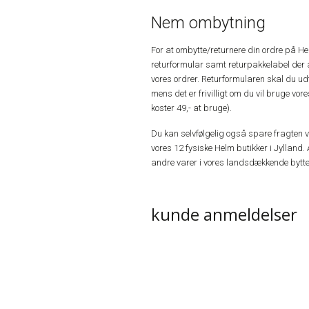
Nem ombytning
For at ombytte/returnere din ordre på H
returformular samt returpakkelabel der 
vores ordrer. Returformularen skal du u
mens det er frivilligt om du vil bruge vo
koster 49,- at bruge).
Du kan selvfølgelig også spare fragten ved
vores 12 fysiske Helm butikker i Jylland. 
andre varer i vores landsdækkende bytte
kunde anmeldelser