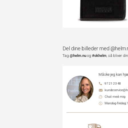
Del dine billeder med @helm.
@helm.nu
#okhelm
Tag
og
, så bliver di
Måske jeg kan hjæ
97 21 23 48
kundeservice@
Chat med mig
Mandag-fredag: 