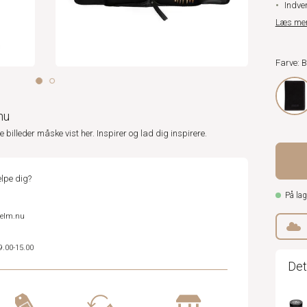
Indve
Læs me
Farve: 
nu
ne billeder måske vist her. Inspirer og lad dig inspirere.
lpe dig?
På lag
helm.nu
9.00-15.00
Det