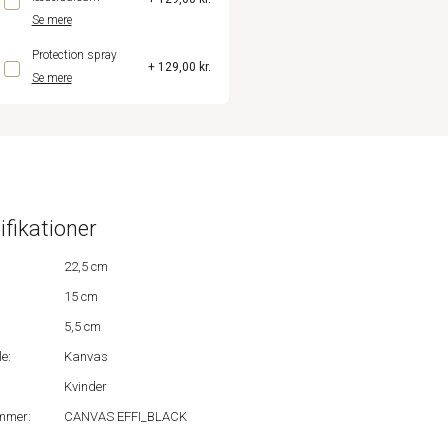
Se mere
Protection spray
+ 129,00 kr.
Se mere
ifikationer
22,5 cm
15 cm
5,5 cm
e:
Kanvas
Kvinder
mmer:
CANVAS EFFI_BLACK