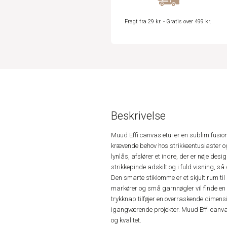
Fragt fra 29 kr. - Gratis over 499 kr.
Beskrivelse
Muud Effi canvas etui er en sublim fusion 
krævende behov hos strikkeentusiaster og 
lynlås, afslører et indre, der er nøje des
strikkepinde adskilt og i fuld visning, så 
Den smarte stiklomme er et skjult rum til 
markører og små garnnøgler vil finde en 
trykknap tilføjer en overraskende dimensio
igangværende projekter. Muud Effi canvas 
og kvalitet.