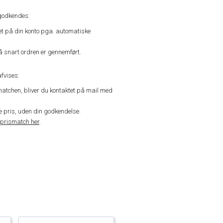
godkendes:
vet på din konto pga. automatiske
å snart ordren er gennemført.
fvises:
matchen, bliver du kontaktet på mail med
de pris, uden din godkendelse.
prismatch her
.