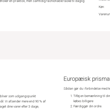
er ønsker en praktisk, men samtidig fashionable taske til daglig
Køn:
Varenu
Europæisk prismat
Sådan gør du i forbindelse med 
Tilføj en bemærkning til di
e, bliver som udgangspunkt
købes billigere
ål. Vi afsender mere end 90 % af
Færdiggør din ordre.
get dine varer efter 3 dage,