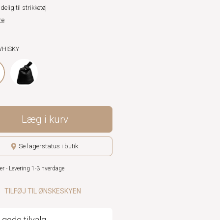
elig til strikketøj
re
WHISKY
Læg i kurv
Se lagerstatus i butik
er - Levering 1-3 hverdage
TILFØJ TIL ØNSKESKYEN
 gode tilvalg