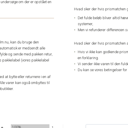
an undersøge om der er opstået en
Hvad sker der hvis prismatchen 
Det fulde beløb bliver altid hæ
systemer,
Men vi refunderer differencen s
elm.nu, kan du bruge den
Hvad sker der hvis prismatchen a
automatisk er medsendt alle
Hvis vi ikke kan godkende pris
dfylde og sende med pakken retur,
en forklaring.
res pakkelabel (vores pakkelabel
Vi sender ikke varen til den ful
Du kan se vores betingelser for
 at bytte eller returnere i en af
Alle varer kan også ombyttes til
butikker.
100%
 ★
1