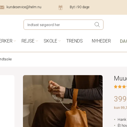
kundeservice@helm.nu
Byt i 90 dage
DA
ÆRKER
REJSE
SKOLE
TRENDS
NYHEDER
ndtaske
Muud
399,
Hank 
Ét ho