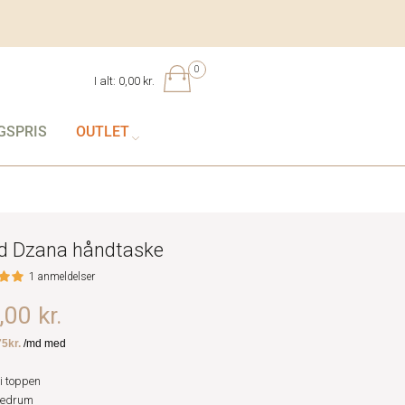
0
I alt:
0,00 kr.
GSPRIS
OUTLET
 Dzana håndtaske
1 anmeldelser
00 kr.
i toppen
vedrum