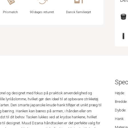
Prismatch
90 dages returret
Dansk familieejet
Spec
nel og designet med fokus på praktisk anvendelighed og
Højde:
le lynlåslomme, hvilket gør den ideel til at opbevare strikketøj
Bredde:
 farten. Den smarte japanske knude-hank tilføjer et unikt præg til
Dybde:
dig bæring. Hanken kan bæres på armen, i hånden eller om
st til dit behov. Tasken lukkes ved at krydse hankene, hvilket
Hank:
lje til designet. Muud Dzana håndtasken er det perfekte valg for
Material