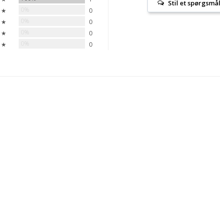
Stil et spørgsmå
0%
 ★
0
0%
 ★
0
0%
 ★
0
0%
 ★
0