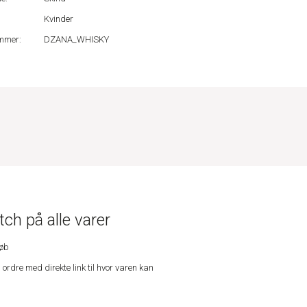
Kvinder
mmer:
DZANA_WHISKY
ch på alle varer
køb
n ordre med direkte link til hvor varen kan