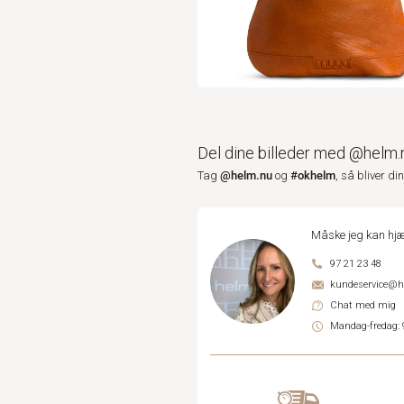
Del dine billeder med @helm.
@helm.nu
#okhelm
Tag
og
, så bliver di
Måske jeg kan hjæ
97 21 23 48
kundeservice@
Chat med mig
Mandag-fredag: 