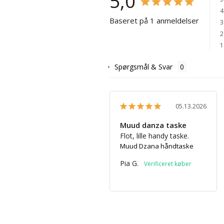
5,0
4
Baseret på 1 anmeldelser
3
2
1
Spørgsmål & Svar
05.13.2026
Muud danza taske
Flot, lille handy taske.
Muud Dzana håndtaske
Pia G.