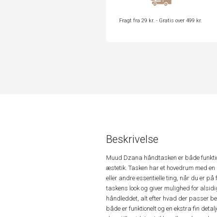
Fragt fra 29 kr. - Gratis over 499 kr.
Beskrivelse
Muud Dzana håndtasken er både funktio
æstetik. Tasken har et hovedrum med en lil
eller andre essentielle ting, når du er på
taskens look og giver mulighed for alsi
håndleddet, alt efter hvad der passer bed
både er funktionelt og en ekstra fin deta