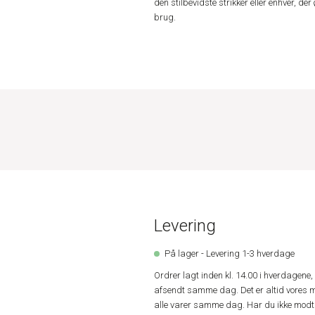
den stilbevidste strikker eller enhver, d
brug.
Levering
På lager - Levering 1-3 hverdage
Ordrer lagt inden kl. 14.00 i hverdagen
afsendt samme dag. Det er altid vores m
alle varer samme dag. Har du ikke modta