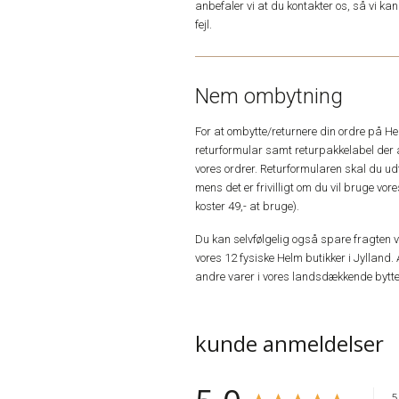
anbefaler vi at du kontakter os, så vi k
fejl.
Nem ombytning
For at ombytte/returnere din ordre på H
returformular samt returpakkelabel der 
vores ordrer. Returformularen skal du u
mens det er frivilligt om du vil bruge vo
koster 49,- at bruge).
Du kan selvfølgelig også spare fragten ved
vores 12 fysiske Helm butikker i Jylland. 
andre varer i vores landsdækkende bytte
kunde anmeldelser
5