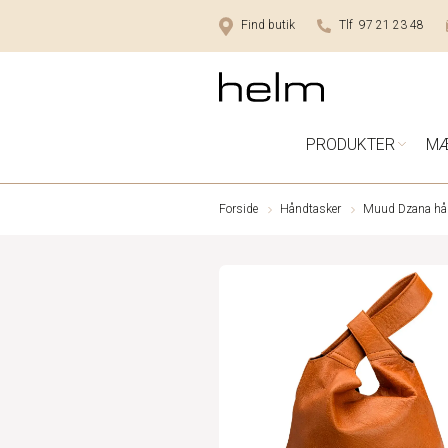
Find butik
Tlf 97 21 23 48
PRODUKTER
M
Forside
Håndtasker
Muud Dzana hå