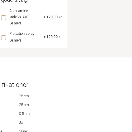
Adax Amine
læderbalsam
+ 129,00 kr.
Se mere
Protection spray
+ 129,00 kr.
Se mere
ifikationer
25 cm
25 cm
0,5 cm
Ja
e:
Skind