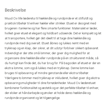
Beskrivelse
Muud Civ lille læderetui til hæklenåle og rundpinde er et stilfuldt og
praktisk tilbehør til enhver hækler eller strikker. Etuiet er designet med
brugeren i tankerne og har flere smarte funktioner. Materialet er læder,
hvilket giver etuiet et elegant og holdbart udseende. Det er kompakt og let
at transportere, hvilket gør det ideelt til at tage dine hæklenåle og
rundpinde med dig overalt. Etuiet åbnes og lukkes nemt med en
trykknap og en klap, der sikrer, at dit udstyr forbliver sikkert opbevaret.
Indvendigt er der otte små lommer, der giver dig mulighed for at
organisere dine hæklenåle eller rundpinde på en struktureret måde, så
du hurtigt kan finde det, du har brug for. På bagsiden af etuiet er der en
ekstra lomme, som også lukkes med en trykknap. Denne lomme kan
bruges til opbevaring af mindre genstande eller ekstra tilbehør.
Yderligere to lommer med trykknap er inkluderet, hvilket giver dig ekstra
opbevaringsmuligheder til dine fornødenheder. Muud Civ læderetuiet
kombinerer funktionalitet og æstetik og er det perfekte tilbehør til enhver,
der elsker at håndarbejde og ønsker at holde deres hæklenåle og
rundpinde organiseret og let tilgængelige.