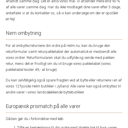
afsendt samme dag. Det er altid vores mål. Vi afsender mere end 90 %
af alle varer samme dag. Har du ikke modtaget dine varer efter 3 dage,
anbefaler vi at du kontakter os, så vi kan undersøge om der er opstået
en fejl.
Nem ombytning
For at ombytte/returnere din ordre på Helm.nu, kan du bruge den
returformular samt returpakkelabel der automatisk er medsendt alle
vores ordrer. Returformularen skal du udfylde og sende med pakken
retur, mens det er frivilligt om du vil bruge vores pakkelabel (vores
pakkelabel koster 49,- at bruge).
Du kan selvfølgelig også spare fragten ved at bytte eller returnere i en af
vores 12 fysiske Helm butikker i Jylland. Alle varer kan også ombyttes til
andre varer i vores landsdækkende byttebutikker.
Europæisk prismatch på alle varer
Sådan gør du i forbindelse med køb
Tilføj en bemærkning til din ordre med direkte link til hvor varen