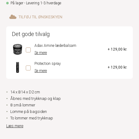
På lager - Levering 1-3 hverdage
TILFØJ TIL ØNSKESKYEN
Det gode tilvalg
Adax Amine læderbalsam
+ 129,00 kr.
Se mere
Protection spray
+ 129,00 kr.
Se mere
14 x B14 x D2 cm
Åbnes med trykknap og klap
8 små lommer
Lomme på bagsiden
To lommer med trykknap
Læs mere