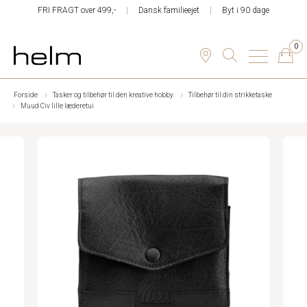
FRI FRAGT over 499,-
Dansk familieejet
Byt i 90 dage
0
Forside
Tasker og tilbehør til den kreative hobby
Tilbehør til din strikketaske
Muud Civ lille læderetui