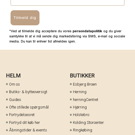
Tilmeld dig
*Ved at tilmelde dig acceptere du vores
persondatapolitik
og du giver
samtykke til at vi må sende dig markedsføring via SMS, e-mail og sociale
media. Du kan til enhver tid afmeldes igen.
HELM
BUTIKKER
Om os
Esbjerg Broen
Butiks- & bytteoversigt
Herning
Guides
herningCentret
Ofte stillede spørgsmål
Hjørring
Fortrydelsesret
Holstebro
Fortryd dit køb her
Kolding Storcenter
Åbningstider & events
Ringkøbing