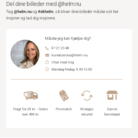
Del dine billeder med @helm.nu
@helm.nu
#okhelm
Tag
og
, så bliver dine billeder måske vist her.
Inspirer og lad dig inspirere.
Måske jeg kan hjælpe dig?
97 21 23 48
kundeservice@helm.nu
Chat med mig
Mandag-fredag: 9.00-15.00
Fragt fra 29 kr. - Gratis
Prismatch
90 dages
Dansk
over 499 kr.
returret
familieejet