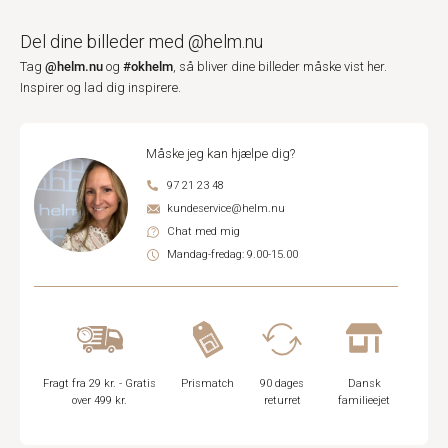
Del dine billeder med @helm.nu
@helm.nu
#okhelm
Tag
og
, så bliver dine billeder måske vist her.
Inspirer og lad dig inspirere.
Måske jeg kan hjælpe dig?
97 21 23 48
kundeservice@helm.nu
Chat med mig
Mandag-fredag: 9.00-15.00
Fragt fra 29 kr. - Gratis
Prismatch
90 dages
Dansk
over 499 kr.
returret
familieejet