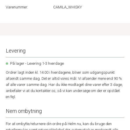
Varenummer:
CAMILA_WHISKY
Levering
På lager - Levering 1-3 hverdage
Ordrer lagt inden kl. 14.00 i hverdagene, bliver som udgangspunkt
afsendt samme dag. Det er altid vores mål. Vi afsender mere end 90 %
af alle varer samme dag. Har du ikke modtaget dine varer efter 3 dage,
anbefaler vi at du kontakter os, så vi kan undersøge om der er opstået
en fejl.
Nem ombytning
For at ombytte/returnere din ordre på Helm.nu, kan du bruge den
returformular samt returpakkelabel der automatisk er medsendt alle