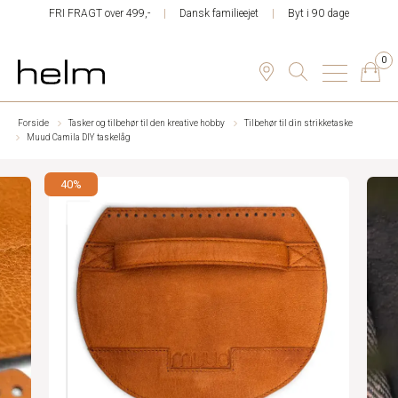
FRI FRAGT over 499,-
Dansk familieejet
Byt i 90 dage
0
Forside
Tasker og tilbehør til den kreative hobby
Tilbehør til din strikketaske
Muud Camila DIY taskelåg
40%