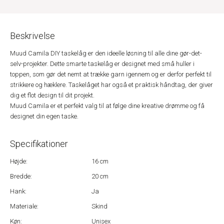
Beskrivelse
Muud Camila DIY taskelåg er den ideelle løsning til alle dine gør-det-
selv-projekter. Dette smarte taskelåg er designet med små huller i
toppen, som gør det nemt at trække garn igennem og er derfor perfekt til
strikkere og hæklere. Taskelåget har også et praktisk håndtag, der giver
dig et flot design til dit projekt.
Muud Camila er et perfekt valg til at følge dine kreative drømme og få
designet din egen taske.
Specifikationer
Højde:
16 cm
Bredde:
20 cm
Hank:
Ja
Materiale:
Skind
Køn:
Unisex