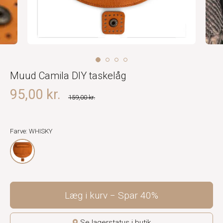
Muud Camila DIY taskelåg
95,00 kr.
159,00 kr.
Farve: WHISKY
Læg i kurv
Spar
40%
Se lagerstatus i butik