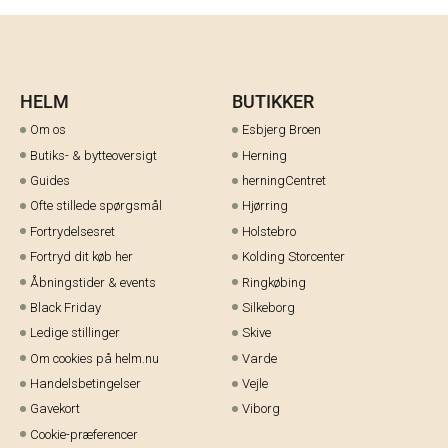
HELM
BUTIKKER
Om os
Esbjerg Broen
Butiks- & bytteoversigt
Herning
Guides
herningCentret
Ofte stillede spørgsmål
Hjørring
Fortrydelsesret
Holstebro
Fortryd dit køb her
Kolding Storcenter
Åbningstider & events
Ringkøbing
Black Friday
Silkeborg
Ledige stillinger
Skive
Om cookies på helm.nu
Varde
Handelsbetingelser
Vejle
Gavekort
Viborg
Cookie-præferencer