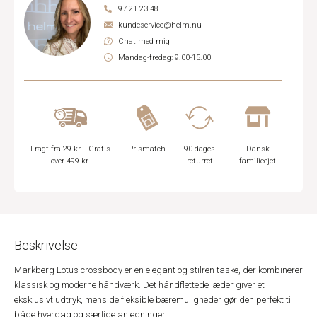
97 21 23 48
kundeservice@helm.nu
Chat med mig
Mandag-fredag: 9.00-15.00
Fragt fra 29 kr. - Gratis
Prismatch
90 dages
Dansk
over 499 kr.
returret
familieejet
Beskrivelse
Markberg Lotus crossbody er en elegant og stilren taske, der kombinerer
klassisk og moderne håndværk. Det håndflettede læder giver et
eksklusivt udtryk, mens de fleksible bæremuligheder gør den perfekt til
både hverdag og særlige anledninger.