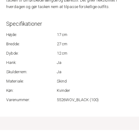
tasken til din ønskede længde og bærestil. Det giver fleksibilitet i
hverdagen og gør tasken nem at tilpasse forskellige outfits.
Specifikationer
Højde:
17 cm
Bredde:
27 cm
Dybde:
12 cm
Hank:
Ja
Skulderrem:
Ja
Materiale:
Skind
Køn:
Kvinder
Varenummer:
5526WOV_BLACK (100)