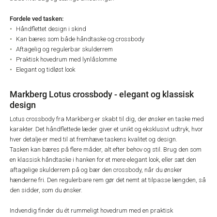
Fordele ved tasken:
Håndflettet design i skind
Kan bæres som både håndtaske og crossbody
Aftagelig og regulerbar skulderrem
Praktisk hovedrum med lynlåslomme
Elegant og tidløst look
Markberg Lotus crossbody - elegant og klassisk
design
Lotus crossbody fra Markberg er skabt til dig, der ønsker en taske med
karakter. Det håndflettede læder giver et unikt og eksklusivt udtryk, hvor
hver detalje er med til at fremhæve taskens kvalitet og design.
Tasken kan bæres på flere måder, alt efter behov og stil. Brug den som
en klassisk håndtaske i hanken for et mere elegant look, eller sæt den
aftagelige skulderrem på og bær den crossbody, når du ønsker
hænderne fri. Den regulerbare rem gør det nemt at tilpasse længden, så
den sidder, som du ønsker.
Indvendig finder du ét rummeligt hovedrum med en praktisk