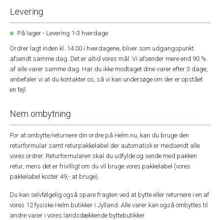
Levering
På lager - Levering 1-3 hverdage
Ordrer lagt inden kl. 14.00 i hverdagene, bliver som udgangspunkt
afsendt samme dag. Det er altid vores mål. Vi afsender mere end 90 %
af alle varer samme dag. Har du ikke modtaget dine varer efter 3 dage,
anbefaler vi at du kontakter os, så vi kan undersøge om der er opstået
en fejl.
Nem ombytning
For at ombytte/returnere din ordre på Helm.nu, kan du bruge den
returformular samt returpakkelabel der automatisk er medsendt alle
vores ordrer. Returformularen skal du udfylde og sende med pakken
retur, mens det er frivilligt om du vil bruge vores pakkelabel (vores
pakkelabel koster 49,- at bruge).
Du kan selvfølgelig også spare fragten ved at bytte eller returnere i en af
vores 12 fysiske Helm butikker i Jylland. Alle varer kan også ombyttes til
andre varer i vores landsdækkende byttebutikker.