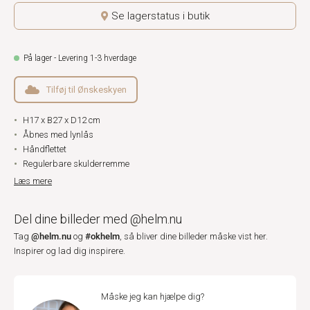
Se lagerstatus i butik
På lager - Levering 1-3 hverdage
Tilføj til Ønskeskyen
H17 x B27 x D12 cm
Åbnes med lynlås
Håndflettet
Regulerbare skulderremme
Læs mere
Del dine billeder med @helm.nu
@helm.nu
#okhelm
Tag
og
, så bliver dine billeder måske vist her.
Inspirer og lad dig inspirere.
Måske jeg kan hjælpe dig?