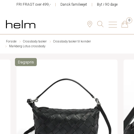
FRI FRAGT over 499,-
Dansk familieejet
Byt i 90 dage
0
Forside
Crossbody tasker
Crossbody tasker til kvinder
Markberg Lotus crossbody
Dagspris