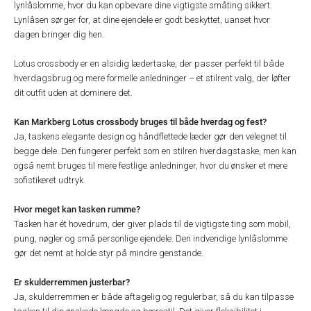
lynlåslomme, hvor du kan opbevare dine vigtigste småting sikkert.
Lynlåsen sørger for, at dine ejendele er godt beskyttet, uanset hvor
dagen bringer dig hen.
Lotus crossbody er en alsidig lædertaske, der passer perfekt til både
hverdagsbrug og mere formelle anledninger – et stilrent valg, der løfter
dit outfit uden at dominere det.
Kan Markberg Lotus crossbody bruges til både hverdag og fest?
Ja, taskens elegante design og håndflettede læder gør den velegnet til
begge dele. Den fungerer perfekt som en stilren hverdagstaske, men kan
også nemt bruges til mere festlige anledninger, hvor du ønsker et mere
sofistikeret udtryk.
Hvor meget kan tasken rumme?
Tasken har ét hovedrum, der giver plads til de vigtigste ting som mobil,
pung, nøgler og små personlige ejendele. Den indvendige lynlåslomme
gør det nemt at holde styr på mindre genstande.
Er skulderremmen justerbar?
Ja, skulderremmen er både aftagelig og regulerbar, så du kan tilpasse