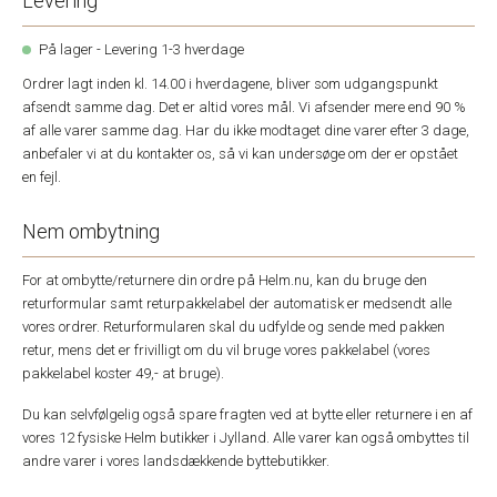
Levering
På lager - Levering 1-3 hverdage
Ordrer lagt inden kl. 14.00 i hverdagene, bliver som udgangspunkt
afsendt samme dag. Det er altid vores mål. Vi afsender mere end 90 %
af alle varer samme dag. Har du ikke modtaget dine varer efter 3 dage,
anbefaler vi at du kontakter os, så vi kan undersøge om der er opstået
en fejl.
Nem ombytning
For at ombytte/returnere din ordre på Helm.nu, kan du bruge den
returformular samt returpakkelabel der automatisk er medsendt alle
vores ordrer. Returformularen skal du udfylde og sende med pakken
retur, mens det er frivilligt om du vil bruge vores pakkelabel (vores
pakkelabel koster 49,- at bruge).
Du kan selvfølgelig også spare fragten ved at bytte eller returnere i en af
vores 12 fysiske Helm butikker i Jylland. Alle varer kan også ombyttes til
andre varer i vores landsdækkende byttebutikker.