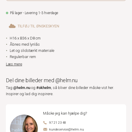
På lager - Levering 1-3 hverdage
TILFØJ TIL ØNSKESKYEN
H16 x B36 x D8 cm
Åbnes med lynlås
Let og slidstærkt materiale
Regulerbar rem
Læs mere
Del dine billeder med @helm.nu
@helm.nu
#okhelm
Tag
og
, så bliver dine billeder måske vist her.
Inspirer og lad dig inspirere.
Måske jeg kan hjælpe dig?
97 21 23 48
kundeservice@helm.nu