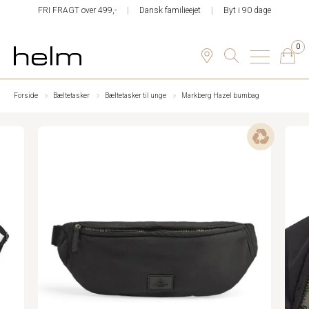
FRI FRAGT over 499,-
Dansk familieejet
Byt i 90 dage
0
Forside
Bæltetasker
Bæltetasker til unge
Markberg Hazel bumbag