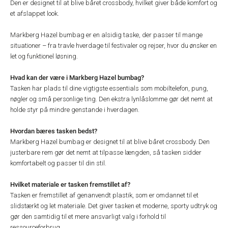
Den er designet til at blive båret crossbody, hvilket giver både komfort og
et afslappet look.
Markberg Hazel bumbag er en alsidig taske, der passer til mange
situationer – fra travle hverdage til festivaler og rejser, hvor du ønsker en
let og funktionel løsning.
Hvad kan der være i Markberg Hazel bumbag?
Tasken har plads til dine vigtigste essentials som mobiltelefon, pung,
nøgler og små personlige ting. Den ekstra lynlåslomme gør det nemt at
holde styr på mindre genstande i hverdagen.
Hvordan bæres tasken bedst?
Markberg Hazel bumbag er designet til at blive båret crossbody. Den
justerbare rem gør det nemt at tilpasse længden, så tasken sidder
komfortabelt og passer til din stil.
Hvilket materiale er tasken fremstillet af?
Tasken er fremstillet af genanvendt plastik, som er omdannet til et
slidstærkt og let materiale. Det giver tasken et moderne, sporty udtryk og
gør den samtidig til et mere ansvarligt valg i forhold til
ressourceforbrug.