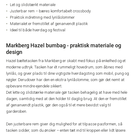
Let og slidstærkt materiale
Justerbar rem – bæres komfortabelt crossbody
Praktisk indretning med lynlåslommer
Materialet er fremstillet af genanvendt plastik
Ideel til både hverdag og festival
Markberg Hazel bumbag - praktisk materiale og
design
Hazel bæltetasken fra Markberg er skabt med fokus på enkelhed og et
moderne udtryk. Tasken har ét rummeligt hovedrum, som åbnes med
lynlås, og giver plads til dine vigtigste hverdagsting som mobil, pung og
nøgler. Derudover har den en ekstra lynlåslomme, som gør det nemt at
opbevare mindre ejendele sikkert.
Det lette og slidstærke materiale gør tasken behagelig at have med hele
dagen, samtidig med at den holder til daglig brug. At den er fremstillet
af genanvendt plastik, gør den også til et mere bevidst valg til
garderoben.
Den justerbare rem giver dig mulighed for at tilpasse pasformen, så
tasken sidder, som du ønsker – enten tæt ind til kroppen eller lidt løsere.