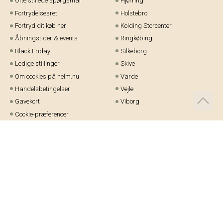
Ofte stillede spørgsmål
Hjørring
Fortrydelsesret
Holstebro
Fortryd dit køb her
Kolding Storcenter
Åbningstider & events
Ringkøbing
Black Friday
Silkeborg
Ledige stillinger
Skive
Om cookies på helm.nu
Varde
Handelsbetingelser
Vejle
Gavekort
Viborg
Cookie-præferencer
Telefon:
97 21 23 48
Email:
kundeservice@helm.nu
Mandag-fredag: 9.00-15.00