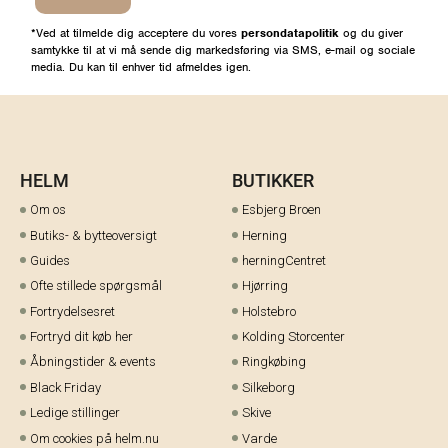
*Ved at tilmelde dig acceptere du vores
persondatapolitik
og du giver
samtykke til at vi må sende dig markedsføring via SMS, e-mail og sociale
media. Du kan til enhver tid afmeldes igen.
HELM
BUTIKKER
Om os
Esbjerg Broen
Butiks- & bytteoversigt
Herning
Guides
herningCentret
Ofte stillede spørgsmål
Hjørring
Fortrydelsesret
Holstebro
Fortryd dit køb her
Kolding Storcenter
Åbningstider & events
Ringkøbing
Black Friday
Silkeborg
Ledige stillinger
Skive
Om cookies på helm.nu
Varde