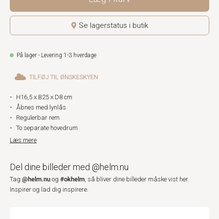
Se lagerstatus i butik
På lager - Levering 1-3 hverdage
TILFØJ TIL ØNSKESKYEN
H16,5 x B25 x D8 cm
Åbnes med lynlås
Regulerbar rem
To separate hovedrum
Læs mere
Del dine billeder med @helm.nu
@helm.nu
#okhelm
Tag
og
, så bliver dine billeder måske vist her.
Inspirer og lad dig inspirere.