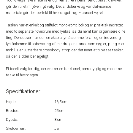
100 % veganske materialer og fremstillet i genanvendt plastik, hvilket
gør den til et miljøvenligt valg. Det slidstærke og vandafvisende
materiale gør den perfekt til hverdagsbrug – uanset vejret.
Tasken har et enkelt og stilfuldt monokromt look og er praktisk indrettet
med to separate hovedrum med lynlås, så du nemt kan organisere dine
ting. Derudover har den en ekstra lynlåslomme foran og en indvendig
lynlåslomme til opbevaring af mindre genstande som nøgler, pung eller
mobil. Den justerbare crossbody-strop gør det nemt at tilpasse tasken,
så den sidder behageligt.
Et ideelt valg for dig, der ønsker en funktionel, bæredygtig og moderne
taske til hverdagen.
Specifikationer
Højde:
16,5 cm
Bredde:
25 cm
Dybde:
8 cm
Skulderrem:
Ja