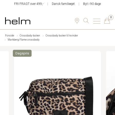
FRI FRAGT over 499,-
Dansk familieejet
Byt i 90 dage
0
Forside
Crossbody tasker
Crossbody tasker til kvinder
Markberg Flame crossbody
Dagspris