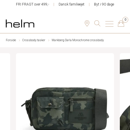
FRI FRAGT over 499,-
Dansk familieejet
Byt i 90 dage
0
Forside
Crossbody tasker
Markberg Darla Monochrome crossbody