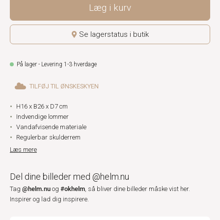
Læg i kurv
Se lagerstatus i butik
På lager - Levering 1-3 hverdage
TILFØJ TIL ØNSKESKYEN
H16 x B26 x D7 cm
Indvendige lommer
Vandafvisende materiale
Regulerbar skulderrem
Læs mere
Del dine billeder med @helm.nu
@helm.nu
#okhelm
Tag
og
, så bliver dine billeder måske vist her.
Inspirer og lad dig inspirere.