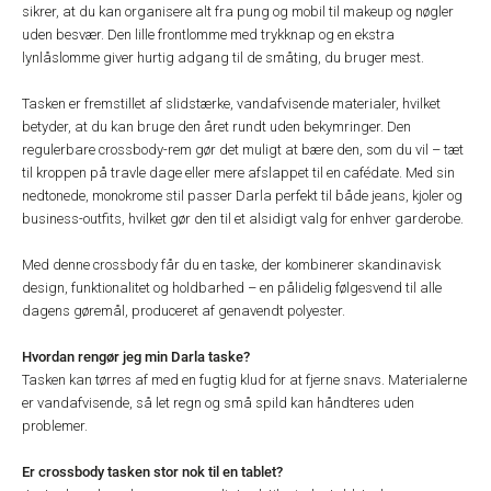
sikrer, at du kan organisere alt fra pung og mobil til makeup og nøgler
uden besvær. Den lille frontlomme med trykknap og en ekstra
lynlåslomme giver hurtig adgang til de småting, du bruger mest.
Tasken er fremstillet af slidstærke, vandafvisende materialer, hvilket
betyder, at du kan bruge den året rundt uden bekymringer. Den
regulerbare crossbody-rem gør det muligt at bære den, som du vil – tæt
til kroppen på travle dage eller mere afslappet til en cafédate. Med sin
nedtonede, monokrome stil passer Darla perfekt til både jeans, kjoler og
business-outfits, hvilket gør den til et alsidigt valg for enhver garderobe.
Med denne crossbody får du en taske, der kombinerer skandinavisk
design, funktionalitet og holdbarhed – en pålidelig følgesvend til alle
dagens gøremål, produceret af genavendt polyester.
Hvordan rengør jeg min Darla taske?
Tasken kan tørres af med en fugtig klud for at fjerne snavs. Materialerne
er vandafvisende, så let regn og små spild kan håndteres uden
problemer.
Er crossbody tasken stor nok til en tablet?