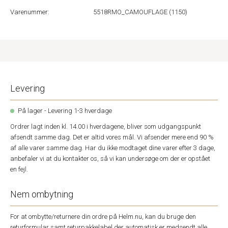
Varenummer:
5518RMO_CAMOUFLAGE (1150)
Levering
På lager - Levering 1-3 hverdage
Ordrer lagt inden kl. 14.00 i hverdagene, bliver som udgangspunkt
afsendt samme dag. Det er altid vores mål. Vi afsender mere end 90 %
af alle varer samme dag. Har du ikke modtaget dine varer efter 3 dage,
anbefaler vi at du kontakter os, så vi kan undersøge om der er opstået
en fejl.
Nem ombytning
For at ombytte/returnere din ordre på Helm.nu, kan du bruge den
returformular samt returpakkelabel der automatisk er medsendt alle