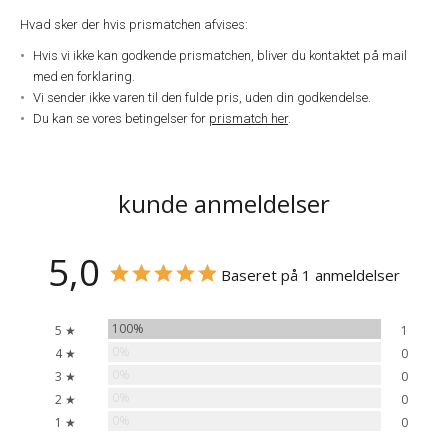
Hvad sker der hvis prismatchen afvises:
Hvis vi ikke kan godkende prismatchen, bliver du kontaktet på mail
med en forklaring.
Vi sender ikke varen til den fulde pris, uden din godkendelse.
Du kan se vores betingelser for
prismatch her
.
kunde anmeldelser
5,0
Baseret på 1 anmeldelser
100%
5 ★
1
0%
4 ★
0
0%
3 ★
0
0%
2 ★
0
0%
1 ★
0