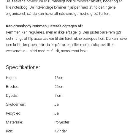
Ja, taskens hovedrum er rummeligt nok til mindre tablets, bøger og en
lille notesbog. De indvendige lommer hjælper med at holde tingene
organiseret, så du kan have alt nødvendigt med dig på farten.
Kan crossbody-remmen justeres og tages af?
Remmen kan reguleres, men er ikke aftagelig. Den justerbare rem gør
det muligt at tilpasse tasken til din foretrukne bæreposition. Du kan have
den tæt til kroppen, når du er på farten, eller mere afslappet til en
weekendtur – altid med stilfuldt, monokromt look.
Specifikationer
Højde:
16 cm
Bredde:
26 cm
Dybde:
7 cm
Skulderrem:
Ja
Recycled:
Ja
Materiale:
Polyester
Køn:
Kvinder