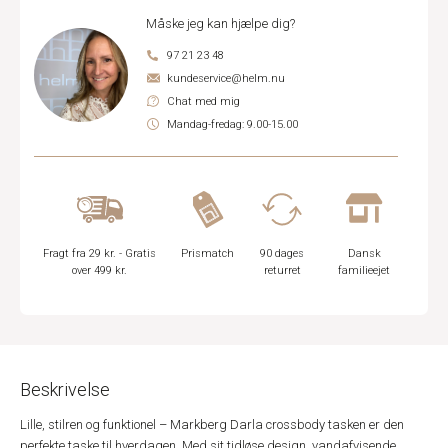
Måske jeg kan hjælpe dig?
97 21 23 48
kundeservice@helm.nu
Chat med mig
Mandag-fredag: 9.00-15.00
Fragt fra 29 kr. - Gratis
Prismatch
90 dages
Dansk
over 499 kr.
returret
familieejet
Beskrivelse
Lille, stilren og funktionel – Markberg Darla crossbody tasken er den
perfekte taske til hverdagen. Med sit tidløse design, vandafvisende