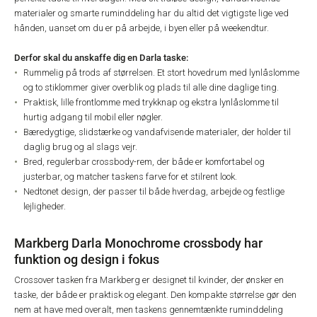
materialer og smarte ruminddeling har du altid det vigtigste lige ved
hånden, uanset om du er på arbejde, i byen eller på weekendtur.
Derfor skal du anskaffe dig en Darla taske:
Rummelig på trods af størrelsen. Et stort hovedrum med lynlåslomme
og to stiklommer giver overblik og plads til alle dine daglige ting.
Praktisk, lille frontlomme med trykknap og ekstra lynlåslomme til
hurtig adgang til mobil eller nøgler.
Bæredygtige, slidstærke og vandafvisende materialer, der holder til
daglig brug og al slags vejr.
Bred, regulerbar crossbody-rem, der både er komfortabel og
justerbar, og matcher taskens farve for et stilrent look.
Nedtonet design, der passer til både hverdag, arbejde og festlige
lejligheder.
Markberg Darla Monochrome crossbody har
funktion og design i fokus
Crossover tasken fra Markberg er designet til kvinder, der ønsker en
taske, der både er praktisk og elegant. Den kompakte størrelse gør den
nem at have med overalt, men taskens gennemtænkte ruminddeling